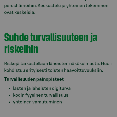
perushäiriöihin. Keskustelu ja yhteinen tekeminen
ovat keskeisiä.
Suhde turvallisuuteen ja
riskeihin
Riskejä tarkastellaan läheisten näkökulmasta. Huoli
kohdistuu erityisesti toisten haavoittuvuuksiin.
Turvallisuuden painopisteet
lasten ja läheisten digiturva
kodin fyysinen turvallisuus
yhteinen varautuminen