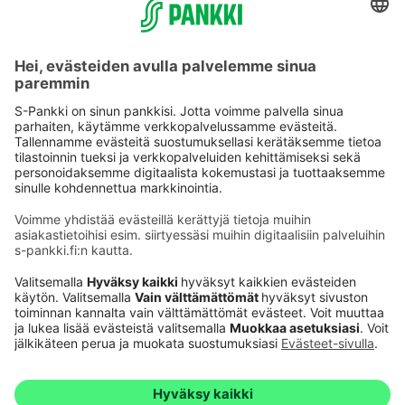
Käyttöehdot
Tietosuoja
Saavutettavuusseloste
Evästeet
Verkkopalvelujen käytön edellytykset
Ehdot ja muut asiakirjat