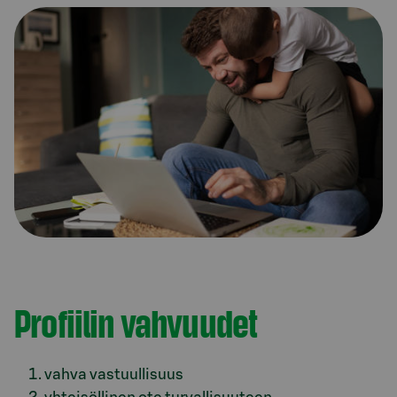
Profiilin vahvuudet
vahva vastuullisuus