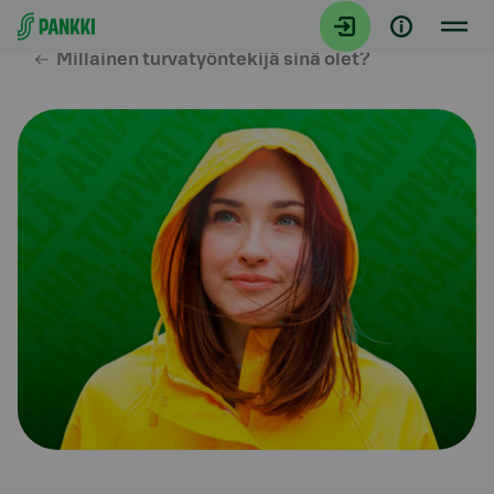
Siirry suoraan sisältöön
Millainen turvatyöntekijä sinä olet?