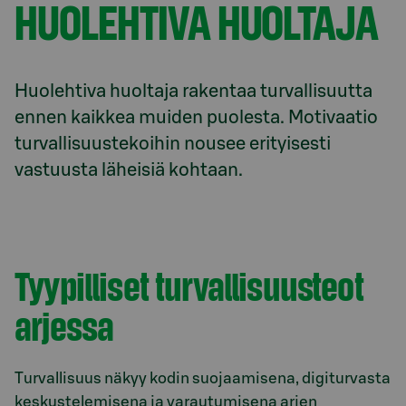
HUO­LEH­TI­VA HUOL­TA­JA
Huolehtiva huoltaja rakentaa turvallisuutta 
ennen kaikkea muiden puolesta. Motivaatio 
turvallisuustekoihin nousee erityisesti 
vastuusta läheisiä kohtaan.
Tyypilliset tur­val­li­suus­te­ot
arjessa
Turvallisuus näkyy kodin suojaamisena, digiturvasta
keskustelemisena ja varautumisena arjen