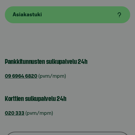
Asiakastuki
Pankkitunnusten sulkupalvelu 24h
09 6964 6820
(pvm/mpm)
Korttien sulkupalvelu 24h
020 333
(pvm/mpm)