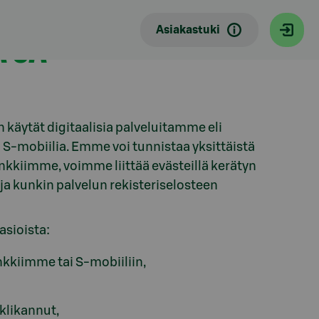
Asiakastuki
Ä JA
n käytät digitaalisia palveluitamme eli
S-mobiilia. Emme voi tunnistaa yksittäistä
ankkiimme, voimme liittää evästeillä kerätyn
a kunkin palvelun rekisteriselosteen
asioista:
nkkiimme tai S-mobiiliin,
 klikannut,