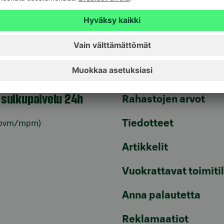
Tule asiakkaaksi
unnusten
Palveluhinnasto
lvelu 24h
Usein kysyttyä
6820
(pvm/mpm)
Turvallinen pankkias
n sulkupalvelu 24h
Rahastojen arvot
Tiedotteet
pvm/mpm)
Artikkelit
Vuokrattavat toimiti
Anna palautetta
Reklamaatiot