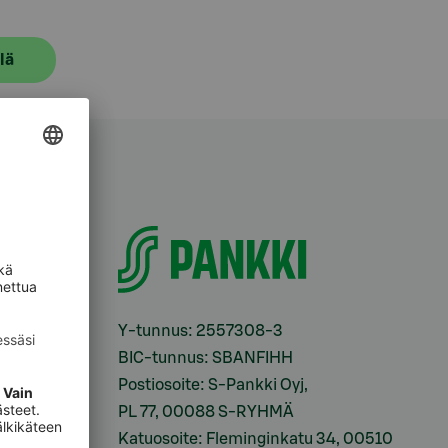
lä
i
Y-tunnus: 2557308-3
BIC-tunnus: SBANFIHH
Postiosoite: S-Pankki Oyj,
sesi
PL 77, 00088 S-RYHMÄ
Katuosoite: Fleminginkatu 34, 00510