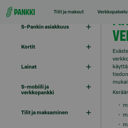
Siirry suoraan sisältöön
Tilit ja maksut
Verkkopalvelu
MI
S-Pankin asiakkuus
VE
Kortit
Eväste
verkk
käyttä
Lainat
tiedon
mukais
S-mobiili ja
Kerääm
verkkopankki
mi
Tilit ja maksaminen
mi
mi