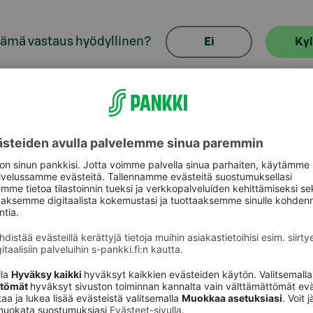
tämä vastaus hyödyllinen?
Ei
Kyl
aspalvelu
Oikopolut
Päivitä asiakastietos
astuki
Tarkista
verkkopankkitunnuk