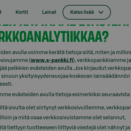
t
Kortit
Lainat
Katso lisää
TEN KÄYTÄMME EVÄSTEIT
RKKOANALYTIIKKAA?
iden avulla voimme kerätä tietoja siitä, miten ja milloi
osivujamme (
www.s-pankki.fi
), verkkopankkiamme ja 
jää pelkkien evästeiden avulla. Jos kirjaudut verkkop
 sinuun yksityisyydensuojaa koskevan lainsäädännön j
esti.
me evästeiden avulla tietoja esimerkiksi seuraavista 
ltä sivulta olet siirtynyt verkkosivuillemme, verkkopa
lloin ja mitä osaa verkkosivuistamme olet selannut,
tä tiettyyn tuotteeseen liittyviä viestejä olet nähnyt ja