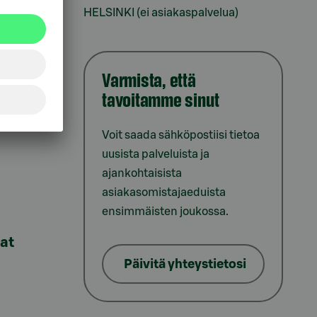
HELSINKI (ei asiakaspalvelua)
Varmista, että
tavoitamme sinut
iointi
Voit saada sähköpostiisi tietoa
uusista palveluista ja
ajankohtaisista
asiakasomistajaeduista
ensimmäisten joukossa.
lat
Päivitä yhteystietosi