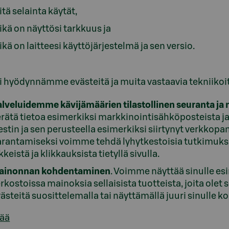
tä selainta käytät,
kä on näyttösi tarkkuus ja
kä on laitteesi käyttöjärjestelmä ja sen versio.
i hyödynnämme evästeitä ja muita vastaavia tekniikoit
alveluidemme kävijämäärien tilastollinen seuranta 
rätä tietoa esimerkiksi markkinointisähköposteista ja
estin ja sen perusteella esimerkiksi siirtynyt verkko
rantamiseksi voimme tehdä lyhytkestoisia tutkimuksia
ikkeistä ja klikkauksista tietyllä sivulla.
ainonnan kohdentaminen
. Voimme näyttää sinulle 
rkostoissa mainoksia sellaisista tuotteista, joita ole
ästeitä suosittelemalla tai näyttämällä juuri sinulle
sää