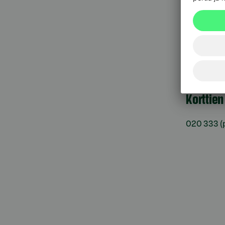
Pankkit
sulkupa
09 6964 
Korttie
020 333
(