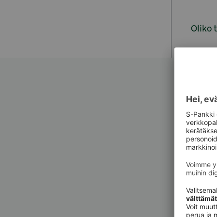
Oliko 
Asiak
Asiak