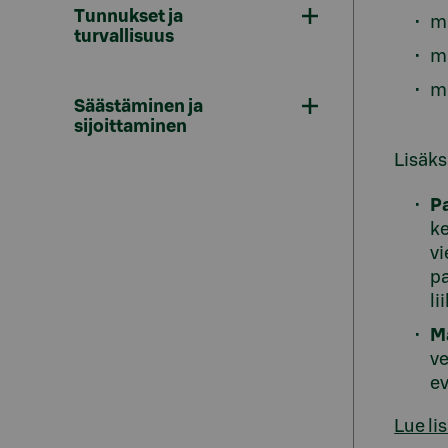
Tunnukset ja
mi
turvallisuus
mi
mi
Säästäminen ja
sijoittaminen
Lisäks
P
ke
vi
pa
li
M
ve
ev
Lue li