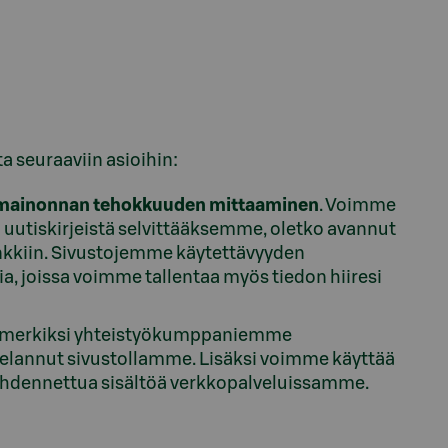
a seuraaviin asioihin:
ja mainonnan tehokkuuden mittaaminen
. Voimme
 uutiskirjeistä selvittääksemme, oletko avannut
pankkiin. Sivustojemme käytettävyyden
, joissa voimme tallentaa myös tiedon hiiresi
esimerkiksi yhteistyökumppaniemme
t selannut sivustollamme. Lisäksi voimme käyttää
 kohdennettua sisältöä verkkopalveluissamme.