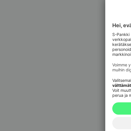
Asiak
Asiak
Pankkit
sulkupa
09 6964 
Korttie