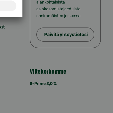
ajankohtaisista
asiakasomistajaeduista
ensimmäisten joukossa.
lat
Päivitä yhteystietosi
Viitekorkomme
S-Prime 2,0 %