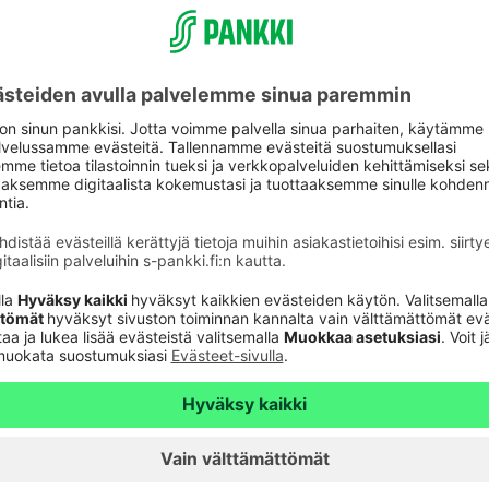
aspalvelu
Oikopolut
Päivitä asiakastietos
astuki
Tarkista
verkkopankkitunnuk
Tule asiakkaaksi
unnusten
Palveluhinnasto
lvelu 24h
Usein kysyttyä
6820
(pvm/mpm)
Turvallinen pankkias
n sulkupalvelu 24h
Rahastojen arvot