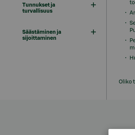
t
Tunnukset ja
turvallisuus
Ar
Se
P
Säästäminen ja
sijoittaminen
Pe
mu
H
Oliko 