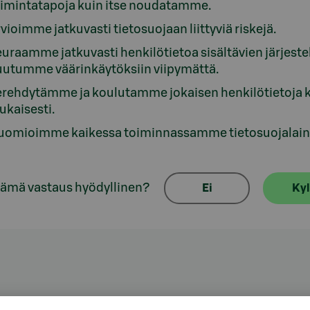
oimintatapoja kuin itse noudatamme.
vioimme jatkuvasti tietosuojaan liittyviä riskejä.
uraamme jatkuvasti henkilötietoa sisältävien järjestel
uutumme väärinkäytöksiin viipymättä.
rehdytämme ja koulutamme jokaisen henkilötietoja kä
kaisesti.
uomioimme kaikessa toiminnassamme tietosuojalainsä
tämä vastaus hyödyllinen?
Ei
Kyl