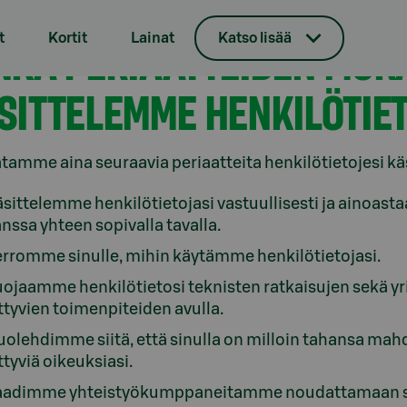
t
Kortit
Lainat
Katso lisää
NKÄ PERIAATTEIDEN MUKA
SITTELEMME HENKILÖTIE
amme aina seuraavia periaatteita henkilötietojesi käs
sittelemme henkilötietojasi vastuullisesti ja ainoastaa
nssa yhteen sopivalla tavalla.
rromme sinulle, mihin käytämme henkilötietojasi.
ojaamme henkilötietosi teknisten ratkaisujen sekä 
ittyvien toimenpiteiden avulla.
olehdimme siitä, että sinulla on milloin tahansa mahd
ittyviä oikeuksiasi.
aadimme yhteistyökumppaneitamme noudattamaan samoj