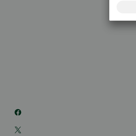
020 333
(