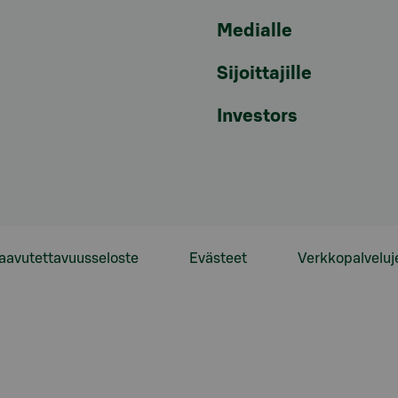
Medialle
Sijoittajille
Investors
aavutettavuusseloste
Evästeet
Verkkopalveluj