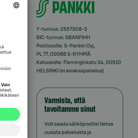
i
Y-tunnus: 2557308-3
BIC-tunnus: SBANFIHH
Postiosoite: S-Pankki Oyj,
sesi
PL 77, 00088 S-RYHMÄ
Katuosoite: Fleminginkatu 34, 00510
HELSINKI (ei asiakaspalvelua)
Varmista, että
tavoitamme sinut
iointi
Voit saada sähköpostiisi tietoa
uusista palveluista ja