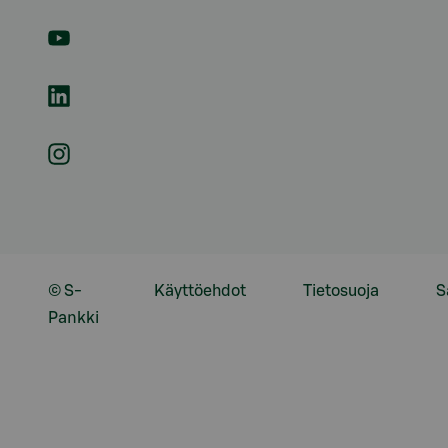
© S-
Käyttöehdot
Tietosuoja
S
Pankki