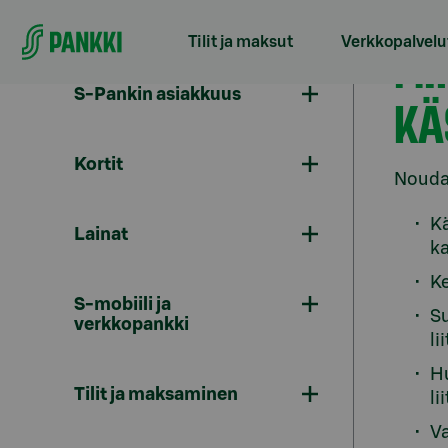
Siirry suoraan sisältöön
Tilit ja maksut
Verkkopalvelu
MI
S-Pankin asiakkuus
KÄ
Kortit
Noudat
Kä
Lainat
ka
Ke
S-mobiili ja
Su
verkkopankki
li
Hu
Tilit ja maksaminen
li
V