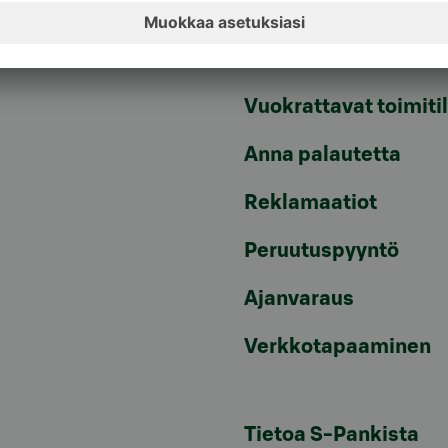
Tiedotteet
pvm/mpm)
Artikkelit
Vuokrattavat toimiti
Anna palautetta
Reklamaatiot
Peruutuspyyntö
Ajanvaraus
Verkkotapaaminen
Tietoa S-Pankista