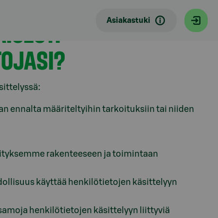
Asiakastuki
ISESTI
TOJASI?
ittelyssä:
n ennalta määriteltyihin tarkoituksiin tai niiden
yrityksemme rakenteeseen ja toimintaan
ollisuus käyttää henkilötietojen käsittelyyn
a henkilötietojen käsittelyyn liittyviä