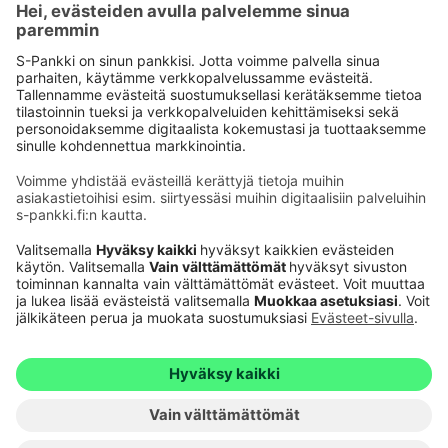
Käyttöehdot
Tietosuoja
Saavutettavuusseloste
Evästeet
Verkkopalvelujen käytön edellytykset
Ehdot ja muut asiakirjat
© S-Pankki
1