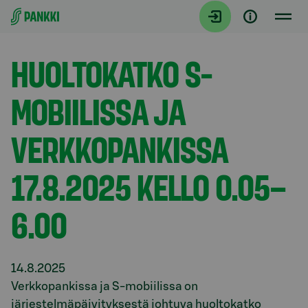
Siirry suoraan sisältöön
Tiedotteet
HUOLTOKATKO S-
MOBIILISSA JA
VERKKOPANKISSA
17.8.2025 KELLO 0.05–
6.00
14.8.2025
Verkkopankissa ja S-mobiilissa on
järjestelmäpäivityksestä johtuva huoltokatko