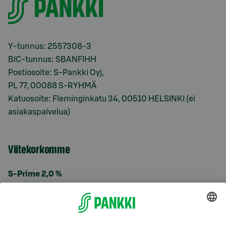
Y-tunnus: 2557308-3
BIC-tunnus: SBANFIHH
Postiosoite: S-Pankki Oyj,
PL 77, 00088 S-RYHMÄ
Katuosoite: Fleminginkatu 34, 00510 HELSINKI (ei
asiakaspalvelua)
Viitekorkomme
S-Prime 2,0 %