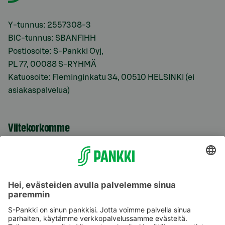
Y-tunnus: 2557308-3
BIC-tunnus: SBANFIHH
Postiosoite: S-Pankki Oyj,
PL 77, 00088 S-RYHMÄ
Katuosoite: Fleminginkatu 34, 00510 HELSINKI (ei
asiakaspalvelua)
Viitekorkomme
S-Prime 2,0 %