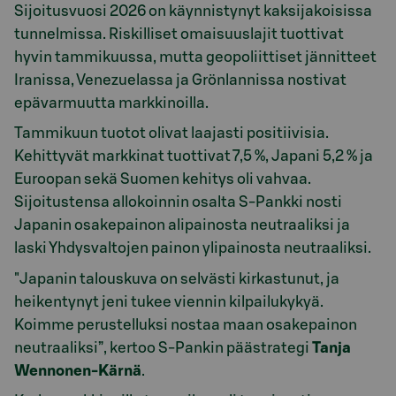
Sijoitusvuosi 2026 on käynnistynyt kaksijakoisissa
tunnelmissa. Riskilliset omaisuuslajit tuottivat
hyvin tammikuussa, mutta geopoliittiset jännitteet
Iranissa, Venezuelassa ja Grönlannissa nostivat
epävarmuutta markkinoilla.
Tammikuun tuotot olivat laajasti positiivisia.
Kehittyvät markkinat tuottivat 7,5 %, Japani 5,2 % ja
Euroopan sekä Suomen kehitys oli vahvaa.
Sijoitustensa allokoinnin osalta S-Pankki nosti
Japanin osakepainon alipainosta neutraaliksi ja
laski Yhdysvaltojen painon ylipainosta neutraaliksi.
"Japanin talouskuva on selvästi kirkastunut, ja
heikentynyt jeni tukee viennin kilpailukykyä.
Koimme perustelluksi nostaa maan osakepainon
neutraaliksi”, kertoo S-Pankin päästrategi
Tanja
Wennonen-Kärnä
.