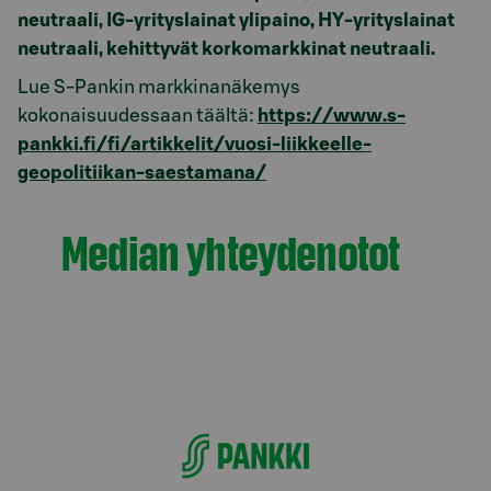
neutraali, IG-yrityslainat ylipaino, HY-yrityslainat
neutraali, kehittyvät korkomarkkinat neutraali.
Lue S-Pankin markkinanäkemys
kokonaisuudessaan täältä:
https://www.s-
pankki.fi/fi/artikkelit/vuosi-liikkeelle-
geopolitiikan-saestamana/
Median yhteydenotot