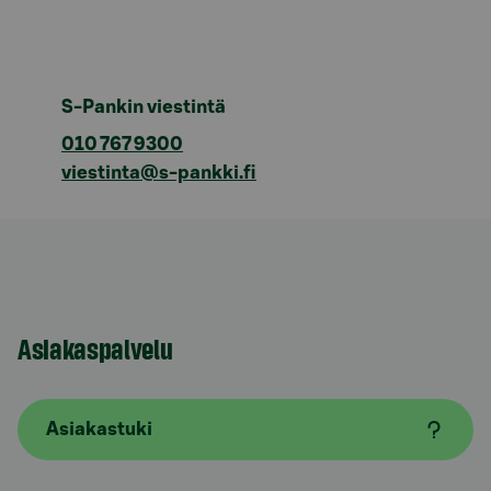
S-Pankin viestintä
010 767 9300
viestinta@s-pankki.fi
Asiakaspalvelu
Asiakastuki