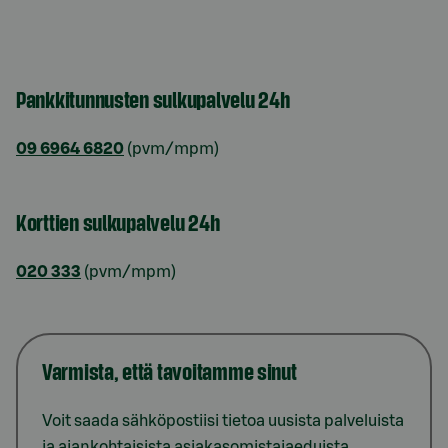
Pankkitunnusten sulkupalvelu 24h
09 6964 6820
(pvm/mpm)
Korttien sulkupalvelu 24h
020 333
(pvm/mpm)
Varmista, että tavoitamme sinut
Voit saada sähköpostiisi tietoa uusista palveluista
ja ajankohtaisista asiakasomistajaeduista