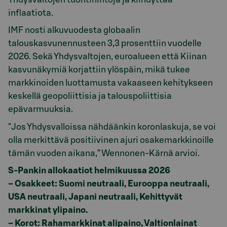
inflaatiota.
IMF nosti alkuvuodesta globaalin
talouskasvunennusteen 3,3 prosenttiin vuodelle
2026. Sekä Yhdysvaltojen, euroalueen että Kiinan
kasvunäkymiä korjattiin ylöspäin, mikä tukee
markkinoiden luottamusta vakaaseen kehitykseen
keskellä geopoliittisia ja talouspoliittisia
epävarmuuksia.
"Jos Yhdysvalloissa nähdäänkin koronlaskuja, se voi
olla merkittävä positiivinen ajuri osakemarkkinoille
tämän vuoden aikana,” Wennonen‑Kärnä arvioi.
S-Pankin allokaatiot helmikuussa 2026
– Osakkeet: Suomi neutraali, Eurooppa neutraali,
USA neutraali, Japani neutraali, Kehittyvät
markkinat ylipaino.
– Korot: Rahamarkkinat alipaino, Valtionlainat