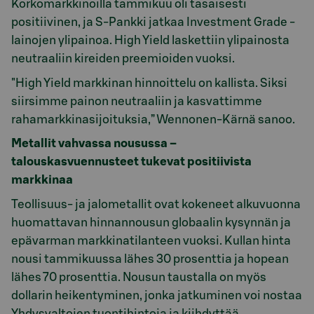
Korkomarkkinoilla tammikuu oli tasaisesti
positiivinen, ja S-Pankki jatkaa Investment Grade -
lainojen ylipainoa. High Yield laskettiin ylipainosta
neutraaliin kireiden preemioiden vuoksi.
"High Yield markkinan hinnoittelu on kallista. Siksi
siirsimme painon neutraaliin ja kasvattimme
rahamarkkinasijoituksia,” Wennonen-Kärnä sanoo.
Metallit vahvassa nousussa –
talouskasvuennusteet tukevat positiivista
markkinaa
Teollisuus- ja jalometallit ovat kokeneet alkuvuonna
huomattavan hinnannousun globaalin kysynnän ja
epävarman markkinatilanteen vuoksi. Kullan hinta
nousi tammikuussa lähes 30 prosenttia ja hopean
lähes 70 prosenttia. Nousun taustalla on myös
dollarin heikentyminen, jonka jatkuminen voi nostaa
Yhdysvaltojen tuontihintoja ja kiihdyttää