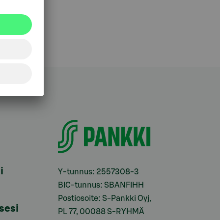
i
Y-tunnus: 2557308-3
BIC-tunnus: SBANFIHH
Postiosoite: S-Pankki Oyj,
sesi
PL 77, 00088 S-RYHMÄ