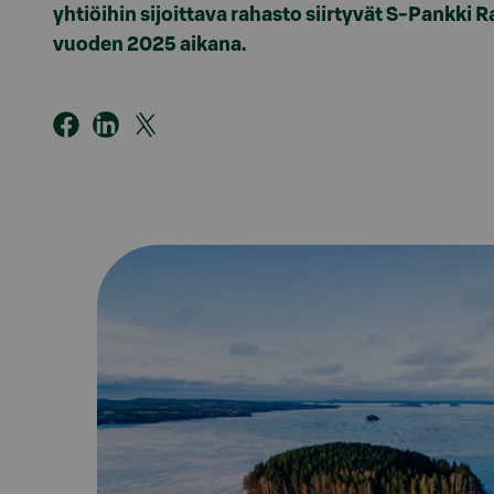
yhtiöihin sijoittava rahasto siirtyvät S-Pankki 
vuoden 2025 aikana.