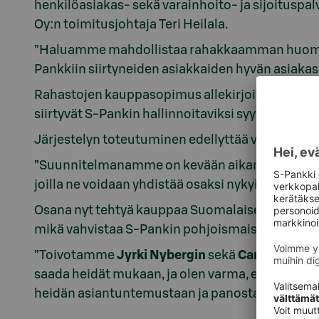
henkilöasiakas- sekä varainhoito- ja sijoituspa
Oy:n toimitusjohtaja Teri Heilala.
”Haluamme mahdollistaa rahakkaamman huomisen
Pankkiin siirtyneiden asiakkaiden hyvän asiaka
Rahastojen kauppasopimus allekirjoitettiin 30. 
siirtyvät S-Pankin hallinnoitaviksi syyskuun l
Järjestelyn toteutuminen edellyttää vielä Ruot
”Suunnitelmanamme on kevään aikana valmistell
joilla ne voidaan yhdistää osaksi nykyisiä vara
Osana nyt tehtyä kauppaa Suomalaiset Pienyhtiöt
mikä vahvistaa S-Pankin pohjoismaista osaamist
”Toivotamme
Jyrki Nybergin
sekä
Carina Elmgr
saada heidät mukaan, ja olen varma, että sekä pi
heidän asiantuntemustaan ja panostaan”, Heilala