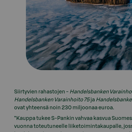
Siirtyvien rahastojen -
Handelsbanken Varainho
Handelsbanken Varainhoito 75
ja
Handelsbanken
ovat yhteensä noin 230 miljoonaa euroa.
”Kauppa tukee S-Pankin vahvaa kasvua Suomess
vuonna toteutuneelle liiketoimintakaupalle, jo