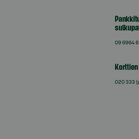
Pankkit
sulkupa
09 6964 
Korttie
020 333
(