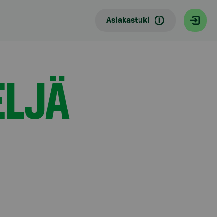
Asiakastuki
ELJÄ