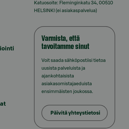
Katuosoite: Fleminginkatu 34, 00510
HELSINKI (ei asiakaspalvelua)
Varmista, että
tavoitamme sinut
iointi
Voit saada sähköpostiisi tietoa
uusista palveluista ja
ajankohtaisista
asiakasomistajaeduista
ensimmäisten joukossa.
lat
Päivitä yhteystietosi