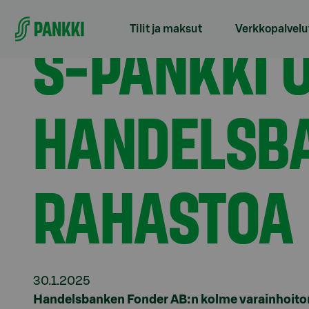
Siirry suoraan sisältöön
Etusivu
Tiedotteet
S-Pankki ostaa Handelsbanke
S-PANKKI 
Tilit ja maksut
Verkkopalvelu
HANDELSBA
RAHASTOA
30.1.2025
Handelsbanken Fonder AB:n kolme varainhoitora