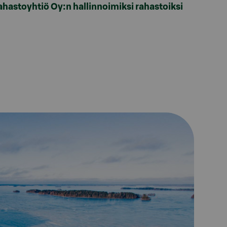
Rahastoyhtiö Oy:n hallinnoimiksi rahastoiksi