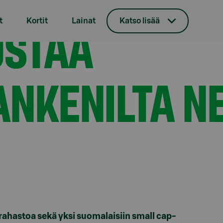
nilta neljä rahastoa
OSTAA
t
Kortit
Lainat
Katso lisää
NKENILTA N
hastoa sekä yksi suomalaisiin small cap-