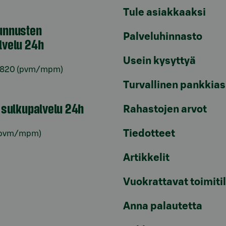
Tule asiakkaaksi
unnusten
Palveluhinnasto
lvelu 24h
Usein kysyttyä
6820
(pvm/mpm)
Turvallinen pankkias
n sulkupalvelu 24h
Rahastojen arvot
Tiedotteet
pvm/mpm)
Artikkelit
Vuokrattavat toimiti
Anna palautetta