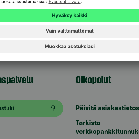
denotot
 10 767 9300
aspalvelu
Oikopolut
Päivitä asiakastietos
astuki
Tarkista
verkkopankkitunnuk