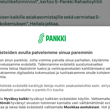
lveluliiketoiminnot”, kertoo S-Pankki Rahastoyhtiö
 kaikille asiakasomistajille sekä varmistaa S-
skokemuksen”, Heilala jatkaa.
joulukuuta 2024 ja tavoitteena on, että rahastot
oppuun mennessä.
sin ja Suomen valvovien viranomaisten hyväksyntää.
a varainhoitorahastojen osalta toimenpiteet,
inhoitorahastojamme”, Heilala sanoo.
 -rahaston salkunhoitajat siirtyvät S-Pankkiin,
a varainhoidossa ja rahastoissa.
enin
lämpimästi tervetulleiksi S-Pankkiin. On ilo
tkäaikaiset kollegat että asiakkaat arvostavat
 kiittelee.