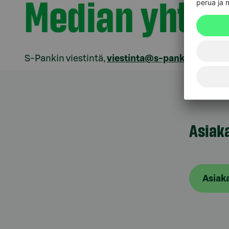
Median yhtey
S-Pankin viestintä,
viestinta@s-pankki.fi
, +358
Asiak
Asiak