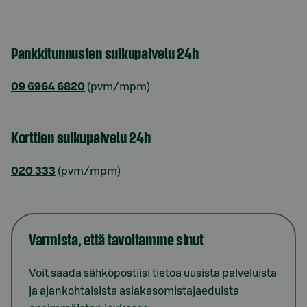
Pankkitunnusten sulkupalvelu 24h
09 6964 6820
(pvm/mpm)
Korttien sulkupalvelu 24h
020 333
(pvm/mpm)
Varmista, että tavoitamme sinut
Voit saada sähköpostiisi tietoa uusista palveluista
ja ajankohtaisista asiakasomistajaeduista