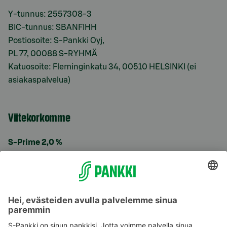
Y-tunnus: 2557308-3
BIC-tunnus: SBANFIHH
Postiosoite: S-Pankki Oyj,
PL 77, 00088 S-RYHMÄ
Katuosoite: Fleminginkatu 34, 00510 HELSINKI (ei
asiakaspalvelua)
Viitekorkomme
S-Prime 2,0 %