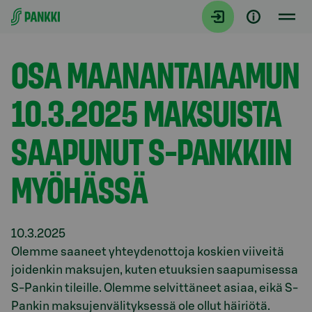
Siirry suoraan sisältöön
Tiedotteet
OSA MAANANTAIAAMUN
10.3.2025 MAKSUISTA
SAAPUNUT S-PANKKIIN
MYÖHÄSSÄ
10.3.2025
Olemme saaneet yhteydenottoja koskien viiveitä
joidenkin maksujen, kuten etuuksien saapumisessa
S-Pankin tileille. Olemme selvittäneet asiaa, eikä S-
Pankin maksujenvälityksessä ole ollut häiriötä.