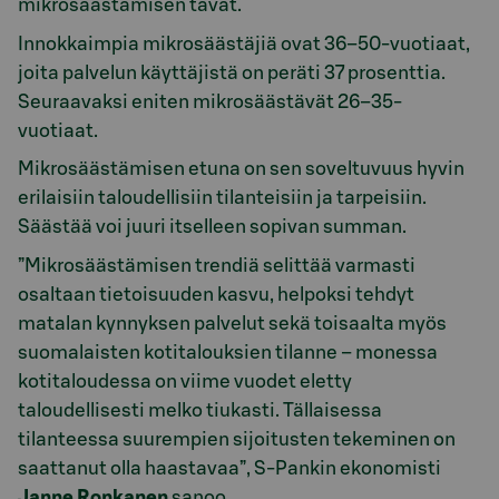
mikrosäästämisen tavat.
Innokkaimpia mikrosäästäjiä ovat 36–50-vuotiaat,
joita palvelun käyttäjistä on peräti 37 prosenttia.
Seuraavaksi eniten mikrosäästävät 26–35-
vuotiaat.
Mikrosäästämisen etuna on sen soveltuvuus hyvin
erilaisiin taloudellisiin tilanteisiin ja tarpeisiin.
Säästää voi juuri itselleen sopivan summan.
”Mikrosäästämisen trendiä selittää varmasti
osaltaan tietoisuuden kasvu, helpoksi tehdyt
matalan kynnyksen palvelut sekä toisaalta myös
suomalaisten kotitalouksien tilanne – monessa
kotitaloudessa on viime vuodet eletty
taloudellisesti melko tiukasti. Tällaisessa
tilanteessa suurempien sijoitusten tekeminen on
saattanut olla haastavaa”, S-Pankin ekonomisti
Janne Ronkanen
sanoo.