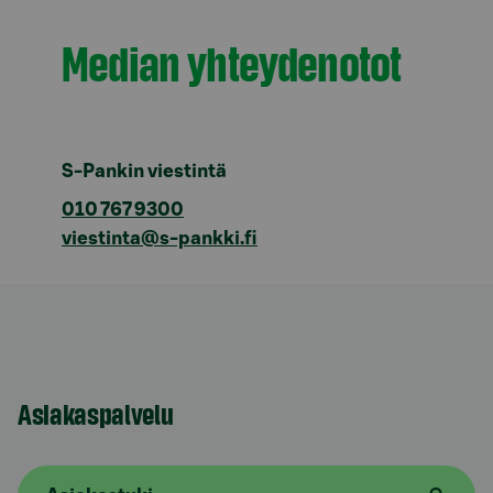
Median yhteydenotot
S-Pankin viestintä
010 767 9300
viestinta@s-pankki.fi
Asiakaspalvelu