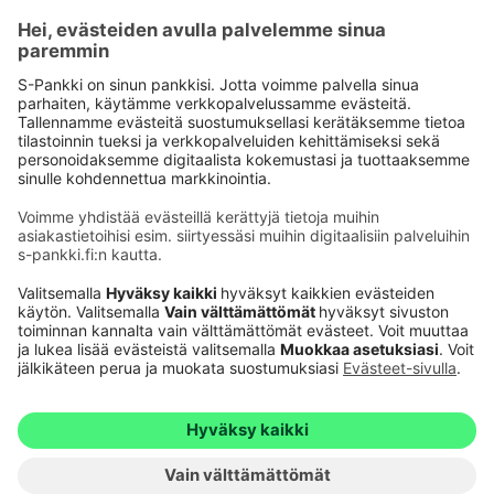
Käyttöehdot
Tietosuoja
Saavutettavuusseloste
Evästeet
Verkkopalvelujen käytön edellytykset
Ehdot ja muut asiakirjat
© S-Pankki