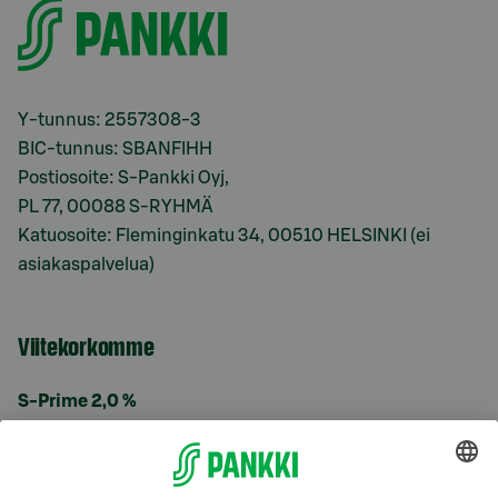
Y-tunnus: 2557308-3
BIC-tunnus: SBANFIHH
Postiosoite: S-Pankki Oyj,
PL 77, 00088 S-RYHMÄ
Katuosoite: Fleminginkatu 34, 00510 HELSINKI (ei
asiakaspalvelua)
Viitekorkomme
S-Prime 2,0 %