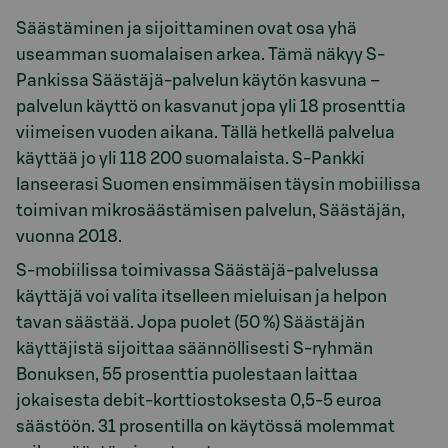
Säästäminen ja sijoittaminen ovat osa yhä
useamman suomalaisen arkea. Tämä näkyy S-
Pankissa Säästäjä-palvelun käytön kasvuna –
palvelun käyttö on kasvanut jopa yli 18 prosenttia
viimeisen vuoden aikana. Tällä hetkellä palvelua
käyttää jo yli 118 200 suomalaista. S-Pankki
lanseerasi Suomen ensimmäisen täysin mobiilissa
toimivan mikrosäästämisen palvelun, Säästäjän,
vuonna 2018.
S-mobiilissa toimivassa Säästäjä-palvelussa
käyttäjä voi valita itselleen mieluisan ja helpon
tavan säästää. Jopa puolet (50 %) Säästäjän
käyttäjistä sijoittaa säännöllisesti S-ryhmän
Bonuksen, 55 prosenttia puolestaan laittaa
jokaisesta debit-korttiostoksesta 0,5-5 euroa
säästöön. 31 prosentilla on käytössä molemmat