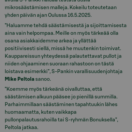
mikrosäästämisen malleja. Kokeilu toteutetaan
yhden päivän ajan Oulussa 16.5.2025.
”Haluamme tehdä säästämisestä ja sijoittamisesta
aina vain helpompaa. Meille on myös tärkeää olla
osana asiakkaidemme arkea ja yllättää
positiivisesti siellä, missä he muutenkin toimivat.
Kauppareissun yhteydessä palautettavat pullot ja
niiden ohjaaminen suoraan rahastoon on tästä
loistava esimerkki”, S-Pankin varallisuudenjohtaja
Mike Peltola
sanoo.
”Koemme myös tärkeänä oivalluttaa, että
säästämisen alkuun pääsee jo pienillä summilla.
Parhaimmillaan säästäminen tapahtuukin lähes
huomaamatta, kuten vaikkapa
pullonpalautusrahoilla tai S-ryhmän Bonuksella”,
Peltola jatkaa.