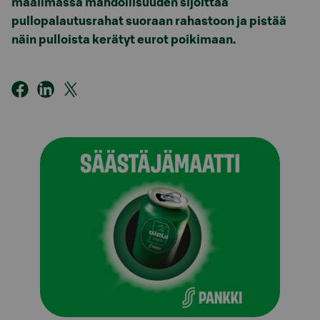
maailmassa mahdollisuuden sijoittaa
pullopalautusrahat suoraan rahastoon ja pistää
näin pulloista kerätyt eurot poikimaan.