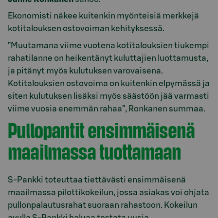
Ekonomisti näkee kuitenkin myönteisiä merkkejä
kotitalouksen ostovoiman kehityksessä.
”Muutamana viime vuotena kotitalouksien tiukempi
rahatilanne on heikentänyt kuluttajien luottamusta,
ja pitänyt myös kulutuksen varovaisena.
Kotitalouksien ostovoima on kuitenkin elpymässä ja
siten kulutuksen lisäksi myös säästöön jää varmasti
viime vuosia enemmän rahaa”, Ronkanen summaa.
Pullopantit ensimmäisenä
maailmassa tuottamaan
S-Pankki toteuttaa tiettävästi ensimmäisenä
maailmassa pilottikokeilun, jossa asiakas voi ohjata
pullonpalautusrahat suoraan rahastoon. Kokeilun
avulla S-Pankki haluaa testata uusia