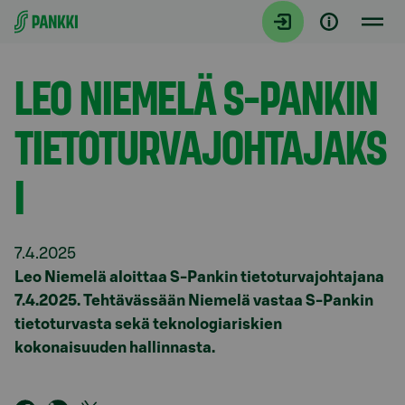
Siirry suoraan sisältöön
Tiedotteet
LEO NIEMELÄ S-PANKIN
TIETOTURVAJOHTAJAKS
I
7.4.2025
Leo Niemelä aloittaa S-Pankin tietoturvajohtajana
7.4.2025. Tehtävässään Niemelä vastaa S-Pankin
tietoturvasta sekä teknologiariskien
kokonaisuuden hallinnasta.