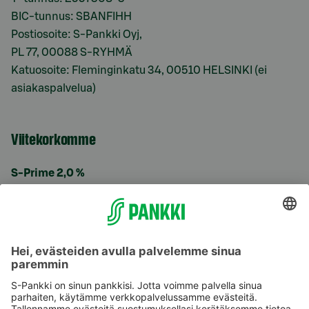
BIC-tunnus: SBANFIHH
Postiosoite: S-Pankki Oyj,
PL 77, 00088 S-RYHMÄ
Katuosoite: Fleminginkatu 34, 00510 HELSINKI (ei
asiakaspalvelua)
Viitekorkomme
S-Prime 2,0 %