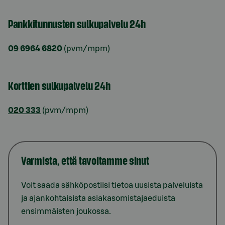
Pankkitunnusten sulkupalvelu 24h
09 6964 6820
(pvm/mpm)
Korttien sulkupalvelu 24h
020 333
(pvm/mpm)
Varmista, että tavoitamme sinut
Voit saada sähköpostiisi tietoa uusista palveluista
ja ajankohtaisista asiakasomistajaeduista
ensimmäisten joukossa.