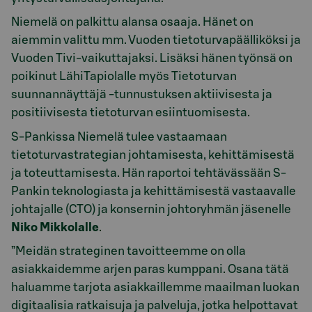
Niemelä on palkittu alansa osaaja. Hänet on
aiemmin valittu mm. Vuoden tietoturvapäälliköksi ja
Vuoden Tivi-vaikuttajaksi. Lisäksi hänen työnsä on
poikinut LähiTapiolalle myös Tietoturvan
suunnannäyttäjä -tunnustuksen aktiivisesta ja
positiivisesta tietoturvan esiintuomisesta.
S-Pankissa Niemelä tulee vastaamaan
tietoturvastrategian johtamisesta, kehittämisestä
ja toteuttamisesta. Hän raportoi tehtävässään S-
Pankin teknologiasta ja kehittämisestä vastaavalle
johtajalle (CTO) ja konsernin johtoryhmän jäsenelle
Niko Mikkolalle
.
”Meidän strateginen tavoitteemme on olla
asiakkaidemme arjen paras kumppani. Osana tätä
haluamme tarjota asiakkaillemme maailman luokan
digitaalisia ratkaisuja ja palveluja, jotka helpottavat