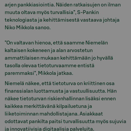
arjen pankkiasiointia. Näiden ratkaisujen on ilman
muuta oltava myös turvallisia”, S-Pankin
teknologiasta ja kehittämisestä vastaava johtaja
Niko Mikkola sanoo.
”On valtavan hienoa, että saamme Niemelän
kaltaisen kokeneen ja alan arvostetun
ammattilaisen mukaan kehittämään jo hyvällä
tasolla olevaa tietoturvaamme entistä
paremmaksi”, Mikkola jatkaa.
Niemelä näkee, että tietoturva on kriittinen osa
finanssialan luottamusta ja vastuullisuutta. Hän
näkee tietoturvan riskienhallinnan lisäksi ennen
kaikkea merkittävänä kilpailuetuna ja
liiketoiminnan mahdollistajana. Asiakkaat
odottavat pankilta paitsi turvallisuutta myös sujuvia
ja innovatiivisia digitaalisia palveluita.