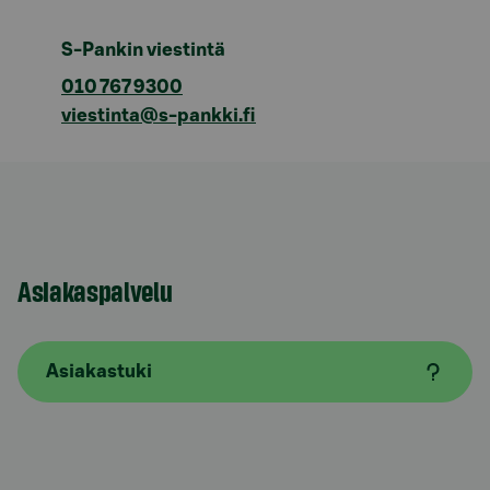
S-Pankin viestintä
010 767 9300
viestinta@s-pankki.fi
Asiakaspalvelu
Asiakastuki