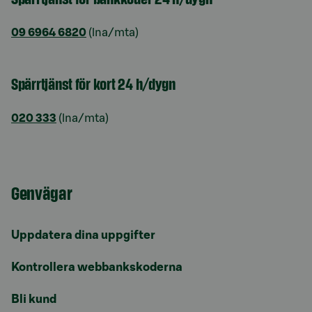
09 6964 6820
(lna/mta)
Spärrtjänst för kort 24 h/dygn
020 333
(lna/mta)
Genvägar
Uppdatera dina uppgifter
Kontrollera webbankskoderna
Bli kund