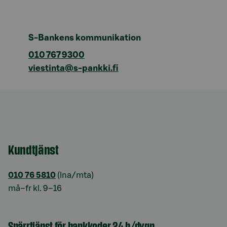
S-Bankens kommunikation
010 767 9300
viestinta@s-pankki.fi
Kundtjänst
010 76 5810
(lna/mta)
må–fr kl. 9–16
Spärrtjänst för bankkoder 24 h/dygn