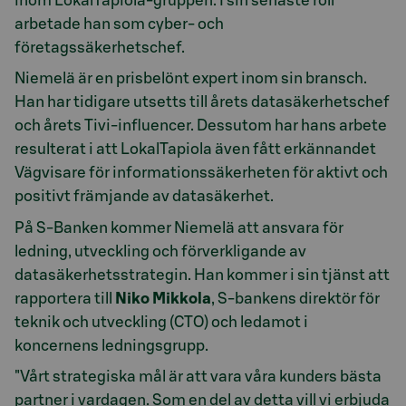
inom LokalTapiola-gruppen. I sin senaste roll
arbetade han som cyber- och
företagssäkerhetschef.
Niemelä är en prisbelönt expert inom sin bransch.
Han har tidigare utsetts till årets datasäkerhetschef
och årets Tivi-influencer. Dessutom har hans arbete
resulterat i att LokalTapiola även fått erkännandet
Vägvisare för informationssäkerheten för aktivt och
positivt främjande av datasäkerhet.
På S-Banken kommer Niemelä att ansvara för
ledning, utveckling och förverkligande av
datasäkerhetsstrategin. Han kommer i sin tjänst att
rapportera till
Niko Mikkola
, S-bankens direktör för
teknik och utveckling (CTO) och ledamot i
koncernens ledningsgrupp.
"Vårt strategiska mål är att vara våra kunders bästa
partner i vardagen. Som en del av detta vill vi erbjuda