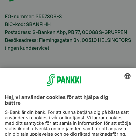
FO-nummer: 2557308-3
BIC-kod: SBANFIHH
Postadress: S-Banken Abp, PB 77, 00088 S-GRUPPEN
Besöksadress: Flemingsgatan 34, 00510 HELSINGFORS
(ingen kundservice)
S-Prime
S-Prime 2,0 %