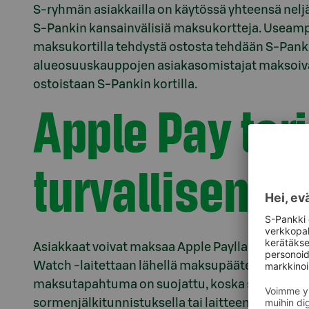
S-ryhmän asiakkailla on käytössä yhteensä neljä
S-Pankin kansainvälisiä maksukortteja. Useamp
maksukortilla tehdystä ostosta tehdään S-Pank
alueosuuskauppojen asiakasomistajat maksoivat 
ostoistaan S-Pankin kortilla.
Apple Pay tar
turvallisen 
Asiakkaat voivat maksaa Apple Paylla helposti ka
Watch -laitettaan lähellä maksupäätettä lähima
maksutapahtuma on suojattu, koska se todennet
sormenjälkitunnistuksella tai laitteen tunnuslu