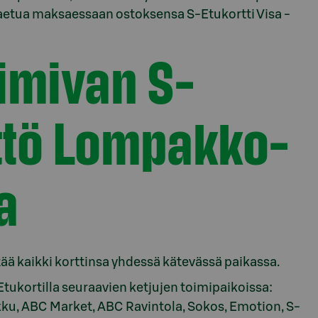
aetua maksaessaan ostoksensa S-Etukortti Visa -
oimivan S-
yttö Lompakko-
a
ää kaikki korttinsa yhdessä kätevässä paikassa.
tukortilla seuraavien ketjujen toimipaikoissa:
kku, ABC Market, ABC Ravintola, Sokos, Emotion, S-