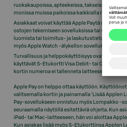
ruokakaupoissa, apteekeissa, takseissa, ravintol
monissa muissa paikoissa kaikkialla maailmass
Asiakkaat voivat käyttää Apple Paytä myös iPhon
ostojen tekemiseen sovelluksissa tai verkkosivuil
luomista tai toimitus- ja laskutustietojen toist
myös Apple Watch -älykellon sovelluksissa.
Turvallisuus ja helppokäyttöisyys ovat Apple P
käyttävät S-Etukortti Visa Debit- tai Credit-kort
kortin numeroa ei tallenneta laitteeseen eikä Ap
Apple Pay on helppo ottaa käyttöön. Käyttöönot
valitsemalla kortin ja painamalla 'Lisää Applen
Pay-sovellukseen onnistuu myös Lompakko -sove
seuraamalla näytöllä esitettäviä ohjeita. Kun as
iPad- tai Mac-laitteeseen, hän voi aloittaa Apple
Kun asiakas lisää myös S-Etukorttinsa Applen