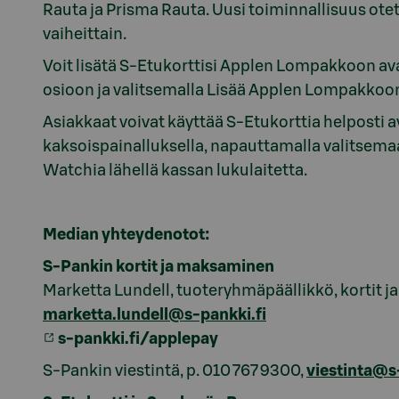
Rauta ja Prisma Rauta. Uusi toiminnallisuus ot
vaiheittain.
Voit lisätä S-Etukorttisi Applen Lompakkoon av
osioon ja valitsemalla Lisää Applen Lompakkoo
Asiakkaat voivat käyttää S-Etukorttia helpost
kaksoispainalluksella, napauttamalla valitsemaa
Watchia lähellä kassan lukulaitetta.
Median yhteydenotot:
S-Pankin kortit ja maksaminen
Marketta Lundell, tuoteryhmäpäällikkö, kortit j
marketta.lundell@s-pankki.fi
s-pankki.fi/applepay
S-Pankin viestintä, p. 010 767 9300,
viestinta@s