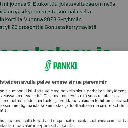
 miljoonaa S-Etukorttia, joista valtaosa on myös
i kuin yksi kymmenestä suomalaisella
in kortilla. Vuonna 2023 S-ryhmän
yli 25 prosenttia Bonusta kerryttävistä
joaa helpon ja
maksutavan
ksoispainalluksella ja pitämällä iPhone- tai Apple
ksua varten. Jokainen Apple Pay -
aan Face ID -kasvotunnistuksella, Touch ID -
vulla. Apple Pay toimii maksuvälineenä