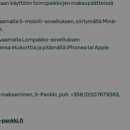
etaan käyttöön toimipaikkojen maksupäätteissä
aamalla S-mobiili-sovelluksen, siirtymällä Minä-
n.
i avaamalla Lompakko-sovelluksen
nsa etukorttia ja pitämällä iPhonea tai Apple
a maksaminen, S-Pankki, puh. +358 (0)10 767 9363,
-pankki.fi