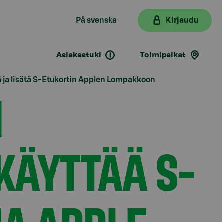
På svenska
Kirjaudu
Asiakastuki
Toimipaikat
sä ja lisätä S-Etukortin Applen Lompakkoon
N
KÄYTTÄÄ S-