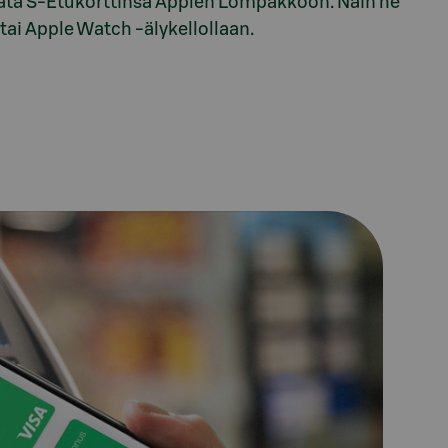
sätä S-Etukorttinsa Applen Lompakkoon. Näin he
ai Apple Watch -älykellollaan.