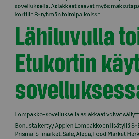
sovelluksella. Asiakkaat saavat myös maksutap
kortilla S-ryhmän toimipaikoissa.
Lähiluvulla t
Etukortin kä
sovelluksess
Lompakko-sovelluksella asiakkaat voivat säilytt
Bonusta kertyy Applen Lompakkoon lisätyllä S-E
Prisma, S-market, Sale, Alepa, Food Market Her