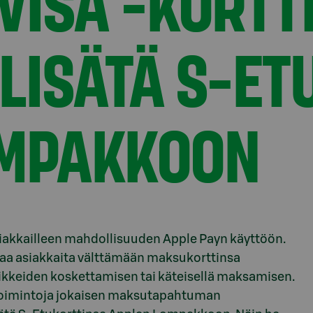
VISA -KORTT
LISÄTÄ S-ET
OMPAKKOON
siakkailleen mahdollisuuden Apple Payn käyttöön.
ttaa asiakkaita välttämään maksukorttinsa
inikkeiden koskettamisen tai käteisellä maksamisen.
toimintoja jokaisen maksutapahtuman