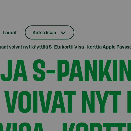
Lainat
Katso lisää
at voivat nyt käyttää S-Etukortti Visa -korttia Apple Pays
JA S-PANKI
 VOIVAT NYT 