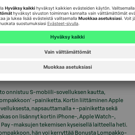
oissa, kahviloissa, vähittäismyymälöissä ja
a.
e-, iPad- ja Mac-laitteissa nopeiden ja helppojen
la Safari-selaimella ilman erillisten käyttäjätilien
uvaa syöttämistä. Apple Pay -maksuja voi tehdä
ay -maksusovelluksen ytimessä. Kun asiakkaat
tia Apple Pay -sovelluksen kautta, varsinaista
plen palvelimille.
to onnistuu S-mobiili-sovelluksen kautta,
 Lompakkoon' -painiketta. Kortin liittäminen Apple
lluksesta, napsauttamalla + -painiketta sekä
iakas on lisännyt kortin iPhone-, Apple Watch-,
 Pay -maksujen tekemisen kyseisellä laitteella heti.
 Lompakkoon, hän voi kerryttää Bonusta Lompakko-