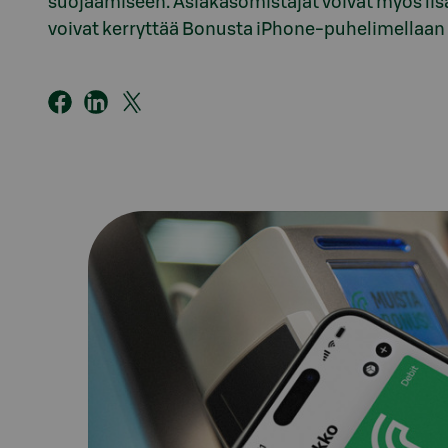
suojaamiseen. Asiakasomistajat voivat myös li
voivat kerryttää Bonusta iPhone-puhelimellaan t