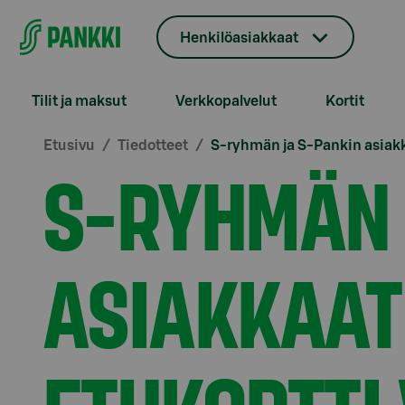
Siirry suoraan sisältöön
Henkilöasiakkaat
Tilit ja maksut
Verkkopalvelut
Kortit
Etusivu
Tiedotteet
S-ryhmän ja S-Pankin asiakka
S-RYHMÄN 
ASIAKKAAT