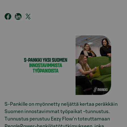
S-Pankille on myönnetty neljättä kertaa peräkkäin
Suomen innostavimmat työpaikat -tunnustus.
Tunnustus perustuu Eezy Flow’n toteuttamaan
PeoplePower-henkilöstötutkimukseen, joka