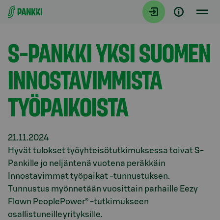
Siirry suoraan sisältöön
Tiedotteet
S-PANKKI YKSI SUOMEN
INNOSTAVIMMISTA
TYÖPAIKOISTA
21.11.2024
Hyvät
tulokset
t
yöyhteisötutkimukse
ssa
toivat S-
Pankille
jo
neljäntenä vuotena peräkkäin
Innostavimmat työpaikat -tunnustuksen
.
Tunnustus
myönnetään vuosittain parhaille
Eezy
Flown
PeoplePower
® -tutkimukseen
osallistuneille yrityksille.