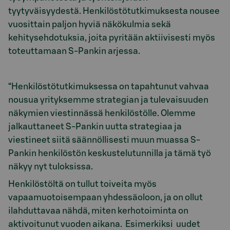
tyytyväisyydestä.
Henkilöstötutkimuksesta nousee
vuosittain paljon hyviä näkökulmia sekä
kehitysehdotuksia, joita pyritään aktiivisesti myös
toteuttamaan S-Pankin arjessa.
“Henkilöstötutkimuksessa on tapahtunut vahvaa
nousua yrityksemme strategian ja tulevaisuuden
näkymien viestinnässä henkilöstölle. Olemme
jalkauttaneet S-Pankin uutta strategiaa ja
viestineet siitä säännöllisesti muun muassa S-
Pankin henkilöstön keskustelutunnilla ja tämä työ
näkyy nyt tuloksissa.
Henkilöstöltä on tullut toiveita myös
vapaamuotoisempaan yhdessäoloon, ja on ollut
ilahduttavaa nähdä, miten kerhotoiminta on
aktivoitunut vuoden aikana.
Esimerkiksi
uudet