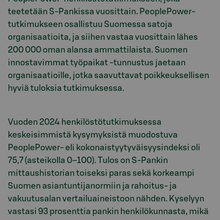
teetetään S-Pankissa vuosittain. PeoplePower-
tutkimukseen osallistuu Suomessa satoja
organisaatioita, ja siihen vastaa vuosittain lähes
200 000 oman alansa ammattilaista. Suomen
innostavimmat työpaikat -tunnustus jaetaan
organisaatioille, jotka saavuttavat poikkeuksellisen
hyviä tuloksia tutkimuksessa.
Vuoden 2024 henkilöstötutkimuksessa
keskeisimmistä kysymyksistä muodostuva
PeoplePower- eli kokonaistyytyväisyysindeksi oli
75,7 (asteikolla 0–100). Tulos on S-Pankin
mittaushistorian toiseksi paras sekä korkeampi
Suomen asiantuntijanormiin ja rahoitus- ja
vakuutusalan vertailuaineistoon nähden. Kyselyyn
vastasi 93 prosenttia pankin henkilökunnasta, mikä