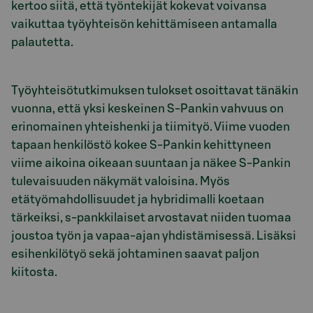
kertoo siitä, että työntekijät kokevat voivansa
vaikuttaa työyhteisön kehittämiseen antamalla
palautetta.
Työyhteisötutkimuksen tulokset osoittavat tänäkin
vuonna, että yksi keskeinen S-Pankin vahvuus on
erinomainen yhteishenki ja tiimityö. Viime vuoden
tapaan henkilöstö kokee S-Pankin kehittyneen
viime aikoina oikeaan suuntaan ja näkee S-Pankin
tulevaisuuden näkymät valoisina. Myös
etätyömahdollisuudet ja hybridimalli koetaan
tärkeiksi, s-pankkilaiset arvostavat niiden tuomaa
joustoa työn ja vapaa-ajan yhdistämisessä. Lisäksi
esihenkilötyö sekä johtaminen saavat paljon
kiitosta.