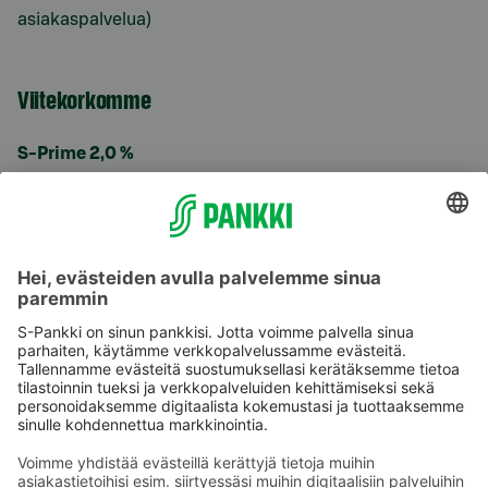
asiakaspalvelua)
Viitekorkomme
S-Prime 2,0 %
Käyttöehdot
Tietosuoja