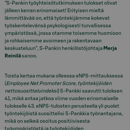
”S-Pankin työyhteisötutkimuksen tulokset olivat
jälleen kerran erinomaiset! Erityisen mieltä
lämmittävää on, että työntekijämme kokevat
työskentelevänsä psykologisesti turvallisessa
ympäristössä, jossa otamme toisemme huomioon
ja rohkaisemme avoimeen ja rakentavaan
keskusteluun”,
S-Pankin henkilöstöjohtaja
Merja
Reinilä
sanoo.
Toista kertaa mukana olleessa eNPS-mittauksessa
(
Employee Net Promoter Score, työntekijöiden
nettosuositteluindeksi
) S-Pankki saavutti tuloksen
41, mikä antaa jatkoa viime vuoden erinomaiselle
tulokselle 43. eNPS-tulosten perusteella yli puolet
työntekijöistä suosittelisi S-Pankkia työnantajana,
mikä on selkeä osoitus positiivisesta
työympäristöstä ja työntekijöiden