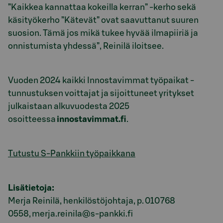
”Kaikkea kannattaa kokeilla kerran” -kerho sekä
käsityökerho ”Kätevät” ovat saavuttanut suuren
suosion. Tämä jos mikä tukee hyvää ilmapiiriä ja
onnistumista yhdessä”, Reinilä iloitsee.
Vuoden 2024 kaikki Innostavimmat työpaikat -
tunnustuksen voittajat ja sijoittuneet yritykset
julkaistaan alkuvuodesta 2025
osoitteessa
innostavimmat.fi
.
Tutustu S-Pankkiin työpaikkana
Lisätietoja:
Merja Reinilä, henkilöstöjohtaja, p. 010 768
0558, merja.reinila@s-pankki.fi