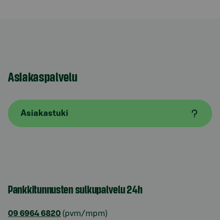
Asiakaspalvelu
Asiakastuki
Pankkitunnusten sulkupalvelu 24h
09 6964 6820
(pvm/mpm)