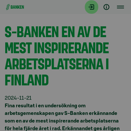
Gå direkt till innehållet
Aktuellt
S-BANKEN EN AV DE
MEST INSPIRERANDE
ARBETSPLATSERNA I
FINLAND
2024-11-21
Fina resultat i en undersökning om
arbetsgemenskapen gav S-Banken erkännande
som en av de mest inspirerande arbetsplatserna
för hela fjärde året i rad. Erkännandet ges årligen