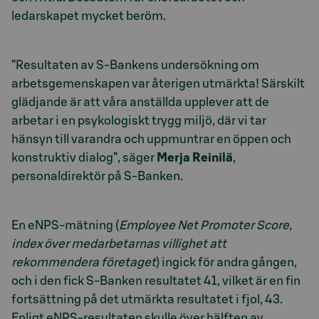
ledarskapet mycket beröm.
”Resultaten av S-Bankens undersökning om
arbetsgemenskapen var återigen utmärkta! Särskilt
glädjande är att våra anställda upplever att de
arbetar i en psykologiskt trygg miljö, där vi tar
hänsyn till varandra och uppmuntrar en öppen och
konstruktiv dialog”, säger
Merja Reinilä
,
personaldirektör på S-Banken.
En eNPS-mätning (
Employee Net Promoter Score,
index över medarbetarnas villighet att
rekommendera företaget
) ingick för andra gången,
och i den fick S-Banken resultatet 41, vilket är en fin
fortsättning på det utmärkta resultatet i fjol, 43.
Enligt eNPS-resultaten skulle över hälften av