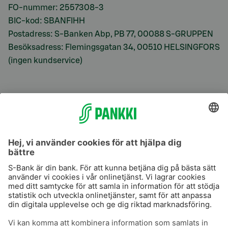
FO-nummer: 2557308-3
BIC-kod: SBANFIHH
Postadress: S-Banken Abp, PB 77, 00088 S-GRUPPEN
Besöksadress: Flemingsgatan 34, 00510 HELSINGFORS
(ingen kundservice)
S-Prime
S-Prime 2,0 %