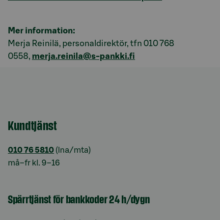
Mer information:
Merja Reinilä, personaldirektör, tfn 010 768
0558,
merja.reinila@s-pankki.fi
Kundtjänst
010 76 5810
(lna/mta)
må–fr kl. 9–16
Spärrtjänst för bankkoder 24 h/dygn