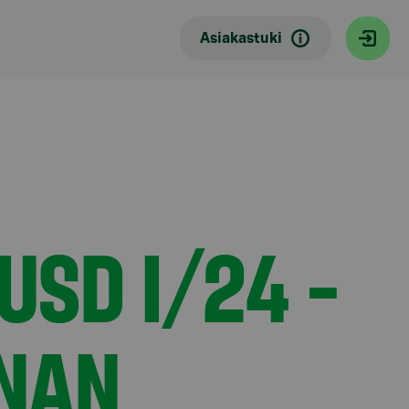
n lopullinen tuottokerroin on vahvistettu
Asiakastuki
SD I/24 -
NAN