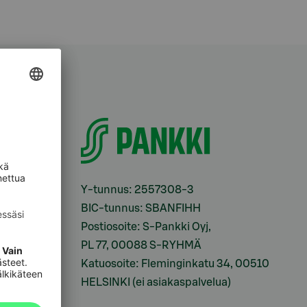
i
Y-tunnus: 2557308-3
BIC-tunnus: SBANFIHH
Postiosoite: S-Pankki Oyj,
sesi
PL 77, 00088 S-RYHMÄ
Katuosoite: Fleminginkatu 34, 00510
HELSINKI (ei asiakaspalvelua)