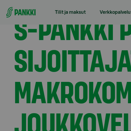
Siirry suoraan sisältöön
Etusivu
Tiedotteet
S-Pankki Privaten sijoittaja
S-PANKKI 
Tilit ja maksut
Verkkopalvelu
SIJOITTAJA
MAKROKOMP
JOUKKOVE