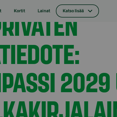
tiedote: Makrokompassi 2029 USD I/24 -joukkovelkakirjalaina
PRIVATEN
t
Kortit
Lainat
Katso lisää
TIEDOTE:
ASSI 2029 U
LKAKIRJALAI