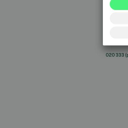
sulkupa
09 6964 
Korttie
020 333
(