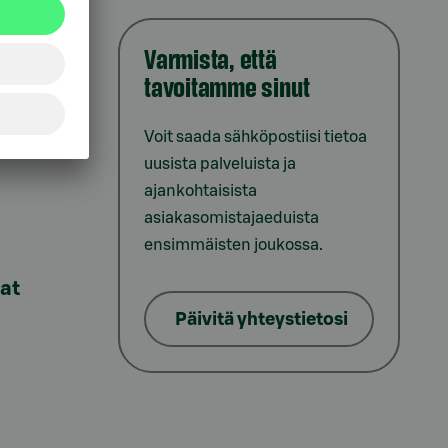
Varmista, että
tavoitamme sinut
iointi
Voit saada sähköpostiisi tietoa
uusista palveluista ja
ajankohtaisista
asiakasomistajaeduista
ensimmäisten joukossa.
lat
Päivitä yhteystietosi