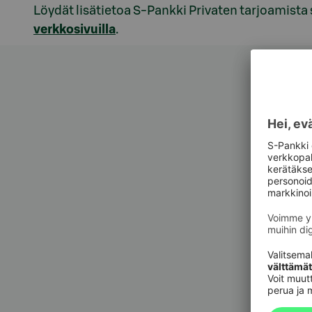
Löydät lisätietoa S-Pankki Privaten tarjoamista 
verkkosivuilla
.
Asiak
Asiak
Pankkit