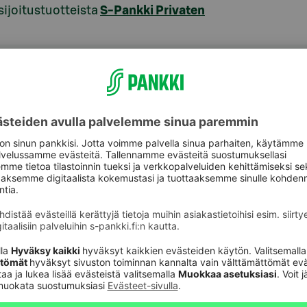
sijoitustuotteista
S-Pankki Privaten
aspalvelu
Oikopolut
Päivitä asiakastietos
astuki
Tarkista
verkkopankkitunnuk
Tule asiakkaaksi
unnusten