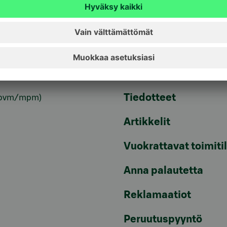
Palveluhinnasto
lvelu 24h
Usein kysyttyä
6820
(pvm/mpm)
Turvallinen pankkias
n sulkupalvelu 24h
Rahastojen arvot
Tiedotteet
pvm/mpm)
Artikkelit
Vuokrattavat toimiti
Anna palautetta
Reklamaatiot
Peruutuspyyntö