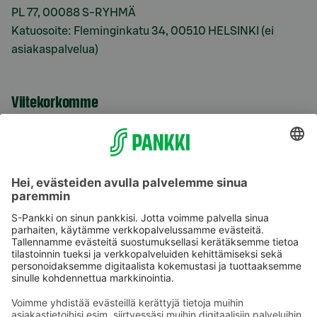
PL 77, 00088 S-RYHMÄ
Katuosoite: Fleminginkatu 34, 00510 HELSINKI (ei
asiakaspalvelua)
Viitekorkomme
S-Prime 2,0 %
Käyttöehdot