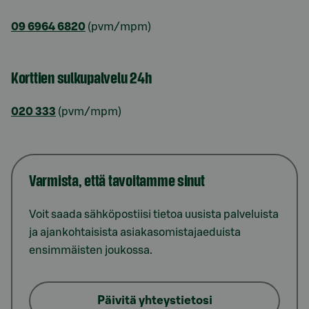
09 6964 6820
(pvm/mpm)
Korttien sulkupalvelu 24h
020 333
(pvm/mpm)
Varmista, että tavoitamme sinut
Voit saada sähköpostiisi tietoa uusista palveluista
ja ajankohtaisista asiakasomistajaeduista
ensimmäisten joukossa.
Päivitä yhteystietosi