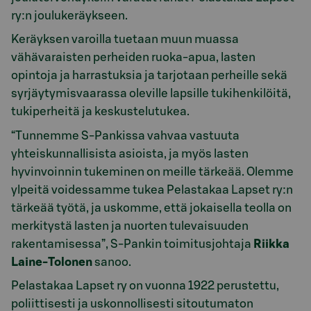
ry:n joulukeräykseen.
Keräyksen varoilla tuetaan muun muassa
vähävaraisten perheiden ruoka-apua, lasten
opintoja ja harrastuksia ja tarjotaan perheille sekä
syrjäytymisvaarassa oleville lapsille tukihenkilöitä,
tukiperheitä ja keskustelutukea.
“Tunnemme S-Pankissa vahvaa vastuuta
yhteiskunnallisista asioista, ja myös lasten
hyvinvoinnin tukeminen on meille tärkeää. Olemme
ylpeitä voidessamme tukea Pelastakaa Lapset ry:n
tärkeää työtä, ja uskomme, että jokaisella teolla on
merkitystä lasten ja nuorten tulevaisuuden
rakentamisessa”, S-Pankin toimitusjohtaja
Riikka
Laine-Tolonen
sanoo.
Pelastakaa Lapset ry on vuonna 1922 perustettu,
poliittisesti ja uskonnollisesti sitoutumaton