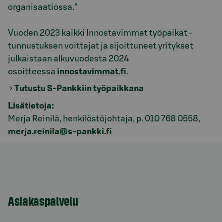
organisaatiossa.”
Vuoden 2023 kaikki Innostavimmat työpaikat -
tunnustuksen voittajat ja sijoittuneet yritykset
julkaistaan alkuvuodesta 2024
osoitteessa
innostavimmat.fi
.
Tutustu S-Pankkiin työpaikkana
Lisätietoja:
Merja Reinilä, henkilöstöjohtaja, p.
010 768 0558
,
merja.reinila@s-pankki.fi
Asiakaspalvelu