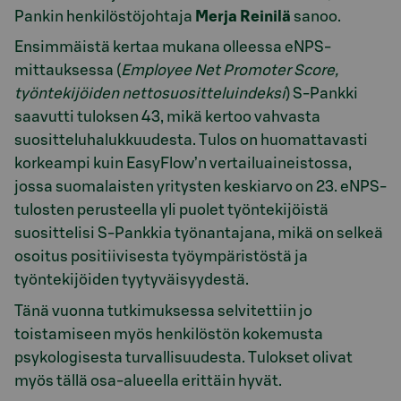
Pankin henkilöstöjohtaja
Merja Reinilä
sanoo.
Ensimmäistä kertaa mukana olleessa eNPS-
mittauksessa (
Employee Net Promoter Score,
työntekijöiden nettosuositteluindeksi
) S-Pankki
saavutti tuloksen 43, mikä kertoo vahvasta
suositteluhalukkuudesta. Tulos on huomattavasti
korkeampi kuin EasyFlow’n vertailuaineistossa,
jossa suomalaisten yritysten keskiarvo on 23. eNPS-
tulosten perusteella yli puolet työntekijöistä
suosittelisi S-Pankkia työnantajana, mikä on selkeä
osoitus positiivisesta työympäristöstä ja
työntekijöiden tyytyväisyydestä.
Tänä vuonna tutkimuksessa selvitettiin jo
toistamiseen myös henkilöstön kokemusta
psykologisesta turvallisuudesta. Tulokset olivat
myös tällä osa-alueella erittäin hyvät.