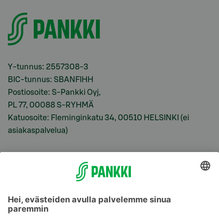
Y-tunnus: 2557308-3
BIC-tunnus: SBANFIHH
Postiosoite: S-Pankki Oyj,
PL 77, 00088 S-RYHMÄ
Katuosoite: Fleminginkatu 34, 00510 HELSINKI (ei
asiakaspalvelua)
Viitekorkomme
S-Prime 2,0 %