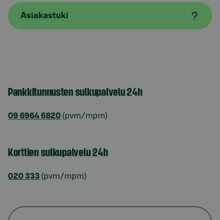
Asiakastuki
Pankkitunnusten sulkupalvelu 24h
09 6964 6820
(pvm/mpm)
Korttien sulkupalvelu 24h
020 333
(pvm/mpm)