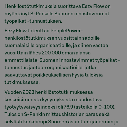
Henkilöstötutkimuksia suorittava Eezy Flow on
myöntänyt S-Pankille Suomen innostavimmat
työpaikat -tunnustuksen.
Eezy Flow toteuttaa PeoplePower-
henkilöstötutkimuksen vuosittain sadoille
suomalaisille organisaatioille, ja siihen vastaa
vuosittain lähes 200 000 oman alansa
ammattilaista. Suomen innostavimmat työpaikat -
tunnustus jaetaan organisaatioille, jotka
saavuttavat poikkeuksellisen hyviä tuloksia
tutkimuksessa.
Vuoden 2023 henkilöstötutkimuksessa
keskeisimmistä kysymyksistä muodostuva
työtyytyväisyysindeksi oli 76,9 (asteikolla 0–100).
Tulos on S-Pankin mittaushistorian paras sekä
selvästi korkeampi Suomen asiantuntijanormiin ja