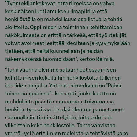
"Työntekijät kokevat, että tiimeissä on vahva
keskinäisen luottamuksen ilmapiiri ja että
henkilöstöllä on mahdollisuus osallistua ja tehdä
aloitteita. Oppimisen ja toiminnan kehittämisen
näkökulmasta on erittäin tärkeää, että työntekijät
voivat avoimesti esittää ideoitaan ja kysymyksiään
tietäen, että heitä kuunnellaan ja heidän
näkemyksensä huomioidaan", kertoo Reinilä.
“Tänä vuonna olemme satsanneet osaamisen
kehittämisen kokeiluihin henkilöstöltä tulleiden
ideoiden pohjalta. Yhtenä esimerkkinä on ”Päivä
toisen saappaissa” -konsepti, jonka kautta on
mahdollista päästä seuraamaan toivomansa
henkilön työpäivää. Lisäksi olemme panostaneet
säännöllisiin tiimiesittelyihin, joita pidetään
viikoittain koko henkilöstölle. Tämä vahvistaa
ymmärrystä eri tiimien rooleista ja tehtävistä koko