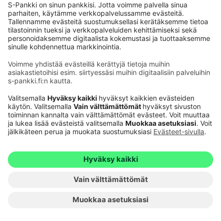
Käyttöehdot
Tietosuoja
Saavutettavuusseloste
Evästeet
Verkkopalvelujen käytön edellytykset
1
Ehdot ja muut asiakirjat