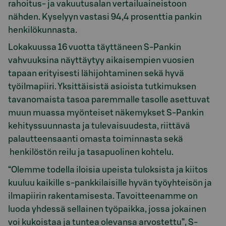
rahoitus- ja vakuutusalan vertailuaineistoon
nähden. Kyselyyn vastasi 94,4 prosenttia pankin
henkilökunnasta.
Lokakuussa 16 vuotta täyttäneen S-Pankin
vahvuuksina näyttäytyy aikaisempien vuosien
tapaan erityisesti lähijohtaminen sekä hyvä
työilmapiiri. Yksittäisistä asioista tutkimuksen
tavanomaista tasoa paremmalle tasolle asettuvat
muun muassa myönteiset näkemykset S-Pankin
kehityssuunnasta ja tulevaisuudesta, riittävä
palautteensaanti omasta toiminnasta sekä
henkilöstön reilu ja tasapuolinen kohtelu.
“Olemme todella iloisia upeista tuloksista ja kiitos
kuuluu kaikille s-pankkilaisille hyvän työyhteisön ja
ilmapiirin rakentamisesta. Tavoitteenamme on
luoda yhdessä sellainen työpaikka, jossa jokainen
voi kukoistaa ja tuntea olevansa arvostettu”, S-