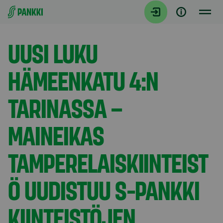
Siirry suoraan sisältöön
Tiedotteet
UUSI LUKU
HÄMEENKATU 4:N
TARINASSA –
MAINEIKAS
TAMPERELAISKIINTEIST
Ö UUDISTUU S-PANKKI
KIINTEISTÖJEN