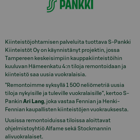
Kiinteistöjohtamisen palveluita tuottava S-Pankki
Kiinteistöt Oy on käynnistänyt projektin, jossa
Tampereen keskeisimpiin kauppakiinteistöihin
kuuluvan Hämeenkatu 4:n tiloja remontoidaan ja
kiinteistö saa uusia vuokralaisia.
”Remontoimme syksyllä 1 500 neliömetriä uusia
tiloja nykyisille ja tuleville vuokralaisille”, kertoo S-
Pankin
Ari Lang
, joka vastaa Fennian ja Henki-
Fennian kaupallisten kiinteistöjen vuokrauksesta.
Uusissa remontoiduissa tiloissa aloittavat
ohjelmistoyhtiö Alfame sekä Stockmannin
alivuokralaiset.