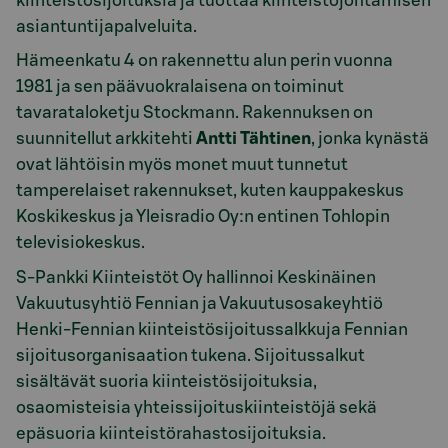
kiinteistösijoituksia ja tuottaa kiinteistöjohtamisen
asiantuntijapalveluita.
Hämeenkatu 4 on rakennettu alun perin vuonna
1981 ja sen päävuokralaisena on toiminut
tavarataloketju Stockmann. Rakennuksen on
suunnitellut arkkitehti
Antti Tähtinen
, jonka kynästä
ovat lähtöisin myös monet muut tunnetut
tamperelaiset rakennukset, kuten kauppakeskus
Koskikeskus ja Yleisradio Oy:n entinen Tohlopin
televisiokeskus.
S-Pankki Kiinteistöt Oy hallinnoi Keskinäinen
Vakuutusyhtiö Fennian ja Vakuutusosakeyhtiö
Henki-Fennian kiinteistösijoitussalkkuja Fennian
sijoitusorganisaation tukena. Sijoitussalkut
sisältävät suoria kiinteistösijoituksia,
osaomisteisia yhteissijoituskiinteistöjä sekä
epäsuoria kiinteistörahastosijoituksia.