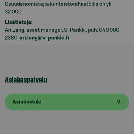
Osuudenomistajia kiinteistörahastoilla on yli
32 000.
Lisätietoja:
Ari Lang, asset manager, S-Pankki, puh. 040 900
2380,
ari.lang@s-pankki.fi
Asiakaspalvelu
Asiakastuki