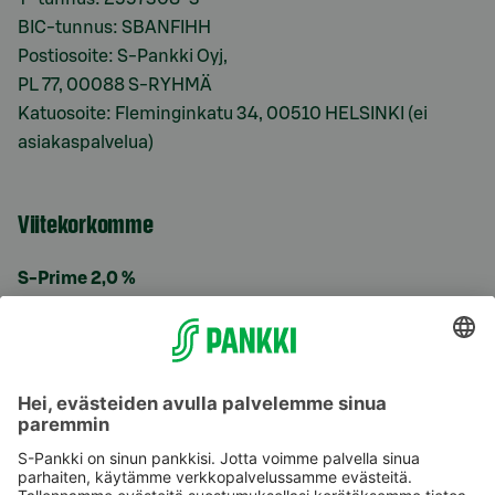
BIC-tunnus: SBANFIHH
Postiosoite: S-Pankki Oyj,
PL 77, 00088 S-RYHMÄ
Katuosoite: Fleminginkatu 34, 00510 HELSINKI (ei
asiakaspalvelua)
Viitekorkomme
S-Prime 2,0 %