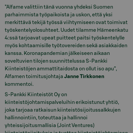
”Alfame valittiin tänä vuonna yhdeksi Suomen
parhaimmista työpaikoista ja uskon, että yksi
merkittävä tekijä työssä viihtymiseen ovat toimivat
työskentelyolosuhteet. Uudet tilamme Hämeenkatu
4:ssä tarjoavat upeat puitteet paitsi työskentelylle
myös kohtaamisille työtovereiden sekä asiakkaiden
kanssa. Koronapandemian jälkeiseen aikaan
soveltuvien tilojen suunnittelussa S-Pankki
Kiinteistöjen ammattitaidosta on ollut iso apu”,
Alfamen toimitusjohtaja
Janne Tirkkonen
kommentoi.
S-Pankki Kiinteistöt Oy on
kiinteistöjohtamispalveluihin erikoistunut yhtiö,
joka tarjoaa ratkaisun kiinteistösijoitussalkkujen
hallinnointiin, toteuttaa ja hallinnoi
yhteissijoitusmallisia (Joint Ventures)