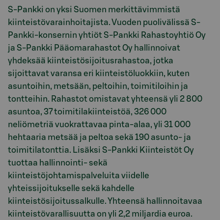
S-Pankki on yksi Suomen merkittävimmistä
kiinteistövarainhoitajista. Vuoden puolivälissä S-
Pankki-konsernin yhtiöt S-Pankki Rahastoyhtiö Oy
ja S-Pankki Pääomarahastot Oy hallinnoivat
yhdeksää kiinteistösijoitusrahastoa, jotka
sijoittavat varansa eri kiinteistöluokkiin, kuten
asuntoihin, metsään, peltoihin, toimitiloihin ja
tontteihin. Rahastot omistavat yhteensä yli 2 800
asuntoa, 37 toimitilakiinteistöä, 326 000
neliömetriä vuokrattavaa pinta-alaa, yli 31 000
hehtaaria metsää ja peltoa sekä 190 asunto- ja
toimitilatonttia. Lisäksi S-Pankki Kiinteistöt Oy
tuottaa hallinnointi- sekä
kiinteistöjohtamispalveluita viidelle
yhteissijoitukselle sekä kahdelle
kiinteistösijoitussalkulle. Yhteensä hallinnoitavaa
kiinteistövarallisuutta on yli 2,2 miljardia euroa.