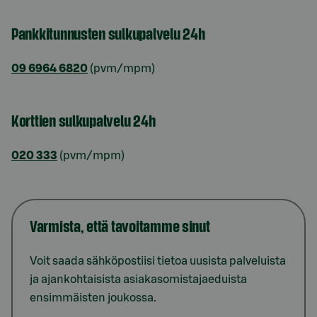
Pankkitunnusten sulkupalvelu 24h
09 6964 6820
(pvm/mpm)
Korttien sulkupalvelu 24h
020 333
(pvm/mpm)
Varmista, että tavoitamme sinut
Voit saada sähköpostiisi tietoa uusista palveluista
ja ajankohtaisista asiakasomistajaeduista
ensimmäisten joukossa.