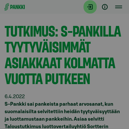
Siirry suoraan sisältöön
Tiedotteet
TUTKIMUS: S-PANKILLA
TYYTYVÄISIMMÄT
ASIAKKAAT KOLMATTA
VUOTTA PUTKEEN
6.4.2022
S-Pankki sai pankeista parhaat arvosanat, kun
suomalaisilta selvitettiin heidän tyytyväisyyttään
ja luottamustaan pankkeihin. Asiaa selvitti
Taloustutkimus luottovertailuyhtiö Sortterin