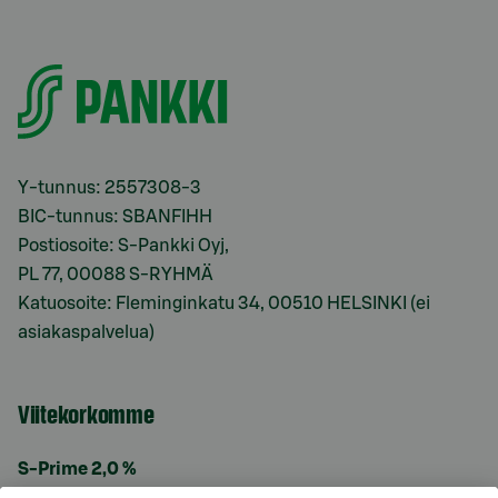
Y-tunnus: 2557308-3
BIC-tunnus: SBANFIHH
Postiosoite: S-Pankki Oyj,
PL 77, 00088 S-RYHMÄ
Katuosoite: Fleminginkatu 34, 00510 HELSINKI (ei
asiakaspalvelua)
Viitekorkomme
S-Prime 2,0 %