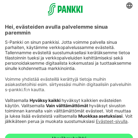
Käyttöehdot
Tietosuoja
Saavutettavuusseloste
Evästeet
Verkkopalvelujen käytön edellytykset
Ehdot ja muut asiakirjat