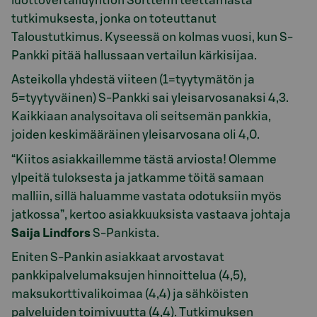
luottovertailuyhtiön Sortterin teettämästä
tutkimuksesta, jonka on toteuttanut
Taloustutkimus. Kyseessä on kolmas vuosi, kun S-
Pankki pitää hallussaan vertailun kärkisijaa.
Asteikolla yhdestä viiteen (1=tyytymätön ja
5=tyytyväinen) S-Pankki sai yleisarvosanaksi 4,3.
Kaikkiaan analysoitava oli seitsemän pankkia,
joiden keskimääräinen yleisarvosana oli 4,0.
“Kiitos asiakkaillemme tästä arviosta! Olemme
ylpeitä tuloksesta ja jatkamme töitä samaan
malliin, sillä haluamme vastata odotuksiin myös
jatkossa”, kertoo asiakkuuksista vastaava johtaja
Saija Lindfors
S-Pankista.
Eniten S-Pankin asiakkaat arvostavat
pankkipalvelumaksujen hinnoittelua (4,5),
maksukorttivalikoimaa (4,4) ja sähköisten
palveluiden toimivuutta (4,4). Tutkimuksen