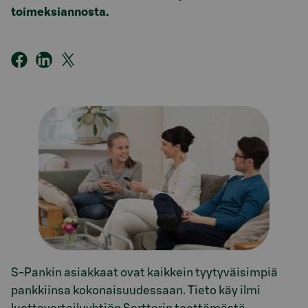
toimeksiannosta.
S-Pankin asiakkaat ovat kaikkein tyytyväisimpiä
pankkiinsa kokonaisuudessaan. Tieto käy ilmi