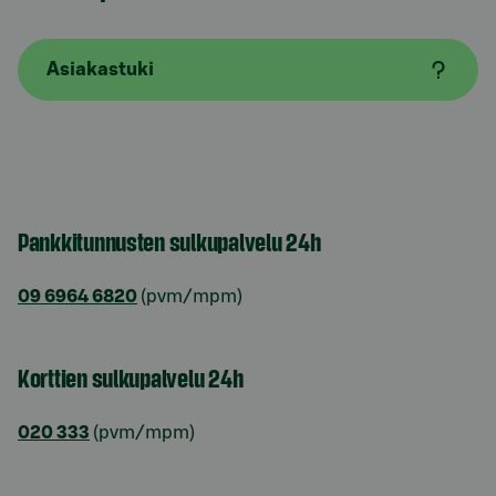
Asiakastuki
Pankkitunnusten sulkupalvelu 24h
09 6964 6820
(pvm/mpm)
Korttien sulkupalvelu 24h
020 333
(pvm/mpm)