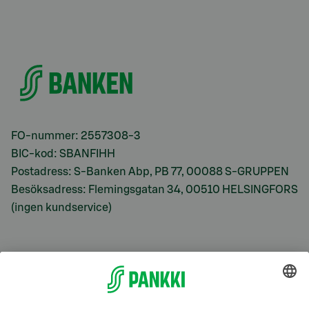
FO-nummer: 2557308-3
BIC-kod: SBANFIHH
Postadress: S-Banken Abp, PB 77, 00088 S-GRUPPEN
Besöksadress: Flemingsgatan 34, 00510 HELSINGFORS
(ingen kundservice)
S-Prime
S-Prime 2,0 %