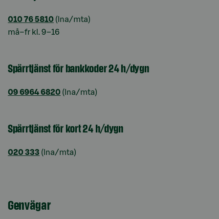
010 76 5810
(lna/mta)
må–fr kl. 9–16
Spärrtjänst för bankkoder 24 h/dygn
09 6964 6820
(lna/mta)
Spärrtjänst för kort 24 h/dygn
020 333
(lna/mta)
Genvägar