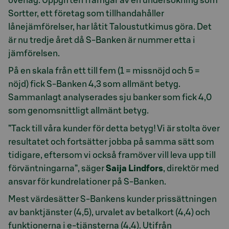
överlag. Uppgiften framgår av en undersökning som
Sortter, ett företag som tillhandahåller
lånejämförelser, har låtit Taloustutkimus göra. Det
är nu tredje året då S-Banken är nummer etta i
jämförelsen.
På en skala från ett till fem (1 = missnöjd och 5 =
nöjd) fick S-Banken 4,3 som allmänt betyg.
Sammanlagt analyserades sju banker som fick 4,0
som genomsnittligt allmänt betyg.
”Tack till våra kunder för detta betyg! Vi är stolta över
resultatet och fortsätter jobba på samma sätt som
tidigare, eftersom vi också framöver vill leva upp till
förväntningarna”, säger
Saija Lindfors
, direktör med
ansvar för kundrelationer på S-Banken.
Mest värdesätter S-Bankens kunder prissättningen
av banktjänster (4,5), urvalet av betalkort (4,4) och
funktionerna i e-tjänsterna (4,4). Utifrån