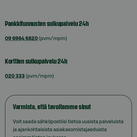
Pankkitunnusten sulkupalvelu 24h
09 6964 6820
(pvm/mpm)
Korttien sulkupalvelu 24h
020 333
(pvm/mpm)
Varmista, että tavoitamme sinut
Voit saada sähköpostiisi tietoa uusista palveluista
ja ajankohtaisista asiakasomistajaeduista