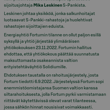
sijoitusjohtaja
Mika Leskinen
S-Pankista.
Leskinen johtaa yksikköä, jonka salkunhoitajat
luotsaavat S-Pankki-rahastoja ja huolehtivat
rahastojen sijoittajien eduista.
Energiayhtiö Fortumin tilanne on ollut paljon esillä
syksyllä ja yhtiö järjestää ylimääräisen
yhtiökokouksen 23.11.2022. Fortumin hallitus
ehdottaa, että yhtiökokous päättää suunnatusta
maksuttomasta osakeannista valtion
erityistehtäväyhtiö Solidiumille.
Ehdotuksen taustalla on rahoitusjärjestely, josta
Fortum tiedotti 6.9.2022. Järjestelyssä Fortum sopi
enemmistöomistajansa Suomen valtion kanssa
siltarahoituksesta, jolla Fortum pyrkii varmistamaan
riittävät käytettävissä olevat varat tilanteessa,
jossa sähkön hinnat nousisivat voimakkaasti.