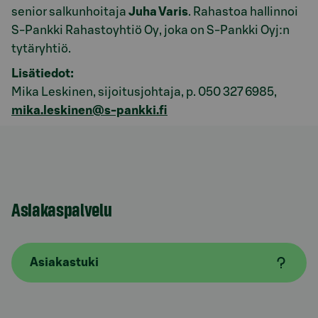
senior salkunhoitaja
Juha Varis
. Rahastoa hallinnoi
S-Pankki Rahastoyhtiö Oy, joka on S-Pankki Oyj:n
tytäryhtiö.
Lisätiedot:
Mika Leskinen, sijoitusjohtaja, p. 050 327 6985,
mika.leskinen@s-pankki.fi
Asiakaspalvelu
Asiakastuki