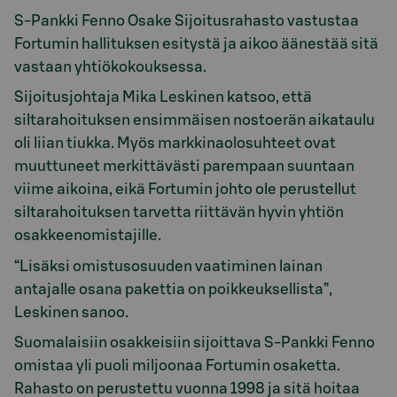
S-Pankki Fenno Osake Sijoitusrahasto vastustaa
Fortumin hallituksen esitystä ja aikoo äänestää sitä
vastaan yhtiökokouksessa.
Sijoitusjohtaja Mika Leskinen katsoo, että
siltarahoituksen ensimmäisen nostoerän aikataulu
oli liian tiukka. Myös markkinaolosuhteet ovat
muuttuneet merkittävästi parempaan suuntaan
viime aikoina, eikä Fortumin johto ole perustellut
siltarahoituksen tarvetta riittävän hyvin yhtiön
osakkeenomistajille.
“Lisäksi omistusosuuden vaatiminen lainan
antajalle osana pakettia on poikkeuksellista”,
Leskinen sanoo.
Suomalaisiin osakkeisiin sijoittava S-Pankki Fenno
omistaa yli puoli miljoonaa Fortumin osaketta.
Rahasto on perustettu vuonna 1998 ja sitä hoitaa