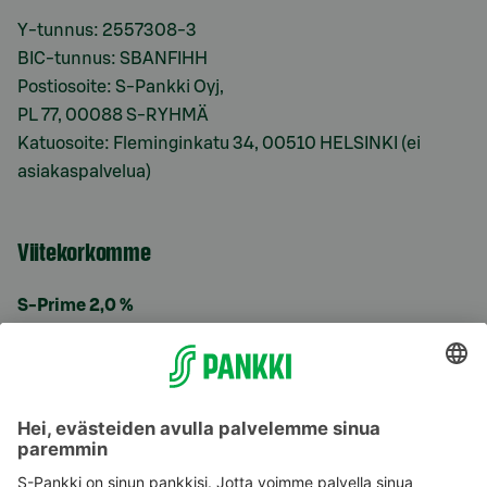
Y-tunnus: 2557308-3
BIC-tunnus: SBANFIHH
Postiosoite: S-Pankki Oyj,
PL 77, 00088 S-RYHMÄ
Katuosoite: Fleminginkatu 34, 00510 HELSINKI (ei
asiakaspalvelua)
Viitekorkomme
S-Prime 2,0 %