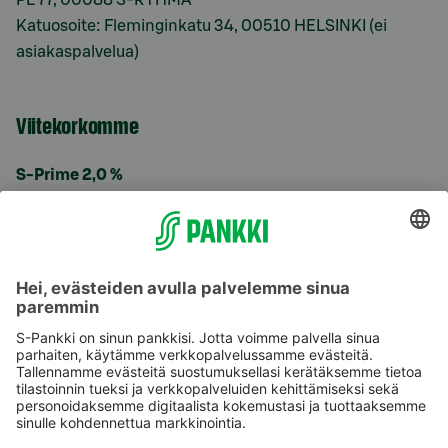
Katuosoite: Fleminginkatu 34, 00510 HELSINKI (ei
asiakaspalvelua)
Viitekorkomme
S-Prime 2,0 %
Käyttöehdot
Tietosuoja