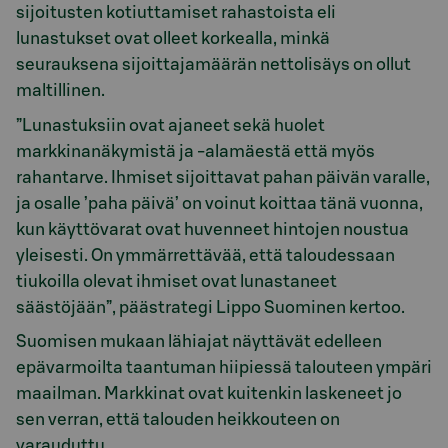
sijoitusten kotiuttamiset rahastoista eli
lunastukset ovat olleet korkealla, minkä
seurauksena sijoittajamäärän nettolisäys on ollut
maltillinen.
”Lunastuksiin ovat ajaneet sekä huolet
markkinanäkymistä ja -alamäestä että myös
rahantarve. Ihmiset sijoittavat pahan päivän varalle,
ja osalle ’paha päivä’ on voinut koittaa tänä vuonna,
kun käyttövarat ovat huvenneet hintojen noustua
yleisesti. On ymmärrettävää, että taloudessaan
tiukoilla olevat ihmiset ovat lunastaneet
säästöjään”, päästrategi Lippo Suominen kertoo.
Suomisen mukaan lähiajat näyttävät edelleen
epävarmoilta taantuman hiipiessä talouteen ympäri
maailman. Markkinat ovat kuitenkin laskeneet jo
sen verran, että talouden heikkouteen on
varauduttu.