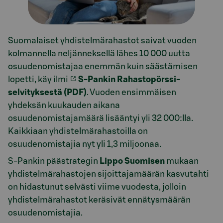
Suomalaiset yhdistelmärahastot saivat vuoden
kolmannella neljänneksellä lähes 10 000 uutta
osuudenomistajaa enemmän kuin säästämisen
lopetti, käy ilmi
S-Pankin Rahastopörssi-
selvityksestä (PDF)
. Vuoden ensimmäisen
yhdeksän kuukauden aikana
osuudenomistajamäärä lisääntyi yli 32 000:lla.
Kaikkiaan yhdistelmärahastoilla on
osuudenomistajia nyt yli 1,3 miljoonaa.
S-Pankin päästrategin
Lippo Suomisen
mukaan
yhdistelmärahastojen sijoittajamäärän kasvutahti
on hidastunut selvästi viime vuodesta, jolloin
yhdistelmärahastot keräsivät ennätysmäärän
osuudenomistajia.