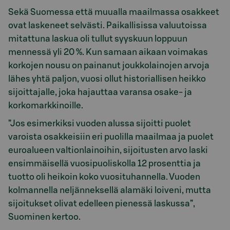
Sekä Suomessa että muualla maailmassa osakkeet
ovat laskeneet selvästi. Paikallisissa valuutoissa
mitattuna laskua oli tullut syyskuun loppuun
mennessä yli 20 %. Kun samaan aikaan voimakas
korkojen nousu on painanut joukkolainojen arvoja
lähes yhtä paljon, vuosi ollut historiallisen heikko
sijoittajalle, joka hajauttaa varansa osake- ja
korkomarkkinoille.
”Jos esimerkiksi vuoden alussa sijoitti puolet
varoista osakkeisiin eri puolilla maailmaa ja puolet
euroalueen valtionlainoihin, sijoitusten arvo laski
ensimmäisellä vuosipuoliskolla 12 prosenttia ja
tuotto oli heikoin koko vuosituhannella. Vuoden
kolmannella neljänneksellä alamäki loiveni, mutta
sijoitukset olivat edelleen pienessä laskussa”,
Suominen kertoo.