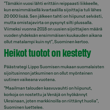
”Tämäkin vuosi lähti erittäin reippaasti liikkeelle,
kun ensimmäisellä kvartaalilla sijoittajia tuli lähes
20 000 lisää. Sen jälkeen tahti on hiipunut selvästi,
mutta omistajavirta on pysynyt silti plussalla.
Viimeksi vuonna 2018 on uusien sijoittajien määrä
vuoden yhdeksän ensimmäisen kuukauden aikana
ollut matalampi kuin nyt”, Suominen kertoo.
Heikot tuotot on kestetty
Päästrategi Lippo Suomisen mukaan suomalaisten
sijoitusinnon jatkuminen on ollut myönteinen
uutinen vaikeana vuotena.
”Maailman talouden kasvuvauhti on hiipunut,
korkoja on nostettu ja Venäjä on hyökännyt
Ukrainaan, joten markkinoilla on riittänyt huolia”,
Suominen luettelee.