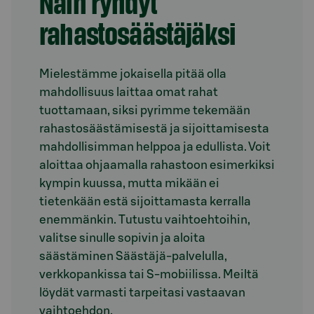
Näin ryhdyt
rahastosäästäjäksi
Mielestämme jokaisella pitää olla
mahdollisuus laittaa omat rahat
tuottamaan, siksi pyrimme tekemään
rahastosäästämisestä ja sijoittamisesta
mahdollisimman helppoa ja edullista. Voit
aloittaa ohjaamalla rahastoon esimerkiksi
kympin kuussa, mutta mikään ei
tietenkään estä sijoittamasta kerralla
enemmänkin. Tutustu vaihtoehtoihin,
valitse sinulle sopivin ja aloita
säästäminen Säästäjä-palvelulla,
verkkopankissa tai S-mobiilissa. Meiltä
löydät varmasti tarpeitasi vastaavan
vaihtoehdon.