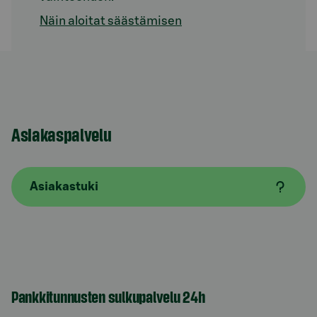
Näin aloitat säästämisen
Asiakaspalvelu
Asiakastuki
Pankkitunnusten sulkupalvelu 24h