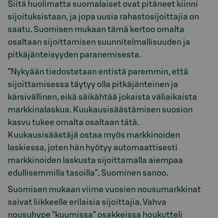
Siitä huolimatta suomalaiset ovat pitäneet kiinni
sijoituksistaan, ja jopa uusia rahastosijoittajia on
saatu. Suomisen mukaan tämä kertoo omalta
osaltaan sijoittamisen suunnitelmallisuuden ja
pitkäjänteisyyden paranemisesta.
”Nykyään tiedostetaan entistä paremmin, että
sijoittamisessa täytyy olla pitkäjänteinen ja
kärsivällinen, eikä säikähtää jokaista väliaikaista
markkinalaskua. Kuukausisäästämisen suosion
kasvu tukee omalta osaltaan tätä.
Kuukausisäästäjä ostaa myös markkinoiden
laskiessa, joten hän hyötyy automaattisesti
markkinoiden laskusta sijoittamalla aiempaa
edullisemmilla tasoilla”, Suominen sanoo.
Suomisen mukaan viime vuosien nousumarkkinat
saivat liikkeelle erilaisia sijoittajia. Vahva
nousuhype ”kuumissa” osakkeissa houkutteli