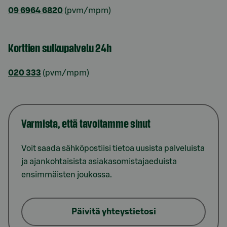
09 6964 6820
(pvm/mpm)
Korttien sulkupalvelu 24h
020 333
(pvm/mpm)
Varmista, että tavoitamme sinut
Voit saada sähköpostiisi tietoa uusista palveluista
ja ajankohtaisista asiakasomistajaeduista
ensimmäisten joukossa.
Päivitä yhteystietosi