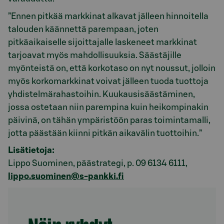
”Ennen pitkää markkinat alkavat jälleen hinnoitella
talouden käännettä parempaan, joten
pitkäaikaiselle sijoittajalle laskeneet markkinat
tarjoavat myös mahdollisuuksia. Säästäjille
myönteistä on, että korkotaso on nyt noussut, jolloin
myös korkomarkkinat voivat jälleen tuoda tuottoja
yhdistelmärahastoihin. Kuukausisäästäminen,
jossa ostetaan niin parempina kuin heikompinakin
päivinä, on tähän ympäristöön paras toimintamalli,
jotta päästään kiinni pitkän aikavälin tuottoihin.”
Lisätietoja:
Lippo Suominen, päästrategi, p.
09 6134 6111
,
lippo.suominen@s-pankki.fi