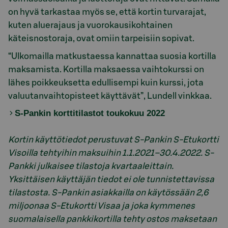
on hyvä tarkastaa myös se, että kortin turvarajat,
kuten aluerajaus ja vuorokausikohtainen
käteisnostoraja, ovat omiin tarpeisiin sopivat.
“Ulkomailla matkustaessa kannattaa suosia kortilla
maksamista. Kortilla maksaessa vaihtokurssi on
lähes poikkeuksetta edullisempi kuin kurssi, jota
valuutanvaihtopisteet käyttävät”, Lundell vinkkaa.
S-Pankin korttitilastot toukokuu 2022
Kortin käyttötiedot perustuvat S-Pankin S-Etukortti
Visoilla tehtyihin maksuihin 1.1.2021–30.4.2022. S-
Pankki julkaisee tilastoja kvartaaleittain.
Yksittäisen käyttäjän tiedot ei ole tunnistettavissa
tilastosta. S-Pankin asiakkailla on käytössään 2,6
miljoonaa S-Etukortti Visaa ja joka kymmenes
suomalaisella pankkikortilla tehty ostos maksetaan