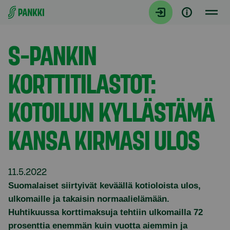
Siirry suoraan sisältöön
Tiedotteet
S-PANKIN
KORTTITILASTOT:
KOTOILUN KYLLÄSTÄMÄ
KANSA KIRMASI ULOS
11.5.2022
Suomalaiset siirtyivät keväällä kotioloista ulos,
ulkomaille ja takaisin normaalielämään.
Huhtikuussa korttimaksuja tehtiin ulkomailla 72
prosenttia enemmän kuin vuotta aiemmin ja