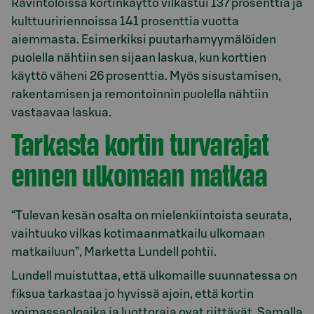
Ravintoloissa kortinkäyttö vilkastui 137 prosenttia ja
kulttuuririennoissa 141 prosenttia vuotta
aiemmasta. Esimerkiksi puutarhamyymälöiden
puolella nähtiin sen sijaan laskua, kun korttien
käyttö väheni 26 prosenttia. Myös sisustamisen,
rakentamisen ja remontoinnin puolella nähtiin
vastaavaa laskua.
Tarkasta kortin turvarajat
ennen ulkomaan matkaa
“Tulevan kesän osalta on mielenkiintoista seurata,
vaihtuuko vilkas kotimaanmatkailu ulkomaan
matkailuun”, Marketta Lundell pohtii.
Lundell muistuttaa, että ulkomaille suunnatessa on
fiksua tarkastaa jo hyvissä ajoin, että kortin
voimassaoloaika ja luottoraja ovat riittävät. Samalla