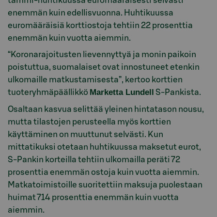
tammi-huhtikuussa euromääräisesti selvästi
enemmän kuin edellisvuonna. Huhtikuussa
euromääräisiä korttiostoja tehtiin 22 prosenttia
enemmän kuin vuotta aiemmin.
“Koronarajoitusten lievennyttyä ja monin paikoin
poistuttua, suomalaiset ovat innostuneet etenkin
ulkomaille matkustamisesta”, kertoo korttien
Marketta Lundell
tuoteryhmäpäällikkö
S-Pankista.
Osaltaan kasvua selittää yleinen hintatason nousu,
mutta tilastojen perusteella myös korttien
käyttäminen on muuttunut selvästi. Kun
mittatikuksi otetaan huhtikuussa maksetut eurot,
S-Pankin korteilla tehtiin ulkomailla peräti 72
prosenttia enemmän ostoja kuin vuotta aiemmin.
Matkatoimistoille suoritettiin maksuja puolestaan
huimat 714 prosenttia enemmän kuin vuotta
aiemmin.