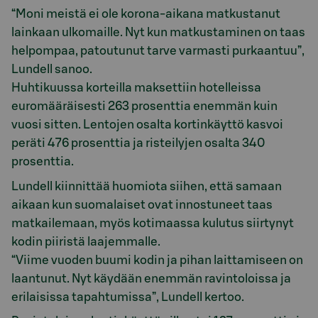
“Moni meistä ei ole korona-aikana matkustanut
lainkaan ulkomaille. Nyt kun matkustaminen on taas
helpompaa, patoutunut tarve varmasti purkaantuu”,
Lundell sanoo.
Huhtikuussa korteilla maksettiin hotelleissa
euromääräisesti 263 prosenttia enemmän kuin
vuosi sitten. Lentojen osalta kortinkäyttö kasvoi
peräti 476 prosenttia ja risteilyjen osalta 340
prosenttia.
Lundell kiinnittää huomiota siihen, että samaan
aikaan kun suomalaiset ovat innostuneet taas
matkailemaan, myös kotimaassa kulutus siirtynyt
kodin piiristä laajemmalle.
“Viime vuoden buumi kodin ja pihan laittamiseen on
laantunut. Nyt käydään enemmän ravintoloissa ja
erilaisissa tapahtumissa”, Lundell kertoo.