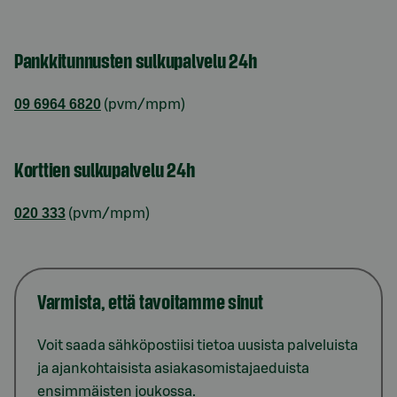
Pankkitunnusten sulkupalvelu 24h
09 6964 6820
(pvm/mpm)
Korttien sulkupalvelu 24h
020 333
(pvm/mpm)
Varmista, että tavoitamme sinut
Voit saada sähköpostiisi tietoa uusista palveluista
ja ajankohtaisista asiakasomistajaeduista
ensimmäisten joukossa.