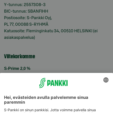
Y-tunnus: 2557308-3
BIC-tunnus: SBANFIHH
Postiosoite: S-Pankki Oyj,
PL 77, 00088 S-RYHMÄ
Katuosoite: Fleminginkatu 34, 00510 HELSINKI (ei
asiakaspalvelua)
Viitekorkomme
S-Prime 2,0 %