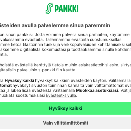
toiminnasta ja palaa Laine-Tolosen aloituksen
tumisesta ja arvokkaasta työstä S-Pankin hyväksi”,
öt
htaja, +358 50 566 5032,
jari.annala@sok.fi
isijasta S-Bank