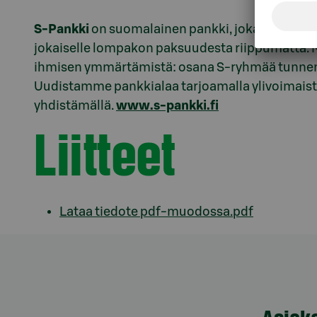
S-Pankki
on suomalainen pankki, joka haluaa
jokaiselle lompakon paksuudesta riippumatta. M
ihmisen ymmärtämistä: osana S-ryhmää tunnem
Uudistamme pankkialaa tarjoamalla ylivoimaista
yhdistämällä.
www.s-pankki.fi
Liitteet
Lataa tiedote pdf-muodossa.pdf