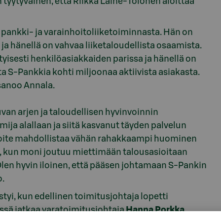
n tyytyväinen, että Riikka Laine-Tolonen aloittaa
a pankki- ja varainhoitoliiketoiminnasta. Hän on
ja hänellä on vahvaa liiketaloudellista osaamista.
yisesti henkilöasiakkaiden parissa ja hänellä on
ta S-Pankkia kohti miljoonaa aktiivista asiakasta.
 sanoo Annala.
van arjen ja taloudellisen hyvinvoinnin
ija alallaan ja siitä kasvanut täyden palvelun
voite mahdollistaa vähän rahakkaampi huominen
yt, kun moni joutuu miettimään talousasioitaan
len hyvin iloinen, että pääsen johtamaan S-Pankin
o.
yi, kun edellinen toimitusjohtaja lopetti
ssä jatkaa varatoimitusjohtaja
Hanna Porkka
.