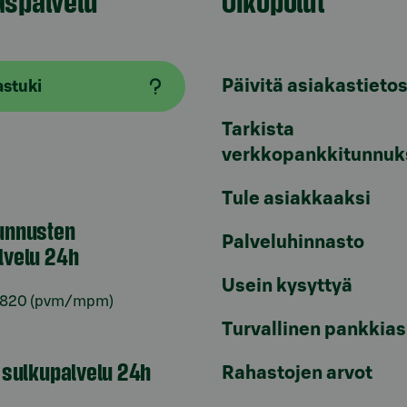
aspalvelu
Oikopolut
Päivitä asiakastietos
astuki
Tarkista
verkkopankkitunnuk
Tule asiakkaaksi
unnusten
Palveluhinnasto
lvelu 24h
Usein kysyttyä
6820
(pvm/mpm)
Turvallinen pankkias
n sulkupalvelu 24h
Rahastojen arvot