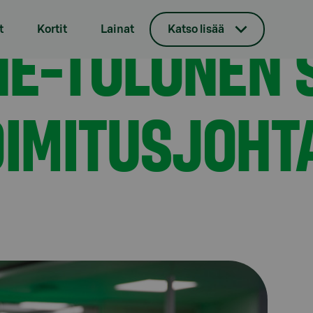
in uudeksi toimitusjohtajaksi
INE-TOLONEN 
t
Kortit
Lainat
Katso lisää
OIMITUSJOHT