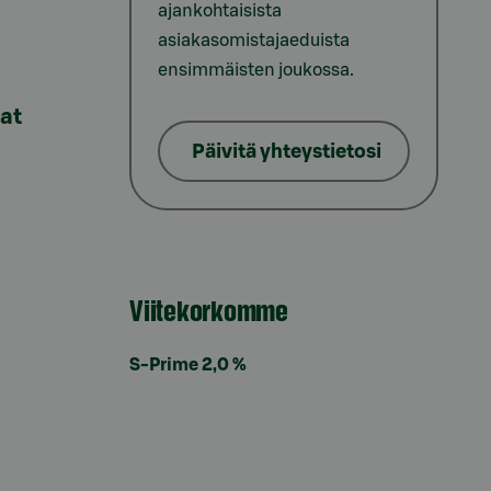
ajankohtaisista
asiakasomistajaeduista
ensimmäisten joukossa.
lat
Päivitä yhteystietosi
Viitekorkomme
S-Prime 2,0 %