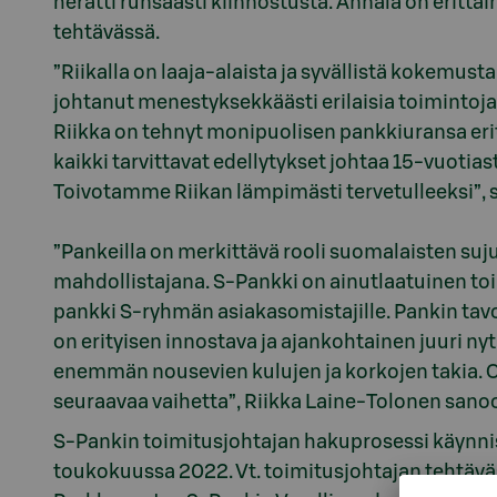
herätti runsaasti kiinnostusta. Annala on erittäi
tehtävässä.
”Riikalla on laaja-alaista ja syvällistä kokemust
johtanut menestyksekkäästi erilaisia toimintoja 
Riikka on tehnyt monipuolisen pankkiuransa erit
kaikki tarvittavat edellytykset johtaa 15-vuotias
Toivotamme Riikan lämpimästi tervetulleeksi”,
”Pankeilla on merkittävä rooli suomalaisten suju
mahdollistajana. S-Pankki on ainutlaatuinen toim
pankki S-ryhmän asiakasomistajille. Pankin ta
on erityisen innostava ja ajankohtainen juuri n
enemmän nousevien kulujen ja korkojen takia. O
seuraavaa vaihetta”, Riikka Laine-Tolonen sano
S-Pankin toimitusjohtajan hakuprosessi käynnist
toukokuussa 2022. Vt. toimitusjohtajan tehtävä