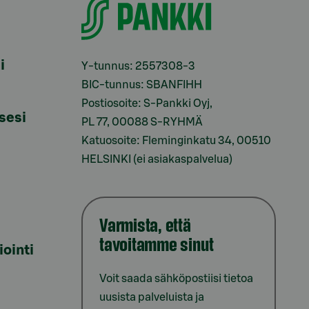
i
Y-tunnus: 2557308-3
BIC-tunnus: SBANFIHH
Postiosoite: S-Pankki Oyj,
sesi
PL 77, 00088 S-RYHMÄ
Katuosoite: Fleminginkatu 34, 00510
HELSINKI (ei asiakaspalvelua)
Varmista, että
tavoitamme sinut
iointi
Voit saada sähköpostiisi tietoa
uusista palveluista ja