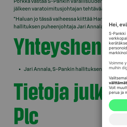
Porkka vastaa S-Pankin Varallisuudenhoitoliike
jälkeen varatoimitusjohtajan tehtävään.
”Haluan jo tässä vaiheessa kiittää Hannaa sitou
hallituksen puheenjohtaja Jari Annala sanoo.
Yhteyshenkil
Jari Annala, S-Pankin hallituksen puheenjo
Tietoja julka
Plc