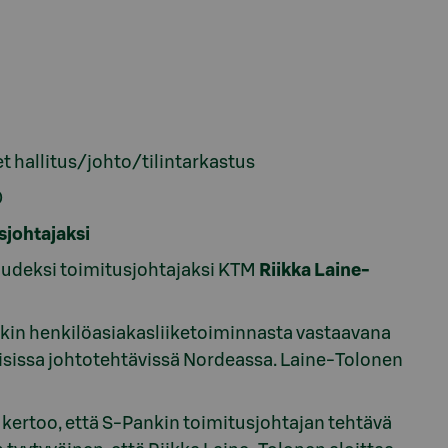
t hallitus/johto/tilintarkastus
0
sjohtajaksi
 uudeksi toimitusjohtajaksi KTM
Riikka Laine-
kin henkilöasiakasliiketoiminnasta vastaavana
sissa johtotehtävissä Nordeassa. Laine-Tolonen
kertoo, että S-Pankin toimitusjohtajan tehtävä