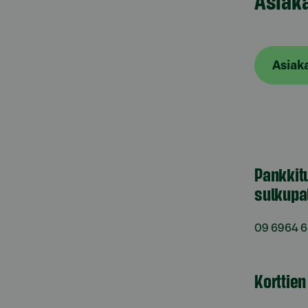
Asiak
Asiak
Pankkit
sulkupa
09 6964 
Korttie