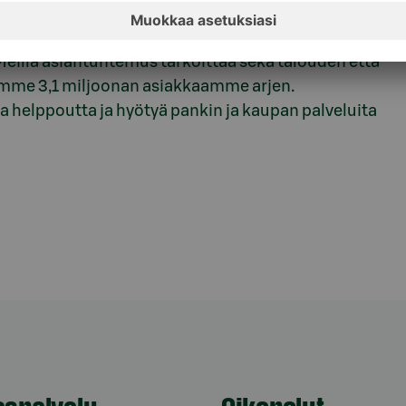
 mahdollistaa vähän rahakkaamman huomisen
eillä asiantuntemus tarkoittaa sekä talouden että
me 3,1 miljoonan asiakkaamme arjen.
 helppoutta ja hyötyä pankin ja kaupan palveluita