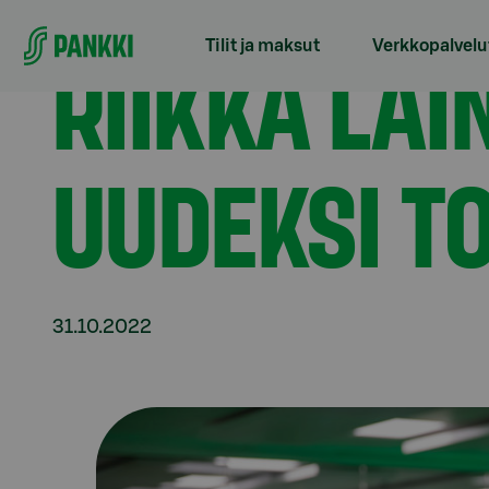
Siirry suoraan sisältöön
Etusivu
Tiedotteet
Riikka Laine-Tolonen S-Pank
RIIKKA LA
Tilit ja maksut
Verkkopalvelu
UUDEKSI T
31.10.2022