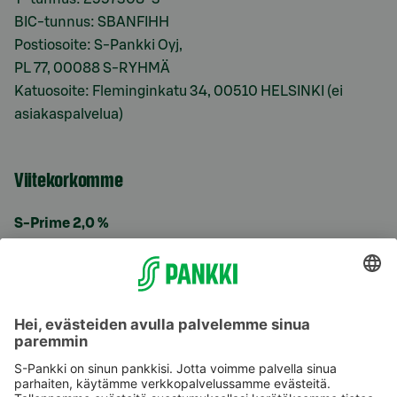
BIC-tunnus: SBANFIHH
Postiosoite: S-Pankki Oyj,
PL 77, 00088 S-RYHMÄ
Katuosoite: Fleminginkatu 34, 00510 HELSINKI (ei
asiakaspalvelua)
Viitekorkomme
S-Prime 2,0 %