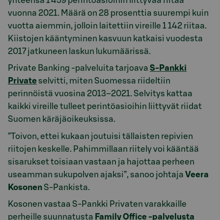
yhteensä 1 459 perintöasioihin liittyvää riitaa
vuonna 2021. Määrä on 28 prosenttia suurempi kuin
vuotta aiemmin, jolloin laitettiin vireille 1 142 riitaa.
Kiistojen kääntyminen kasvuun katkaisi vuodesta
2017 jatkuneen laskun lukumäärissä.
Private Banking -palveluita tarjoava
S-Pankki
Private
selvitti, miten Suomessa riideltiin
perinnöistä vuosina 2013–2021. Selvitys kattaa
kaikki vireille tulleet perintöasioihin liittyvät riidat
Suomen käräjäoikeuksissa.
”Toivon, ettei kukaan joutuisi tällaisten repivien
riitojen keskelle. Pahimmillaan riitely voi kääntää
sisarukset toisiaan vastaan ja hajottaa perheen
useamman sukupolven ajaksi”, sanoo johtaja
Veera
Kosonen
S-Pankista.
Kosonen vastaa S-Pankki Privaten varakkaille
perheille suunnatusta
Family Office -palvelusta