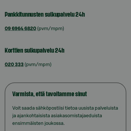
Pankkitunnusten sulkupalvelu 24h
09 6964 6820
(pvm/mpm)
Korttien sulkupalvelu 24h
020 333
(pvm/mpm)
Varmista, että tavoitamme sinut
Voit saada sähköpostiisi tietoa uusista palveluista
ja ajankohtaisista asiakasomistajaeduista
ensimmäisten joukossa.