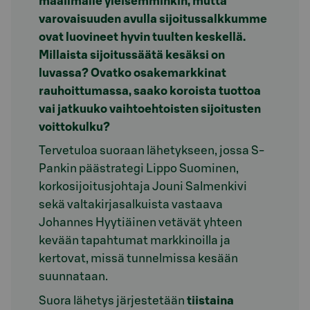
maailmalle yleisemminkin, mutta
varovaisuuden avulla sijoitussalkkumme
ovat luovineet hyvin tuulten keskellä.
Millaista sijoitussäätä kesäksi on
luvassa? Ovatko osakemarkkinat
rauhoittumassa, saako koroista tuottoa
vai jatkuuko vaihtoehtoisten sijoitusten
voittokulku?
Tervetuloa suoraan lähetykseen, jossa S-
Pankin päästrategi Lippo Suominen,
korkosijoitusjohtaja Jouni Salmenkivi
sekä valtakirjasalkuista vastaava
Johannes Hyytiäinen vetävät yhteen
kevään tapahtumat markkinoilla ja
kertovat, missä tunnelmissa kesään
suunnataan.
Suora lähetys järjestetään
tiistaina