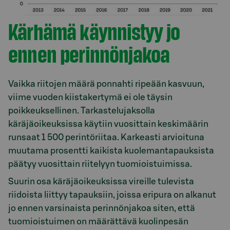
Kärhämä käynnistyy jo
ennen perinnönjakoa
Vaikka riitojen määrä ponnahti ripeään kasvuun,
viime vuoden kiistakertymä ei ole täysin
poikkeuksellinen. Tarkastelujaksolla
käräjäoikeuksissa käytiin vuosittain keskimäärin
runsaat 1 500 perintöriitaa. Karkeasti arvioituna
muutama prosentti kaikista kuolemantapauksista
päätyy vuosittain riitelyyn tuomioistuimissa.
Suurin osa käräjäoikeuksissa vireille tulevista
riidoista liittyy tapauksiin, joissa eripura on alkanut
jo ennen varsinaista perinnönjakoa siten, että
tuomioistuimen on määrättävä kuolinpesän