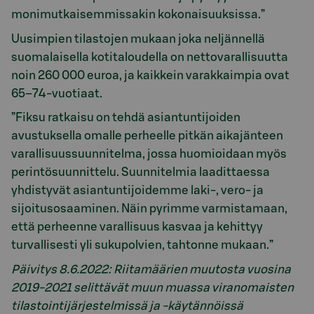
monimutkaisemmissakin kokonaisuuksissa.”
Uusimpien tilastojen mukaan joka neljännellä
suomalaisella kotitaloudella on nettovarallisuutta
noin 260 000 euroa, ja kaikkein varakkaimpia ovat
65–74-vuotiaat.
”Fiksu ratkaisu on tehdä asiantuntijoiden
avustuksella omalle perheelle pitkän aikajänteen
varallisuussuunnitelma, jossa huomioidaan myös
perintösuunnittelu. Suunnitelmia laadittaessa
yhdistyvät asiantuntijoidemme laki-, vero- ja
sijoitusosaaminen. Näin pyrimme varmistamaan,
että perheenne varallisuus kasvaa ja kehittyy
turvallisesti yli sukupolvien, tahtonne mukaan.”
Päivitys 8.6.2022: Riitamäärien muutosta vuosina
2019-
2021 selittävät muun muassa viranomaisten
tilastointijärjestelmissä ja -käytännöissä