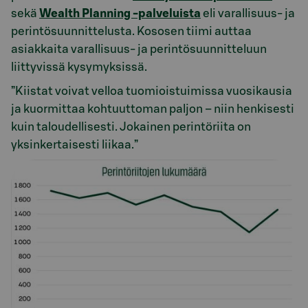
sekä
Wealth Planning -palveluista
eli varallisuus- ja
perintösuunnittelusta. Kososen tiimi auttaa
asiakkaita varallisuus- ja perintösuunnitteluun
liittyvissä kysymyksissä.
”Kiistat voivat velloa tuomioistuimissa vuosikausia
ja kuormittaa kohtuuttoman paljon – niin henkisesti
kuin taloudellisesti. Jokainen perintöriita on
yksinkertaisesti liikaa.”