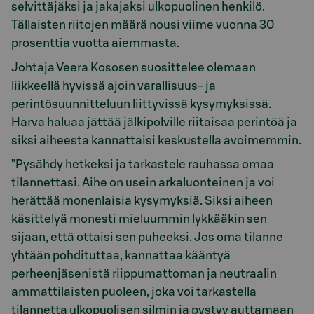
selvittäjäksi ja jakajaksi ulkopuolinen henkilö.
Tällaisten riitojen määrä nousi viime vuonna 30
prosenttia vuotta aiemmasta.
Johtaja Veera Kososen suosittelee olemaan
liikkeellä hyvissä ajoin varallisuus- ja
perintösuunnitteluun liittyvissä kysymyksissä.
Harva haluaa jättää jälkipolville riitaisaa perintöä ja
siksi aiheesta kannattaisi keskustella avoimemmin.
”Pysähdy hetkeksi ja tarkastele rauhassa omaa
tilannettasi. Aihe on usein arkaluonteinen ja voi
herättää monenlaisia kysymyksiä. Siksi aiheen
käsittelyä monesti mieluummin lykkääkin sen
sijaan, että ottaisi sen puheeksi. Jos oma tilanne
yhtään pohdituttaa, kannattaa kääntyä
perheenjäsenistä riippumattoman ja neutraalin
ammattilaisten puoleen, joka voi tarkastella
tilannetta ulkopuolisen silmin ja pystyy auttamaan