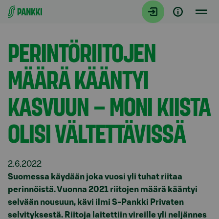
Siirry suoraan sisältöön
Tiedotteet
PERINTÖRIITOJEN
MÄÄRÄ KÄÄNTYI
KASVUUN – MONI KIISTA
OLISI VÄLTETTÄVISSÄ
2.6.2022
Suomessa käydään joka vuosi yli tuhat riitaa
perinnöistä. Vuonna 2021 riitojen määrä kääntyi
selvään nousuun, kävi ilmi S-Pankki Privaten
selvityksestä. Riitoja laitettiin vireille yli neljännes