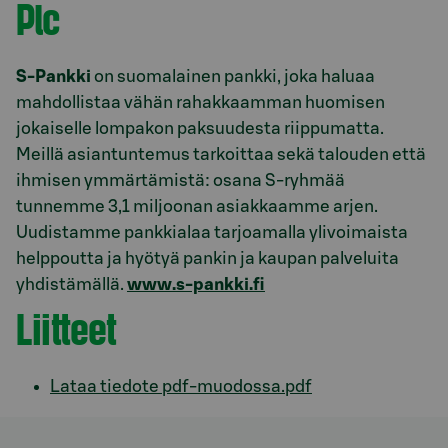
Plc
S-Pankki
on suomalainen pankki, joka haluaa
mahdollistaa vähän rahakkaamman huomisen
jokaiselle lompakon paksuudesta riippumatta.
Meillä asiantuntemus tarkoittaa sekä talouden että
ihmisen ymmärtämistä: osana S-ryhmää
tunnemme 3,1 miljoonan asiakkaamme arjen.
Uudistamme pankkialaa tarjoamalla ylivoimaista
helppoutta ja hyötyä pankin ja kaupan palveluita
yhdistämällä.
www.s-pankki.fi
Liitteet
Lataa tiedote pdf-muodossa.pdf