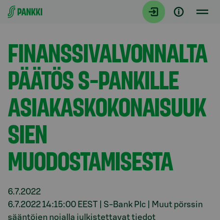
Siirry suoraan sisältöön
Tiedotteet
FINANSSIVALVONNALTA
PÄÄTÖS S-PANKILLE
ASIAKASKOKONAISUUK
SIEN
MUODOSTAMISESTA
6.7.2022
6.7.2022 14:15:00 EEST | S-Bank Plc | Muut pörssin
sääntöjen nojalla julkistettavat tiedot