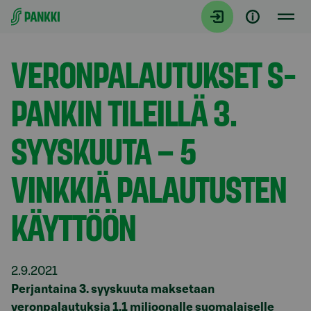
Siirry suoraan sisältöön
Tiedotteet
VERONPALAUTUKSET S-
PANKIN TILEILLÄ 3.
SYYSKUUTA – 5
VINKKIÄ PALAUTUSTEN
KÄYTTÖÖN
2.9.2021
Perjantaina 3. syyskuuta maksetaan
veronpalautuksia 1,1 miljoonalle suomalaiselle