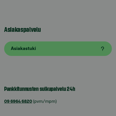
Asiakaspalvelu
Asiakastuki
Pankkitunnusten sulkupalvelu 24h
09 6964 6820
(pvm/mpm)