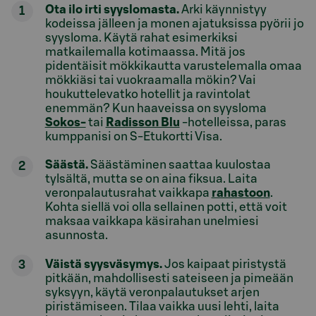
Ota ilo irti syyslomasta.
Arki käynnistyy
kodeissa jälleen ja monen ajatuksissa pyörii jo
syysloma. Käytä rahat esimerkiksi
matkailemalla kotimaassa. Mitä jos
pidentäisit mökkikautta varustelemalla omaa
mökkiäsi tai vuokraamalla mökin? Vai
houkuttelevatko hotellit ja ravintolat
enemmän? Kun haaveissa on syysloma
Sokos-
tai
Radisson Blu
-hotelleissa, paras
kumppanisi on S-Etukortti Visa.
Säästä.
Säästäminen saattaa kuulostaa
tylsältä, mutta se on aina fiksua. Laita
veronpalautusrahat vaikkapa
rahastoon
.
Kohta siellä voi olla sellainen potti, että voit
maksaa vaikkapa käsirahan unelmiesi
asunnosta.
Väistä syysväsymys.
Jos kaipaat piristystä
pitkään, mahdollisesti sateiseen ja pimeään
syksyyn, käytä veronpalautukset arjen
piristämiseen. Tilaa vaikka uusi lehti, laita