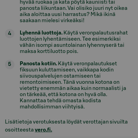
hyvää ruokaa ja kata pöytä kauniisti tai
panosta liikuntaan. Vai olisiko juuri nyt oikea
aika aloittaa uusi harrastus? Mikä ikinä
saakaan mielesi virkeäksi!
Lyhennä luottoja.
Käytä veronpalautusrahat
luottojen lyhentämiseen. Tee esimerkiksi
vähän isompi asuntolainan lyhennyserä tai
maksa korttiluotto pois.
Panosta kotiin.
Käytä veronpalautukset
fiksuun kuluttamiseen, vaikkapa kodin
siivouspalvelujen ostamiseen tai
remontoimiseen. Tänä vuonna kotona on
vietetty enemmän aikaa kuin normaalisti ja
on tärkeää, että kotona on hyvä olla.
Kannattaa tehdä omasta kodista
mahdollisimman viihtyisä.
Lisätietoja verotuksesta löydät verottajan sivuilta
osoitteesta
vero.fi
.