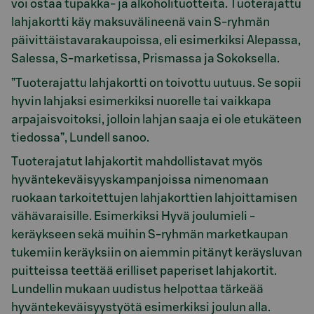
voi ostaa tupakka- ja alkoholituotteita. Tuoterajattu
lahjakortti käy maksuvälineenä vain S-ryhmän
päivittäistavarakaupoissa, eli esimerkiksi Alepassa,
Salessa, S-marketissa, Prismassa ja Sokoksella.
”Tuoterajattu lahjakortti on toivottu uutuus. Se sopii
hyvin lahjaksi esimerkiksi nuorelle tai vaikkapa
arpajaisvoitoksi, jolloin lahjan saaja ei ole etukäteen
tiedossa”, Lundell sanoo.
Tuoterajatut lahjakortit mahdollistavat myös
hyväntekeväisyyskampanjoissa nimenomaan
ruokaan tarkoitettujen lahjakorttien lahjoittamisen
vähävaraisille. Esimerkiksi Hyvä joulumieli -
keräykseen sekä muihin S-ryhmän marketkaupan
tukemiin keräyksiin on aiemmin pitänyt keräysluvan
puitteissa teettää erilliset paperiset lahjakortit.
Lundellin mukaan uudistus helpottaa tärkeää
hyväntekeväisyystyötä esimerkiksi joulun alla.