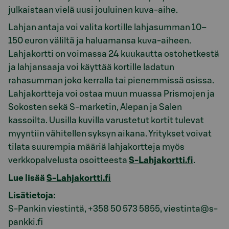
julkaistaan vielä uusi jouluinen kuva-aihe.
Lahjan antaja voi valita kortille lahjasumman 10–
150 euron väliltä ja haluamansa kuva-aiheen.
Lahjakortti on voimassa 24 kuukautta ostohetkestä
ja lahjansaaja voi käyttää kortille ladatun
rahasumman joko kerralla tai pienemmissä osissa.
Lahjakortteja voi ostaa muun muassa Prismojen ja
Sokosten sekä S-marketin, Alepan ja Salen
kassoilta. Uusilla kuvilla varustetut kortit tulevat
myyntiin vähitellen syksyn aikana. Yritykset voivat
tilata suurempia määriä lahjakortteja myös
verkkopalvelusta osoitteesta
S-Lahjakortti.fi
.
Lue lisää
S-Lahjakortti.fi
Lisätietoja:
S-Pankin viestintä, +358 50 573 5855, viestinta@s-
pankki.fi