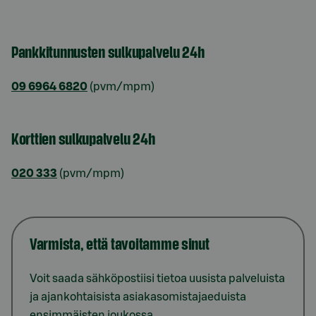
Pankkitunnusten sulkupalvelu 24h
09 6964 6820
(pvm/mpm)
Korttien sulkupalvelu 24h
020 333
(pvm/mpm)
Varmista, että tavoitamme sinut
Voit saada sähköpostiisi tietoa uusista palveluista
ja ajankohtaisista asiakasomistajaeduista
ensimmäisten joukossa.