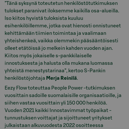
”Tänä syksynä toteutetun henkilöstötutkimuksen
tulokset paranivat iloksemme kaikilla osa-alueilla.
Iso kiitos hyvistä tuloksista kuuluu
esihenkilöillemme, jotka ovat hienosti onnistuneet
kehittämään tiimien toimintaa ja vaalimaan
yhteishenkeä, vaikka olemmekin pääsääntöisesti
olleet etätöissä jo melkein kahden vuoden ajan.
Kiitos myös jokaiselle s-pankkilaiselle
innostuksesta ja halusta olla mukana luomassa
yhteistä menestystarinaa”, kertoo S-Pankin
henkilöstöjohtaja
Merja Reinilä
.
Eezy Flow toteuttaa People Power -tutkimuksen
vuosittain sadoille suomalaisille organisaatioille, ja
siihen vastaa vuosittain yli 150 000 henkilöä.
Vuoden 2021 kaikki Innostavimmat työpaikat -
tunnustuksen voittajat ja sijoittuneet yritykset
julkaistaan alkuvuodesta 2022 osoitteessa