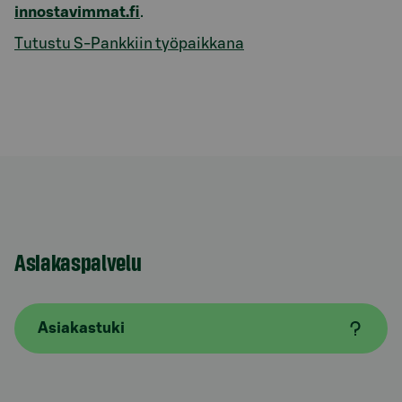
innostavimmat.fi
.
Tutustu S-Pankkiin työpaikkana
Asiakaspalvelu
Asiakastuki