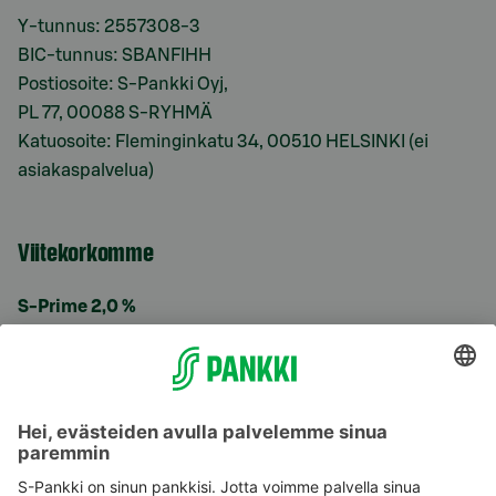
Y-tunnus: 2557308-3
BIC-tunnus: SBANFIHH
Postiosoite: S-Pankki Oyj,
PL 77, 00088 S-RYHMÄ
Katuosoite: Fleminginkatu 34, 00510 HELSINKI (ei
asiakaspalvelua)
Viitekorkomme
S-Prime 2,0 %