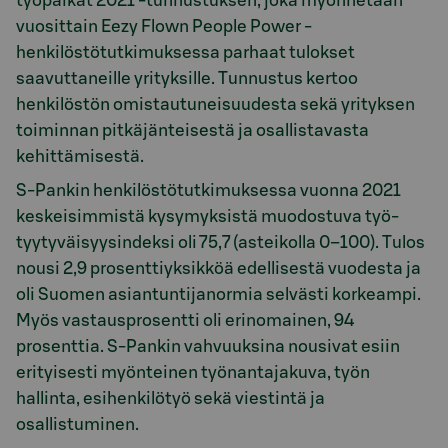
työpaikat 2021 -tunnustuksen, joka myönnetään
vuosittain Eezy Flown People Power -
henkilöstötutkimuksessa parhaat tulokset
saavuttaneille yrityksille. Tunnustus kertoo
henkilöstön omistautuneisuudesta sekä yrityksen
toiminnan pitkäjänteisestä ja osallistavasta
kehittämisestä.
S-Pankin henkilöstötutkimuksessa vuonna 2021
keskeisimmistä kysymyksistä muodostuva työ­
tyytyväisyysindeksi oli 75,7 (asteikolla 0–100). Tulos
nousi 2,9 prosenttiyksikköä edellisestä vuodesta ja
oli Suomen asiantuntijanormia selvästi korkeampi.
Myös vastausprosentti oli erinomainen, 94
prosenttia. S-Pankin vahvuuksina nousivat esiin
erityisesti myönteinen työnantajakuva, työn
hallinta, esihenkilötyö sekä viestintä ja
osallistuminen.