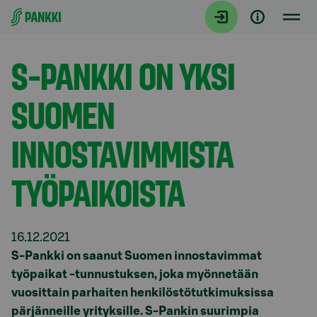
Siirry suoraan sisältöön
Tiedotteet
S-PANKKI ON YKSI
SUOMEN
INNOSTAVIMMISTA
TYÖPAIKOISTA
16.12.2021
S-Pankki on saanut Suomen innostavimmat
työpaikat -tunnustuksen, joka myönnetään
vuosittain parhaiten henkilöstötutkimuksissa
pärjänneille yrityksille. S-Pankin suurimpia