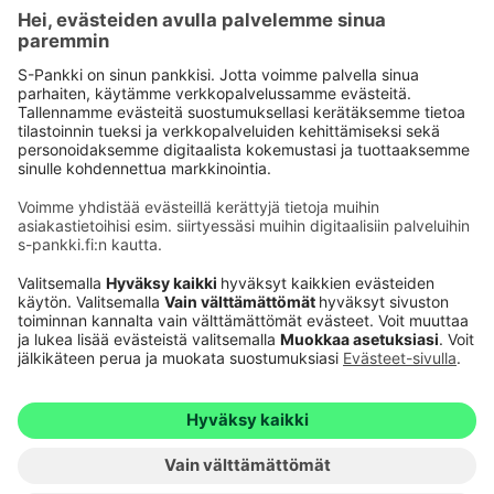
Käyttöehdot
Tietosuoja
Saavutettavuusseloste
Evästeet
Verkkopalvelujen käytön edellytykset
Ehdot ja muut asiakirjat
© S-Pankki
1