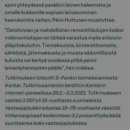
ajoin yhteydessä pankkiin lainan hakemista ja
omalle kukkarolle sopivan lainasumman
haarukointia varten, Päivi Huttunen muistuttaa.
”Ostohinnan ja mahdollisten remonttikulujen lisäksi
mökinomistajan on tärkeä varautua myös erilaisiin
ylläpitokuluihin. Tiemaksuista, kiinteistöverosta,
sähköstä, jätemaksusta ja muista säännöllisistä
kuluista voi kertyä vuodessa pitkä penni
lainanlyhennysten päälle”, hän vinkkaa.
Tutkimuksen toteutti S-Pankin toimeksiannosta
Kantar. Tutkimusaineisto kerättiin Kantarin
internet-paneelissa 26.2.–3.3.2021. Tutkimukseen
vastasi 1 007 yli 15-vuotiasta suomalaista.
Vastaajajoukko edustaa 15–79-vuotiasta väestöä.
Virhemarginaali korkeintaan 3,1 prosenttiyksikköä
suuntaansa koko vastaajajoukossa.