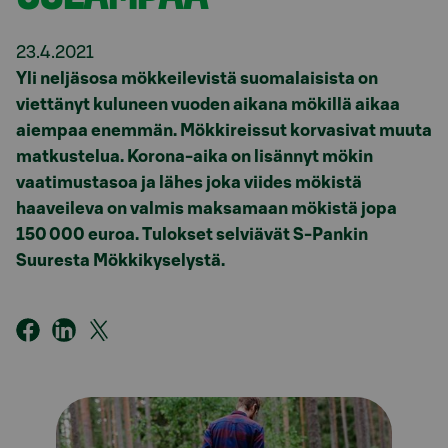
23.4.2021
Yli neljäsosa mökkeilevistä suomalaisista on
viettänyt kuluneen vuoden aikana mökillä aikaa
aiempaa enemmän. Mökkireissut korvasivat muuta
matkustelua. Korona-aika on lisännyt mökin
vaatimustasoa ja lähes joka viides mökistä
haaveileva on valmis maksamaan mökistä jopa
150 000 euroa. Tulokset selviävät S-Pankin
Suuresta Mökkikyselystä.