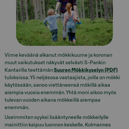
Viime keväänä alkanut mökkikuume ja koronan
muut vaikutukset näkyvät selvästi S-Pankin
Kantarilla teettämän
Suuren Mökkikyselyn (PDF)
tuloksissa. Yli neljäsosa vastaajista, joilla on mökki
käytössään, sanoo viettäneensä mökillä aikaa
aiempia vuosia enemmän. Yhtä moni aikoo myös
tulevan vuoden aikana mökkeillä aiempaa
enemmän.
Useimmiten syyksi lisääntyneelle mökkeilylle
mainittiin kaipuu luonnon keskelle. Kolmannes