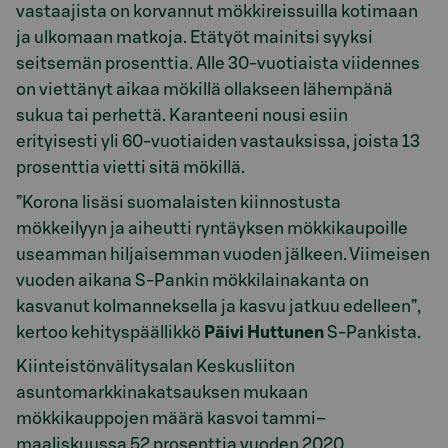
vastaajista on korvannut mökkireissuilla kotimaan
ja ulkomaan matkoja. Etätyöt mainitsi syyksi
seitsemän prosenttia. Alle 30-vuotiaista viidennes
on viettänyt aikaa mökillä ollakseen lähempänä
sukua tai perhettä. Karanteeni nousi esiin
erityisesti yli 60-vuotiaiden vastauksissa, joista 13
prosenttia vietti sitä mökillä.
”Korona lisäsi suomalaisten kiinnostusta
mökkeilyyn ja aiheutti ryntäyksen mökkikaupoille
useamman hiljaisemman vuoden jälkeen. Viimeisen
vuoden aikana S-Pankin mökkilainakanta on
kasvanut kolmanneksella ja kasvu jatkuu edelleen”,
kertoo kehityspäällikkö
Päivi Huttunen
S-Pankista.
Kiinteistönvälitysalan Keskusliiton
asuntomarkkinakatsauksen mukaan
mökkikauppojen määrä kasvoi tammi–
maaliskuussa 52 prosenttia vuoden 2020