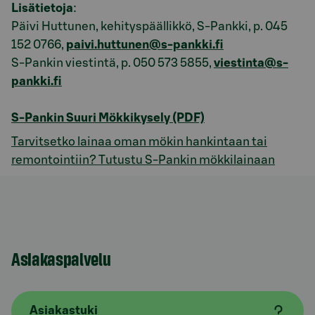
Lisätietoja
:
Päivi Huttunen, kehityspäällikkö, S-Pankki, p. 045
152 0766,
paivi.huttunen@s-pankki.fi
S-Pankin viestintä, p. 050 573 5855,
viestinta@s-
pankki.fi
S-Pankin Suuri Mökkikysely (PDF)
Tarvitsetko lainaa oman mökin hankintaan tai
remontointiin? Tutustu S-Pankin mökkilainaan
Asiakaspalvelu
Asiakastuki