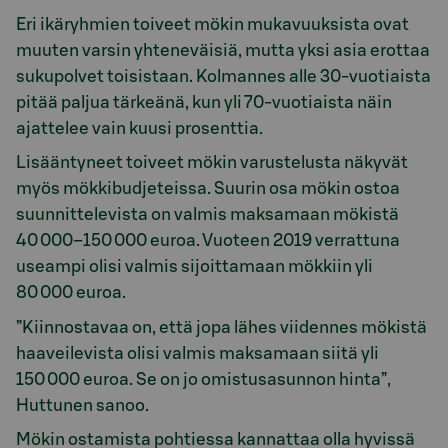
Eri ikäryhmien toiveet mökin mukavuuksista ovat
muuten varsin yhteneväisiä, mutta yksi asia erottaa
sukupolvet toisistaan. Kolmannes alle 30-vuotiaista
pitää paljua tärkeänä, kun yli 70-vuotiaista näin
ajattelee vain kuusi prosenttia.
Lisääntyneet toiveet mökin varustelusta näkyvät
myös mökkibudjeteissa. Suurin osa mökin ostoa
suunnittelevista on valmis maksamaan mökistä
40 000–150 000 euroa. Vuoteen 2019 verrattuna
useampi olisi valmis sijoittamaan mökkiin yli
80 000 euroa.
”Kiinnostavaa on, että jopa lähes viidennes mökistä
haaveilevista olisi valmis maksamaan siitä yli
150 000 euroa. Se on jo omistusasunnon hinta”,
Huttunen sanoo.
Mökin ostamista pohtiessa kannattaa olla hyvissä