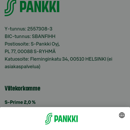
Y-tunnus: 2557308-3
BIC-tunnus: SBANFIHH
Postiosoite: S-Pankki Oyj,
PL 77, 00088 S-RYHMÄ
Katuosoite: Fleminginkatu 34, 00510 HELSINKI (ei
asiakaspalvelua)
Viitekorkomme
S-Prime 2,0 %