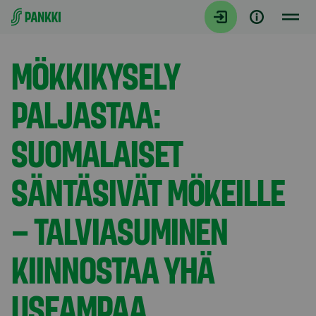
Siirry suoraan sisältöön
Tiedotteet
MÖKKIKYSELY
PALJASTAA:
SUOMALAISET
SÄNTÄSIVÄT MÖKEILLE
– TALVIASUMINEN
KIINNOSTAA YHÄ
USEAMPAA