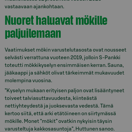
vastaavaan ajankohtaan.
Nuoret haluavat mökille
paljuilemaan
Vaatimukset mökin varustelutasosta ovat nousseet
selvästi verrattuna vuoteen 2019, jolloin S-Pankki
toteutti mökkikyselyn ensimmäisen kerran. Sauna,
jääkaappi ja sähköt olivat tärkeimmät mukavuudet
molempina vuosina.
”Kyselyn mukaan erityisen paljon ovat lisääntyneet
toiveet talviasuttavuudesta, kiinteästä
nettiyhteydestä ja juoksevasta vedestä. Tämä
kertoo siitä, että arki etätöineen on siirtymässä
mökille. Monet ”mökit” ovatkin nykyisin täysin
varusteltuja kakkosasuntoja”, Huttunen sanoo.