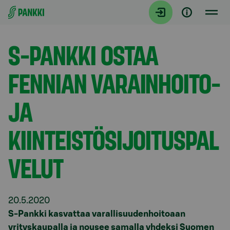
Siirry suoraan sisältöön
Tiedotteet
S-PANKKI OSTAA
FENNIAN VARAINHOITO-
JA
KIINTEISTÖSIJOITUSPAL
VELUT
20.5.2020
S-Pankki kasvattaa varallisuudenhoitoaan
yrityskaupalla ja nousee samalla yhdeksi Suomen