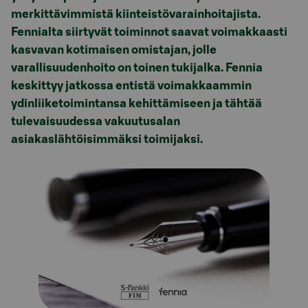
merkittävimmistä kiinteistövarainhoitajista.
Fennialta siirtyvät toiminnot saavat voimakkaasti
kasvavan kotimaisen omistajan, jolle
varallisuudenhoito on toinen tukijalka. Fennia
keskittyy jatkossa entistä voimakkaammin
ydinliiketoimintansa kehittämiseen ja tähtää
tulevaisuudessa vakuutusalan
asiakaslähtöisimmäksi toimijaksi.