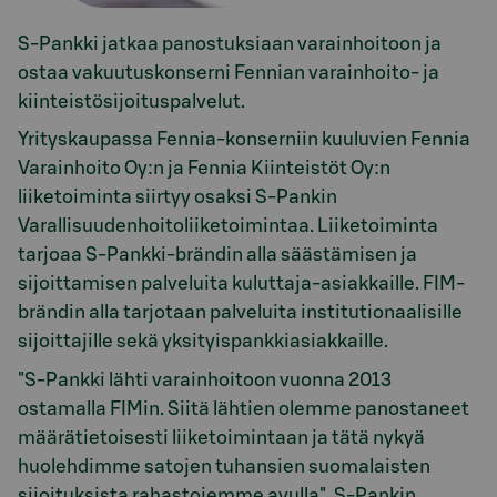
S-Pankki jatkaa panostuksiaan varainhoitoon ja
ostaa vakuutuskonserni Fennian varainhoito- ja
kiinteistösijoituspalvelut.
Yrityskaupassa Fennia-konserniin kuuluvien Fennia
Varainhoito Oy:n ja Fennia Kiinteistöt Oy:n
liiketoiminta siirtyy osaksi S-Pankin
Varallisuudenhoitoliiketoimintaa. Liiketoiminta
tarjoaa S-Pankki-brändin alla säästämisen ja
sijoittamisen palveluita kuluttaja-asiakkaille. FIM-
brändin alla tarjotaan palveluita institutionaalisille
sijoittajille sekä yksityispankkiasiakkaille.
"S-Pankki lähti varainhoitoon vuonna 2013
ostamalla FIMin. Siitä lähtien olemme panostaneet
määrätietoisesti liiketoimintaan ja tätä nykyä
huolehdimme satojen tuhansien suomalaisten
sijoituksista rahastojemme avulla", S-Pankin