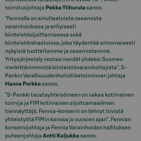
toimitusjohtaja
Pekka Ylihurula
sanoo.
"Fennialla on ainutlaatuista osaamista
varainhoidossa ja erityisesti
kiinteistösijoittamisessa sekä
kiinteistörahastoissa, joka täydentää erinomaisesti
nykyisiä tuotteitamme ja osaamistamme.
Yritysjärjestely nostaa meidät yhdeksi Suomen
merkittävimmistä kiinteistövarainhoitajista", S-
Pankin Varallisuudenhoitoliiketoiminnan johtaja
Hanna Porkka
sanoo.
"S-Pankki taustayhteisöineen on vakaa kotimainen
toimija ja FIM kotimaisen sijoitusmaailman
tiennäyttäjä. Fennia-konserni on tehnyt tiivistä
yhteistyötä FIMin kanssa jo vuosien ajan", Fennian
konsernijohtaja ja Fennia Varainhoidon hallituksen
puheenjohtaja
Antti Kuljukka
sanoo.