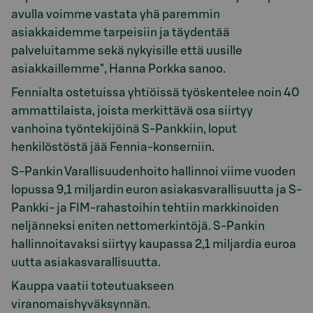
avulla voimme vastata yhä paremmin
asiakkaidemme tarpeisiin ja täydentää
palveluitamme sekä nykyisille että uusille
asiakkaillemme", Hanna Porkka sanoo.
Fennialta ostetuissa yhtiöissä työskentelee noin 40
ammattilaista, joista merkittävä osa siirtyy
vanhoina työntekijöinä S-Pankkiin, loput
henkilöstöstä jää Fennia-konserniin.
S-Pankin Varallisuudenhoito hallinnoi viime vuoden
lopussa 9,1 miljardin euron asiakasvarallisuutta ja S-
Pankki- ja FIM-rahastoihin tehtiin markkinoiden
neljänneksi eniten nettomerkintöjä. S-Pankin
hallinnoitavaksi siirtyy kaupassa 2,1 miljardia euroa
uutta asiakasvarallisuutta.
Kauppa vaatii toteutuakseen
viranomaishyväksynnän.