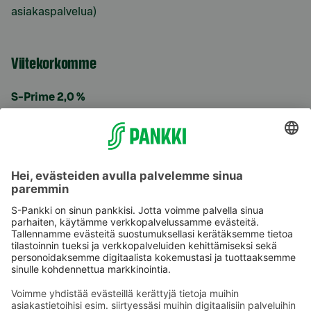
asiakaspalvelua)
Viitekorkomme
S-Prime 2,0 %
Käyttöehdot
Tietosuoja