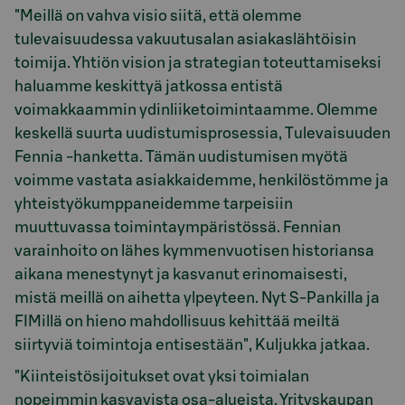
"Meillä on vahva visio siitä, että olemme
tulevaisuudessa vakuutusalan asiakaslähtöisin
toimija. Yhtiön vision ja strategian toteuttamiseksi
haluamme keskittyä jatkossa entistä
voimakkaammin ydinliiketoimintaamme. Olemme
keskellä suurta uudistumisprosessia, Tulevaisuuden
Fennia -hanketta. Tämän uudistumisen myötä
voimme vastata asiakkaidemme, henkilöstömme ja
yhteistyökumppaneidemme tarpeisiin
muuttuvassa toimintaympäristössä. Fennian
varainhoito on lähes kymmenvuotisen historiansa
aikana menestynyt ja kasvanut erinomaisesti,
mistä meillä on aihetta ylpeyteen. Nyt S-Pankilla ja
FIMillä on hieno mahdollisuus kehittää meiltä
siirtyviä toimintoja entisestään", Kuljukka jatkaa.
"Kiinteistösijoitukset ovat yksi toimialan
nopeimmin kasvavista osa-alueista. Yrityskaupan