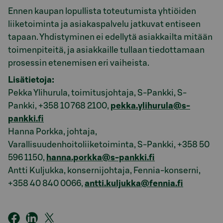
Ennen kaupan lopullista toteutumista yhtiöiden
liiketoiminta ja asiakaspalvelu jatkuvat entiseen
tapaan. Yhdistyminen ei edellytä asiakkailta mitään
toimenpiteitä, ja asiakkaille tullaan tiedottamaan
prosessin etenemisen eri vaiheista.
Lisätietoja:
Pekka Ylihurula, toimitusjohtaja, S-Pankki, S-
Pankki, +358 10 768 2100,
pekka.ylihurula@s-
pankki.fi
Hanna Porkka, johtaja,
Varallisuudenhoitoliiketoiminta, S-Pankki, +358 50
596 1150,
hanna.porkka@s-pankki.fi
Antti Kuljukka, konsernijohtaja, Fennia-konserni,
+358 40 840 0066,
antti.kuljukka@fennia.fi