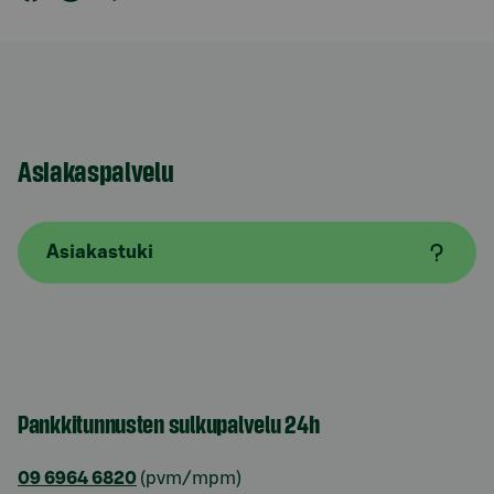
Asiakaspalvelu
Asiakastuki
Pankkitunnusten sulkupalvelu 24h
09 6964 6820
(pvm/mpm)