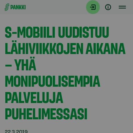
Siirry suoraan sisältöön
Tiedotteet
S-MOBIILI UUDISTUU
LÄHIVIIKKOJEN AIKANA
– YHÄ
MONIPUOLISEMPIA
PALVELUJA
PUHELIMESSASI
22.3.2019