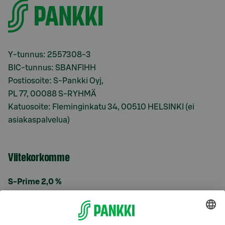
Y-tunnus: 2557308-3
BIC-tunnus: SBANFIHH
Postiosoite: S-Pankki Oyj,
PL 77, 00088 S-RYHMÄ
Katuosoite: Fleminginkatu 34, 00510 HELSINKI (ei
asiakaspalvelua)
Viitekorkomme
S-Prime 2,0 %