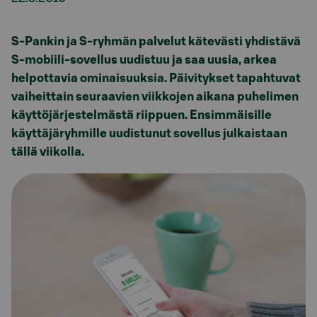
S-Pankin ja S-ryhmän palvelut kätevästi yhdistävä
S-mobiili-sovellus uudistuu ja saa uusia, arkea
helpottavia ominaisuuksia. Päivitykset tapahtuvat
vaiheittain seuraavien viikkojen aikana puhelimen
käyttöjärjestelmästä riippuen. Ensimmäisille
käyttäjäryhmille uudistunut sovellus julkaistaan
tällä viikolla.