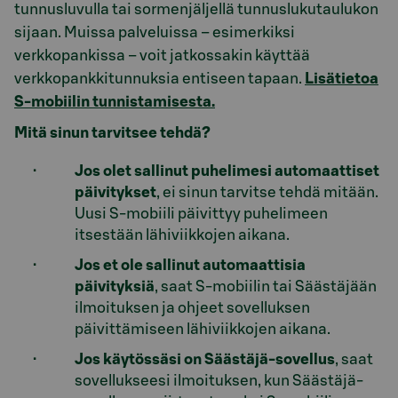
tunnusluvulla tai sormenjäljellä tunnuslukutaulukon
sijaan. Muissa palveluissa – esimerkiksi
verkkopankissa – voit jatkossakin käyttää
verkkopankkitunnuksia entiseen tapaan.
Lisätietoa
S-mobiilin tunnistamisesta.
Mitä sinun tarvitsee tehdä?
Jos olet sallinut puhelimesi automaattiset
päivitykset
, ei sinun tarvitse tehdä mitään.
Uusi S-mobiili päivittyy puhelimeen
itsestään lähiviikkojen aikana.
Jos et ole sallinut automaattisia
päivityksiä
, saat S-mobiilin tai Säästäjään
ilmoituksen ja ohjeet sovelluksen
päivittämiseen lähiviikkojen aikana.
Jos käytössäsi on Säästäjä-sovellus
, saat
sovellukseesi ilmoituksen, kun Säästäjä-