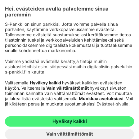
Käyttöehdot
Tietosuoja
Saavutettavuusseloste
Evästeet
Verkkopalvelujen käytön edellytykset
Ehdot ja muut asiakirjat
© S-Pankki