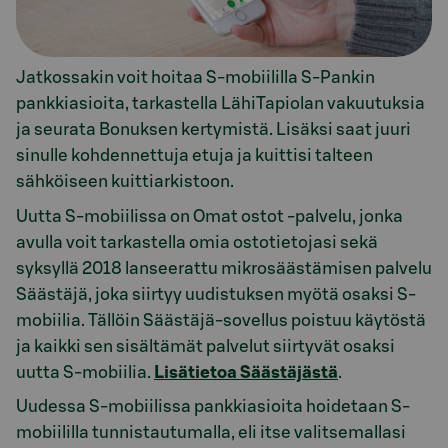
Jatkossakin voit hoitaa S-mobiililla S-Pankin
pankkiasioita, tarkastella LähiTapiolan vakuutuksia
ja seurata Bonuksen kertymistä. Lisäksi saat juuri
sinulle kohdennettuja etuja ja kuittisi talteen
sähköiseen kuittiarkistoon.
Uutta S-mobiilissa on Omat ostot -palvelu, jonka
avulla voit tarkastella omia ostotietojasi sekä
syksyllä 2018 lanseerattu mikrosäästämisen palvelu
Säästäjä, joka siirtyy uudistuksen myötä osaksi S-
mobiilia. Tällöin Säästäjä-sovellus poistuu käytöstä
ja kaikki sen sisältämät palvelut siirtyvät osaksi
uutta S-mobiilia.
Lisätietoa Säästäjästä
.
Uudessa S-mobiilissa pankkiasioita hoidetaan S-
mobiililla tunnistautumalla, eli itse valitsemallasi