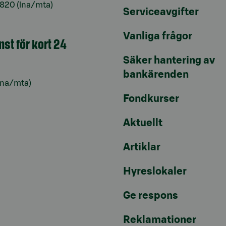
6820
(lna/mta)
Serviceavgifter
Vanliga frågor
nst för kort 24
Säker hantering av
bankärenden
lna/mta)
Fondkurser
Aktuellt
Artiklar
Hyreslokaler
Ge respons
Reklamationer