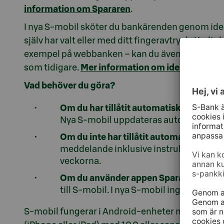
information om Spararen
.
I nya S-mobil sköter du bankärenden genom ide
själv har valt eller med ditt fingeravtryck. Kodtab
exempel på webbanken – kan du även i fortsät
som tidigare.
Mer information om identifiering
Vad behöver du göra?
Om du har tillåtit automatiska uppdater
Nya S-mobil uppdateras automatiskt i 
Om du inte har tillåtit automatiska upp
meddelande inklusive instruktioner o
veckorna.
Om du använder appen Spararen
får du
till S-mobil. I nya S-mobil ingår alla tj
S-mobil fungerar i Android-enheter med operati