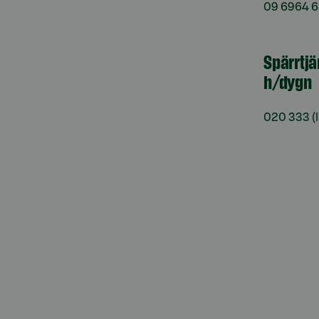
09 6964 
Spärrtjä
h/dygn
020 333
(