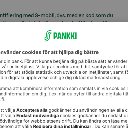
ntifiering med S-mobil, dvs. med en kod som du
ellen används inte längre. I andra tjänster – till
tningen använda webbankskoder på samma sätt
 med S-mobil
ingar i din telefon
behöver du inte göra någonting.
telefonen inom de närmaste veckorna.
dateringar
får du i S-mobil eller Spararen ett
m uppdatering av appen inom de närmaste
 ett meddelande i appen när Spararen har överförts
änster som finns i appen Spararen.
vsystemversion 4.4 eller senare och i iOS-enheter