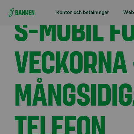
Gå direkt till innehållet
Förstasidan
Aktuellt
S-mobil förnyas de närmast
S-MOBIL F
Konton och betalningar
Webb
VECKORNA 
MÅNGSIDIGA
TELEFON