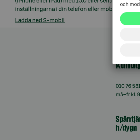
(iPhone eller iPad) med 10.0 eller senare. Du ka
inställningarna i din telefon eller mobila enhet.
Ladda ned S-mobil
Kundt
010 76 58
må–fr kl. 
Spärrtj
h/dygn