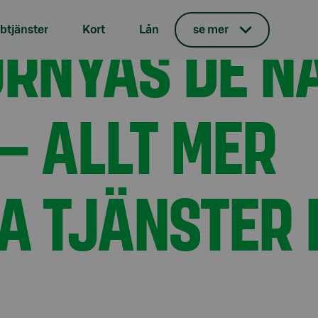
e veckorna – allt mer mångsidiga tjänster i din telefon
ÖRNYAS DE 
tjänster
Kort
Lån
se mer
– ALLT MER
 TJÄNSTER I