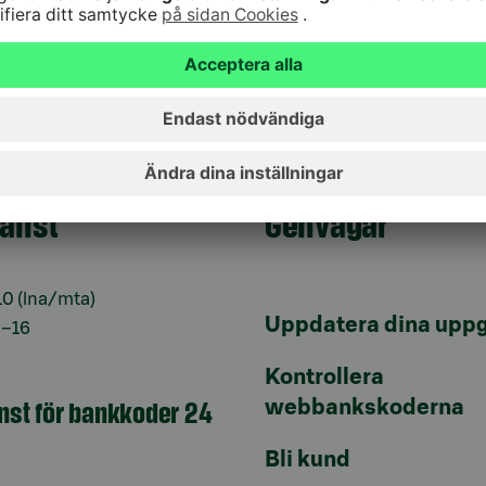
n kontrollera uppgifter om operativsystemet i
jänst
Genvägar
10
(lna/mta)
Uppdatera dina uppg
9–16
Kontrollera
änst för bankkoder 24
webbankskoderna
Bli kund