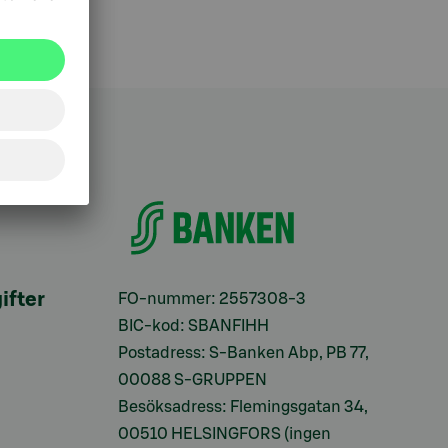
ifter
FO-nummer: 2557308-3
BIC-kod: SBANFIHH
Postadress: S-Banken Abp, PB 77,
00088 S-GRUPPEN
Besöksadress: Flemingsgatan 34,
00510 HELSINGFORS (ingen