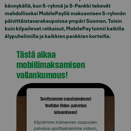
kännykällä, kun S-ryhmä ja S-Pankki tekevät
mahdolliseksi MobilePayllä maksamisen S-ryhmän
päivittäistavarakaupoissa ympäri Suomen. Toisin
kuin kilpailevat ratkaisut, MobilePay toimii kaikilla
älypuhelimilla ja kaikkien pankkien korteilla.
Tästä alkaa
mobiilimaksamisen
vallankumous!
Tarvitsemme suostumuksesi
YouTube Video-palvelun
lataamiseen!
Käytämme kolmannen osapuolen
palvelua upottaaksemme videon,