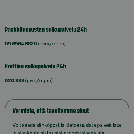
Pankkitunnusten sulkupalvelu 24h
09 6964 6820
(pvm/mpm)
Korttien sulkupalvelu 24h
020 333
(pvm/mpm)
Varmista, että tavoitamme sinut
Voit saada sähköpostiisi tietoa uusista palveluista
ja ajankohtaisista asiakasomistajaeduista