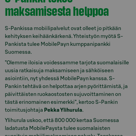
maksamisesta helppoa
S-Pankissa mobiilipalvelut ovat olleet jo pitkään
kehityksen keihäänkärkenä. Yhteistyön myötä S-
Pankista tulee MobilePayn kumppanipankki
Suomessa.
”Olemme iloisia voidessamme tarjota suomalaisille
uusia ratkaisuja maksamiseen ja sähköiseen
asiointiin, nyt yhdessä MobilePayn kanssa. S-
Pankin tehtävä on helpottaa arjen pyörittämistä, ja
päivittäisten ruokaostosten sujuvoittaminen on
tästä erinomainen esimerkki”, kertoo S-Pankin
toimitusjohtaja
Pekka Ylihurula
.
Ylihurula uskoo, että 800 000 kertaa Suomessa
ladatusta MobilePaysta tulee suomalaisten