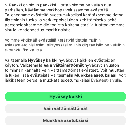
Käyttöehdot
Tietosuoja
Saavutettavuusseloste
Evästeet
Verkkopalvelujen käytön edellytykset
Ehdot ja muut asiakirjat
© S-Pankki
1