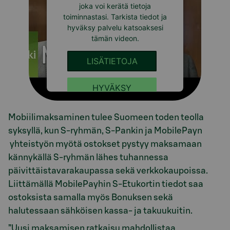
joka voi kerätä tietoja
toiminnastasi. Tarkista tiedot ja
hyväksy palvelu katsoaksesi
tämän videon.
LISÄTIETOJA
HYVÄKSY
Mobiilimaksaminen tulee Suomeen toden teolla
syksyllä, kun S-ryhmän, S-Pankin ja MobilePayn
yhteistyön myötä ostokset pystyy maksamaan
kännykällä S-ryhmän lähes tuhannessa
päivittäistavarakaupassa sekä verkkokaupoissa.
Liittämällä MobilePayhin S-Etukortin tiedot saa
ostoksista samalla myös Bonuksen sekä
halutessaan sähköisen kassa- ja takuukuitin.
”Uusi maksamisen ratkaisu mahdollistaa