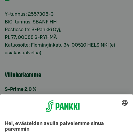
Y-tunnus: 2557308-3
BIC-tunnus: SBANFIHH
Postiosoite: S-Pankki Oyj,
PL 77, 00088 S-RYHMÄ
Katuosoite: Fleminginkatu 34, 00510 HELSINKI (ei
asiakaspalvelua)
Viitekorkomme
S-Prime 2,0 %