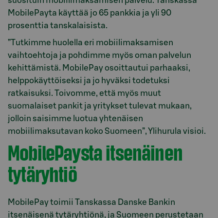
suosituin mobiilimaksamisen palvelu. Tanskassa
MobilePayta käyttää jo 65 pankkia ja yli 90
prosenttia tanskalaisista.
”Tutkimme huolella eri mobiilimaksamisen
vaihtoehtoja ja pohdimme myös oman palvelun
kehittämistä. MobilePay osoittautui parhaaksi,
helppokäyttöiseksi ja jo hyväksi todetuksi
ratkaisuksi. Toivomme, että myös muut
suomalaiset pankit ja yritykset tulevat mukaan,
jolloin saisimme luotua yhtenäisen
mobiilimaksutavan koko Suomeen”, Ylihurula visioi.
MobilePaysta itsenäinen
tytäryhtiö
MobilePay toimii Tanskassa Danske Bankin
itsenäisenä tytäryhtiönä, ja Suomeen perustetaan