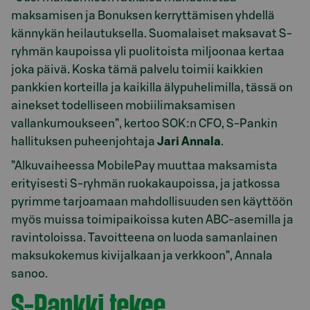
maksamisen ja Bonuksen kerryttämisen yhdellä
kännykän heilautuksella. Suomalaiset maksavat S-
ryhmän kaupoissa yli puolitoista miljoonaa kertaa
joka päivä. Koska tämä palvelu toimii kaikkien
pankkien korteilla ja kaikilla älypuhelimilla, tässä on
ainekset todelliseen mobiilimaksamisen
vallankumoukseen”, kertoo SOK:n CFO, S-Pankin
hallituksen puheenjohtaja
Jari Annala
.
”Alkuvaiheessa MobilePay muuttaa maksamista
erityisesti S-ryhmän ruokakaupoissa, ja jatkossa
pyrimme tarjoamaan mahdollisuuden sen käyttöön
myös muissa toimipaikoissa kuten ABC-asemilla ja
ravintoloissa. Tavoitteena on luoda samanlainen
maksukokemus kivijalkaan ja verkkoon”, Annala
sanoo.
S-Pankki tekee