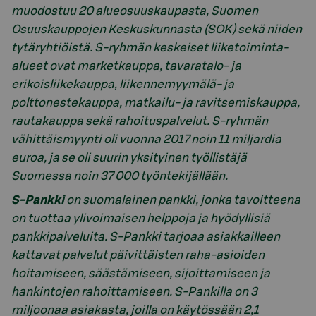
muodostuu 20 alueosuuskaupasta, Suomen
Osuuskauppojen Keskuskunnasta (SOK) sekä niiden
tytäryhtiöistä. S-ryhmän keskeiset liiketoiminta-
alueet ovat marketkauppa, tavaratalo- ja
erikoisliikekauppa, liikennemyymälä- ja
polttonestekauppa, matkailu- ja ravitsemiskauppa,
rautakauppa sekä rahoituspalvelut. S-ryhmän
vähittäismyynti oli vuonna 2017 noin 11 miljardia
euroa, ja se oli suurin yksityinen työllistäjä
Suomessa noin 37 000 työntekijällään.
S-Pankki
on suomalainen pankki, jonka tavoitteena
on tuottaa ylivoimaisen helppoja ja hyödyllisiä
pankkipalveluita. S-Pankki tarjoaa asiakkailleen
kattavat palvelut päivittäisten raha-asioiden
hoitamiseen, säästämiseen, sijoittamiseen ja
hankintojen rahoittamiseen. S-Pankilla on 3
miljoonaa asiakasta, joilla on käytössään 2,1