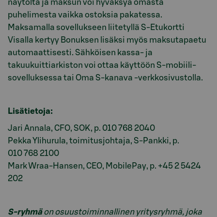
näytöltä ja maksun voi hyväksyä omasta
puhelimesta vaikka ostoksia pakatessa.
Maksamalla sovellukseen liitetyllä S-Etukortti
Visalla kertyy Bonuksen lisäksi myös maksutapaetu
automaattisesti. Sähköisen kassa- ja
takuukuittiarkiston voi ottaa käyttöön S-mobiili-
sovelluksessa tai Oma S-kanava -verkkosivustolla.
Lisätietoja:
Jari Annala, CFO, SOK, p. 010 768 2040
Pekka Ylihurula, toimitusjohtaja, S-Pankki, p.
010 768 2100
Mark Wraa-Hansen, CEO, MobilePay, p. +45 2 5424
202
S-ryhmä
on osuustoiminnallinen yritysryhmä, joka