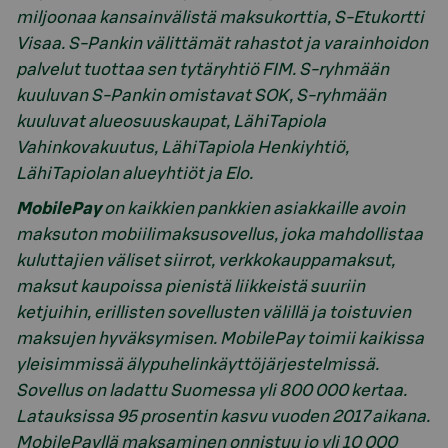
miljoonaa kansainvälistä maksukorttia, S-Etukortti
Visaa. S-Pankin välittämät rahastot ja varainhoidon
palvelut tuottaa sen tytäryhtiö FIM. S-ryhmään
kuuluvan S-Pankin omistavat SOK, S-ryhmään
kuuluvat alueosuuskaupat, LähiTapiola
Vahinkovakuutus, LähiTapiola Henkiyhtiö,
LähiTapiolan alueyhtiöt ja Elo.
MobilePay
on kaikkien pankkien asiakkaille avoin
maksuton mobiilimaksusovellus, joka mahdollistaa
kuluttajien väliset siirrot, verkkokauppamaksut,
maksut kaupoissa pienistä liikkeistä suuriin
ketjuihin, erillisten sovellusten välillä ja toistuvien
maksujen hyväksymisen. MobilePay toimii kaikissa
yleisimmissä älypuhelinkäyttöjärjestelmissä.
Sovellus on ladattu Suomessa yli 800 000 kertaa.
Latauksissa 95 prosentin kasvu vuoden 2017 aikana.
MobilePayllä maksaminen onnistuu jo yli 10 000