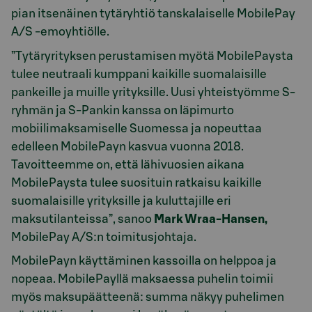
pian itsenäinen tytäryhtiö tanskalaiselle MobilePay
A/S -emoyhtiölle.
”Tytäryrityksen perustamisen myötä MobilePaysta
tulee neutraali kumppani kaikille suomalaisille
pankeille ja muille yrityksille. Uusi yhteistyömme S-
ryhmän ja S-Pankin kanssa on läpimurto
mobiilimaksamiselle Suomessa ja nopeuttaa
edelleen MobilePayn kasvua vuonna 2018.
Tavoitteemme on, että lähivuosien aikana
MobilePaysta tulee suosituin ratkaisu kaikille
suomalaisille yrityksille ja kuluttajille eri
maksutilanteissa”, sanoo
Mark Wraa-Hansen,
MobilePay A/S:n toimitusjohtaja.
MobilePayn käyttäminen kassoilla on helppoa ja
nopeaa. MobilePayllä maksaessa puhelin toimii
myös maksupäätteenä: summa näkyy puhelimen