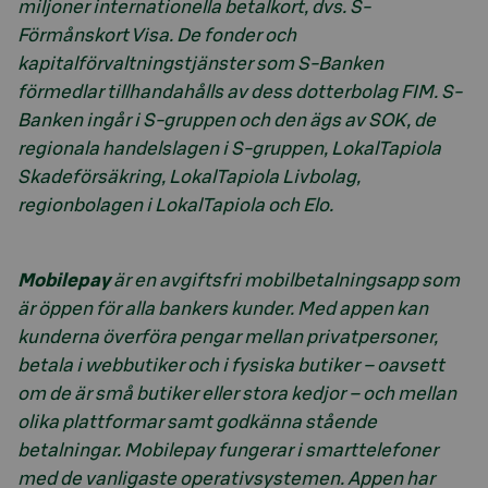
miljoner internationella betalkort, dvs. S-
Förmånskort Visa. De fonder och
kapitalförvaltningstjänster som S-Banken
förmedlar tillhandahålls av dess dotterbolag FIM. S-
Banken ingår i S-gruppen och den ägs av SOK, de
regionala handelslagen i S-gruppen, LokalTapiola
Skadeförsäkring, LokalTapiola Livbolag,
regionbolagen i LokalTapiola och Elo.
Mobilepay
är en avgiftsfri mobilbetalningsapp som
är öppen för alla bankers kunder. Med appen kan
kunderna överföra pengar mellan privatpersoner,
betala i webbutiker och i fysiska butiker – oavsett
om de är små butiker eller stora kedjor – och mellan
olika plattformar samt godkänna stående
betalningar. Mobilepay fungerar i smarttelefoner
med de vanligaste operativsystemen. Appen har