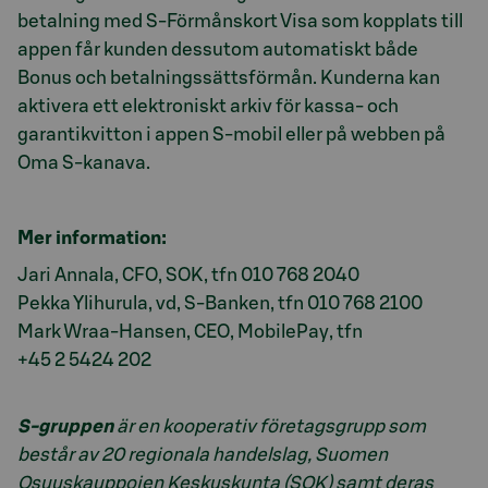
betalning med S-Förmånskort Visa som kopplats till
appen får kunden dessutom automatiskt både
Bonus och betalningssättsförmån. Kunderna kan
aktivera ett elektroniskt arkiv för kassa- och
garantikvitton i appen S-mobil eller på webben på
Oma S-kanava.
Mer information:
Jari Annala, CFO, SOK, tfn 010 768 2040
Pekka Ylihurula, vd, S-Banken, tfn 010 768 2100
Mark Wraa-Hansen, CEO, MobilePay, tfn
+45 2 5424 202
S-gruppen
är en kooperativ företagsgrupp som
består av 20 regionala handelslag, Suomen
Osuuskauppojen Keskuskunta (SOK) samt deras