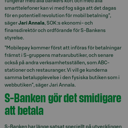
fungerar med alla bankers kort och med alla
smarttelefoner kan vi med fog säga att det dagas
för en potentiell revolution för mobil betalning”,
säger
Jari Annala
, SOK:s ekonomi- och
finansdirektör och ordförande för S-Bankens
styrelse.
”Mobilepay kommer först att införas för betalningar
främst i S-gruppens matvarubutiker, och senare
också på andra verksamhetsställen, som ABC-
stationer och restauranger. Vi vill ge kunderna
samma betalupplevelse i den fysiska butiken som i
webbutiken”, säger Jari Annala.
S-Banken gör det smidigare
att betala
S-Banken har länge satsat speciellt på utvecklingen