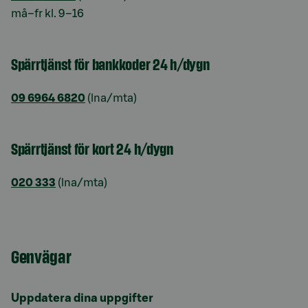
må–fr kl. 9–16
Spärrtjänst för bankkoder 24 h/dygn
09 6964 6820
(lna/mta)
Spärrtjänst för kort 24 h/dygn
020 333
(lna/mta)
Genvägar
Uppdatera dina uppgifter