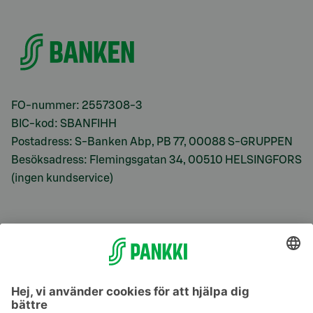
FO-nummer: 2557308-3
BIC-kod: SBANFIHH
Postadress: S-Banken Abp, PB 77, 00088 S-GRUPPEN
Besöksadress: Flemingsgatan 34, 00510 HELSINGFORS
(ingen kundservice)
S-Prime
S-Prime 2,0 %