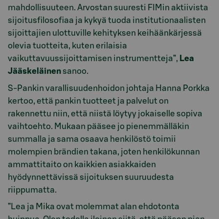
mahdollisuuteen. Arvostan suuresti FIMin aktiivista
sijoitusfilosofiaa ja kykyä tuoda institutionaalisten
sijoittajien ulottuville kehityksen keihäänkärjessä
olevia tuotteita, kuten erilaisia
vaikuttavuussijoittamisen instrumentteja”,
Lea
Jääskeläinen
sanoo.
S-Pankin varallisuudenhoidon johtaja Hanna Porkka
kertoo, että pankin tuotteet ja palvelut on
rakennettu niin, että niistä löytyy jokaiselle sopiva
vaihtoehto. Mukaan pääsee jo pienemmälläkin
summalla ja sama osaava henkilöstö toimii
molempien brändien takana, joten henkilökunnan
ammattitaito on kaikkien asiakkaiden
hyödynnettävissä sijoituksen suuruudesta
riippumatta.
”Lea ja Mika ovat molemmat alan ehdotonta