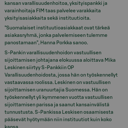
kansan varallisuudenhoitoa, yksityispankki ja
varainhoitaja FIM taas palvelee varakkaita
yksityisasiakkaita sekä instituutioita.
”Suomalaiset instituutioasiakkaat ovat tärkeä
asiakasryhmä, jonka palvelemiseen tulemme
panostamaan”, Hanna Porkka sanoo.
S-Pankin varallisuudenhoidon vastuullisen
sijoittamisen johtajana elokuussa aloittava Mika
Leskinen siirtyy S-Pankkiin OP
Varallisuudenhoidosta, jossa hän on työskennellyt
vastaavassa roolissa. Leskinen on vastuullisen
sijoittamisen uranuurtajia Suomessa. Hän on
työskennellyt yli kymmenen vuotta vastuullisen
sijoittamisen parissa ja saanut kansainvälistä
tunnustusta. S-Pankissa Leskisen osaamisesta
pääsevät hyötymään niin instituutiot kuin koko
kansa.