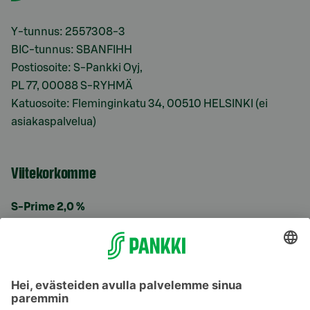
Y-tunnus: 2557308-3
BIC-tunnus: SBANFIHH
Postiosoite: S-Pankki Oyj,
PL 77, 00088 S-RYHMÄ
Katuosoite: Fleminginkatu 34, 00510 HELSINKI (ei
asiakaspalvelua)
Viitekorkomme
S-Prime 2,0 %