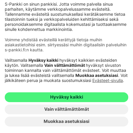
Käyttöehdot
Tietosuoja
Saavutettavuusseloste
Evästeet
Verkkopalvelujen käytön edellytykset
Ehdot ja muut asiakirjat
© S-Pankki
1