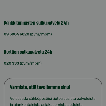
Pankkitunnusten sulkupalvelu 24h
09 6964 6820
(pvm/mpm)
Korttien sulkupalvelu 24h
020 333
(pvm/mpm)
Varmista, että tavoitamme sinut
Voit saada sähköpostiisi tietoa uusista palveluista
ja ajankohtaisista asiakasomistajaeduista