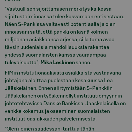
”Vastuullisen sijoittamisen merkitys kaikessa
sijoitustoiminnassa tulee kasvamaan entisestään.
Näen S-Pankissa valtavasti potentiaalia ja olen
innoissani siitä, että pankki on läsnä kolmen
miljoonan asiakkaansa arjessa, sillä tämä avaa
täysin uudenlaisia mahdollisuuksia rakentaa
yhdessä suomalaisten kanssa vauraampaa
tulevaisuutta”,
Mika Leskinen
sanoo.
FIMin institutionaalisista asiakkaista vastaavana
johtajana aloittaa puolestaan kesäkuussa Lea
Jääskeläinen. Ennen siirtymistään S-Pankkiin
Jääskeläinen on työskennellyt instituutiomyynnin
johtotehtävissä Danske Bankissa. Jääskeläisellä on
vankka kokemus ja osaaminen suomalaisten
instituutioasiakkaiden palvelemisesta.
”Olen iloinen saadessani tarttua tähän