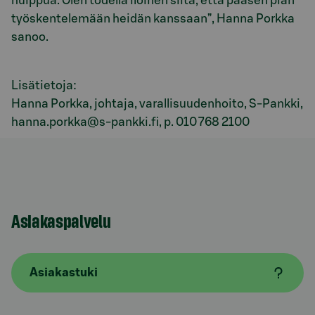
huippua. Olen todella iloinen siitä, että pääsen pian
työskentelemään heidän kanssaan”, Hanna Porkka
sanoo.
Lisätietoja:
Hanna Porkka, johtaja, varallisuudenhoito, S-Pankki,
hanna.porkka@s-pankki.fi, p. 010 768 2100
Asiakaspalvelu
Asiakastuki