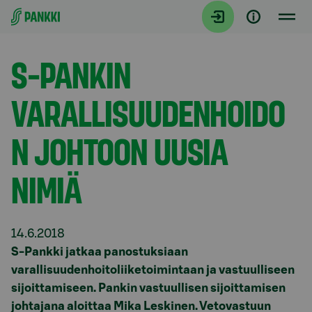
Siirry suoraan sisältöön
Tiedotteet
S-PANKIN
VARALLISUUDENHOIDO
N JOHTOON UUSIA
NIMIÄ
14.6.2018
S-Pankki jatkaa panostuksiaan
varallisuudenhoitoliiketoimintaan ja vastuulliseen
sijoittamiseen. Pankin vastuullisen sijoittamisen
johtajana aloittaa Mika Leskinen. Vetovastuun