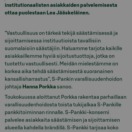
institutionaalisten asiakkaiden palvelemisesta
ottaa puolestaan Lea Jääskeläinen.
”Vastuullisuus on tärkeä tekijä säästämisessä ja
sijoittamisessa instituutioista tavallisiin
suomalaisiin säästäjiin. Haluamme tarjota kaikille
asiakkaillemme hyviä sijoitustuottoja, jotka on
tuotettu vastuullisesti. Meidän mielestämme on
korkea aika tehdä säästämisestä suoranainen
kansallisharrastus”, S-Pankin varallisuudenhoidon
johtaja
Hanna Porkka
sanoo.
Toukokuussa aloittanut Porkka rakentaa parhaillaan
varallisuudenhoidosta toista tukijalkaa S-Pankille
pankkitoiminnan rinnalle. S-Pankki-konserni
palvelee asiakkaita säästämisen ja sijoittamisen
alueella kahdella brändillä. S-Pankki tarjoaa koko