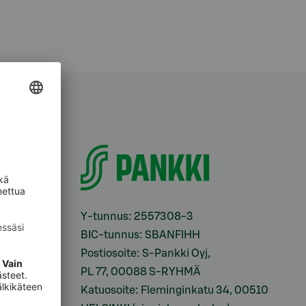
i
Y-tunnus: 2557308-3
BIC-tunnus: SBANFIHH
Postiosoite: S-Pankki Oyj,
sesi
PL 77, 00088 S-RYHMÄ
Katuosoite: Fleminginkatu 34, 00510