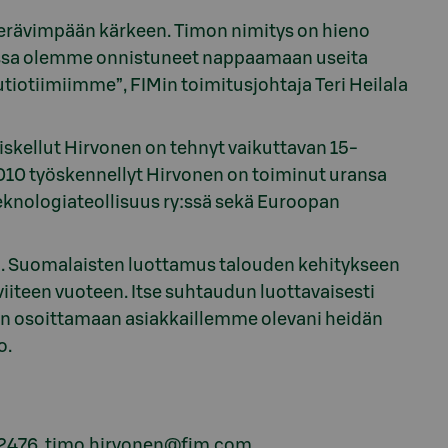
rävimpään kärkeen. Timon nimitys on hieno
issa olemme onnistuneet nappaamaan useita
iotiimiimme”, FIMin toimitusjohtaja Teri Heilala
iskellut Hirvonen on tehnyt vaikuttavan 15-
010 työskennellyt Hirvonen on toiminut uransa
knologiateollisuus ry:ssä sekä Euroopan
in. Suomalaisten luottamus talouden kehitykseen
iiteen vuoteen. Itse suhtaudun luottavaisesti
äsen osoittamaan asiakkaillemme olevani heidän
o.
9 2476, timo.hirvonen@fim.com