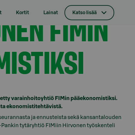
nomistiksi
NEN FIMIN
t
Kortit
Lainat
Katso lisää
ISTIKSI
tetty varainhoitoyhtiö FIMin pääekonomistiksi.
sta ekonomistitehtävistä.
 seurannasta ja ennusteista sekä kansantalouden
-Pankin tytäryhtiö FIMiin Hirvonen työskenteli