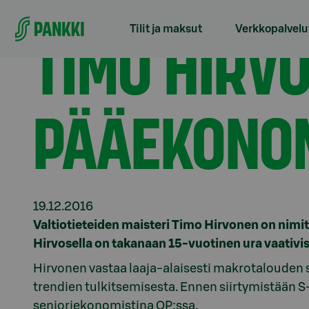
Siirry suoraan sisältöön
Etusivu
Tiedotteet
Timo Hirvonen FIMin pääeko
TIMO HIRVO
Tilit ja maksut
Verkkopalvelu
PÄÄEKONOM
19.12.2016
Valtiotieteiden maisteri Timo Hirvonen on nimi
Hirvosella on takanaan 15-vuotinen ura vaativi
Hirvonen vastaa laaja-alaisesti makrotalouden
trendien tulkitsemisesta. Ennen siirtymistään S
senioriekonomistina OP:ssa.