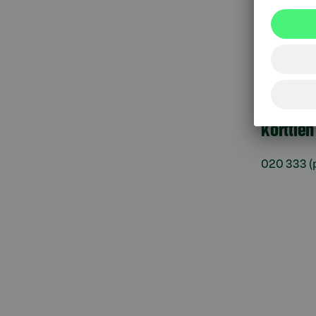
Pankkit
sulkupa
09 6964 
Korttie
020 333
(