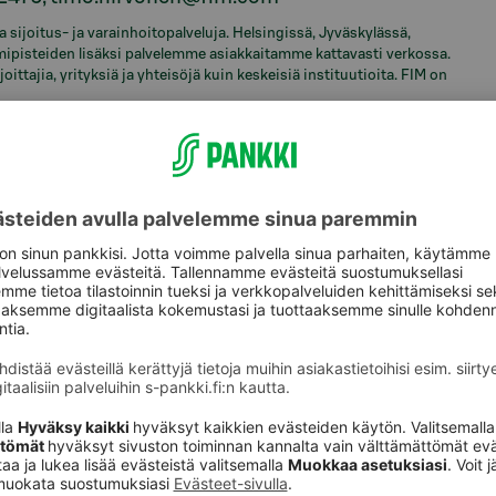
a sijoitus- ja varainhoitopalveluja. Helsingissä, Jyväskylässä,
mipisteiden lisäksi palvelemme asiakkaitamme kattavasti verkossa.
ttajia, yrityksiä ja yhteisöjä kuin keskeisiä instituutioita. FIM on
aspalvelu
Oikopolut
Päivitä asiakastietos
astuki
Tarkista
verkkopankkitunnuk
Tule asiakkaaksi