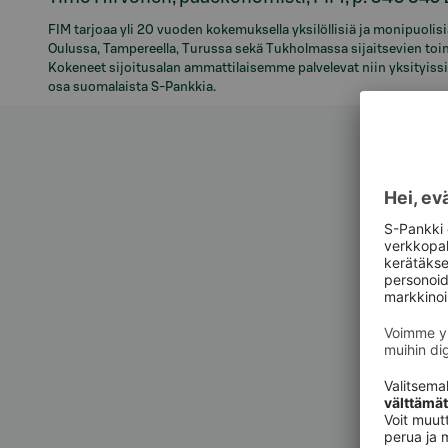
FIM tarjoaa yli 20 vuoden kokemuksella yksilöllisiä ja monipuolisi
Oulussa, Tampereella, Turussa sekä Tukholmassa sijaitsevien toi
Kokeneet sijoitusalan ammattilaisemme palvelevat niin yksityissijoi
osa suomalaista S-Pankkia.
Asiak
Asiak