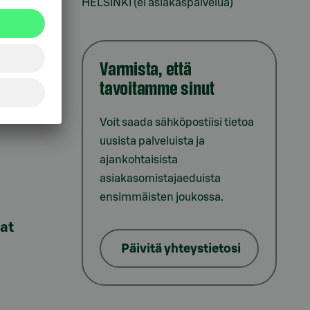
HELSINKI (ei asiakaspalvelua)
Varmista, että
tavoitamme sinut
iointi
Voit saada sähköpostiisi tietoa
uusista palveluista ja
ajankohtaisista
asiakasomistajaeduista
ensimmäisten joukossa.
lat
Päivitä yhteystietosi