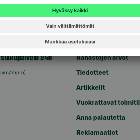
unnusten
Palveluhinnasto
lvelu 24h
Usein kysyttyä
6820
(pvm/mpm)
Turvallinen pankkias
n sulkupalvelu 24h
Rahastojen arvot
Tiedotteet
pvm/mpm)
Artikkelit
Vuokrattavat toimiti
Anna palautetta
Reklamaatiot