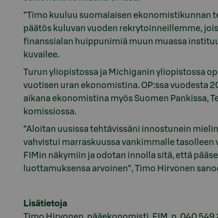
”Timo kuuluu suomalaisen ekonomistikunnan te
päätös kuluvan vuoden rekrytoinneillemme, jo
finanssialan huippunimiä muun muassa instituut
kuvailee.
Turun yliopistossa ja Michiganin yliopistossa op
vuotisen uran ekonomistina. OP:ssa vuodesta 2
aikana ekonomistina myös Suomen Pankissa, Te
komissiossa.
”Aloitan uusissa tehtävissäni innostunein miel
vahvistui marraskuussa vankimmalle tasolleen v
FIMin näkymiin ja odotan innolla sitä, että pä
luottamuksensa arvoinen”, Timo Hirvonen sano
Lisätietoja
Timo Hirvonen, pääekonomisti, FIM, p. 040 54