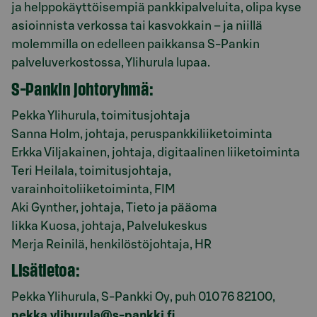
ja helppokäyttöisempiä pankkipalveluita, olipa kyse
asioinnista verkossa tai kasvokkain – ja niillä
molemmilla on edelleen paikkansa S-Pankin
palveluverkostossa, Ylihurula lupaa.
S-Pankin johtoryhmä:
Pekka Ylihurula, toimitusjohtaja
Sanna Holm, johtaja, peruspankkiliiketoiminta
Erkka Viljakainen, johtaja, digitaalinen liiketoiminta
Teri Heilala, toimitusjohtaja,
varainhoitoliiketoiminta, FIM
Aki Gynther, johtaja, Tieto ja pääoma
Iikka Kuosa, johtaja, Palvelukeskus
Merja Reinilä, henkilöstöjohtaja, HR
Lisätietoa:
Pekka Ylihurula, S-Pankki Oy, puh 010 76 82100,
pekka.ylihurula@s-pankki.fi