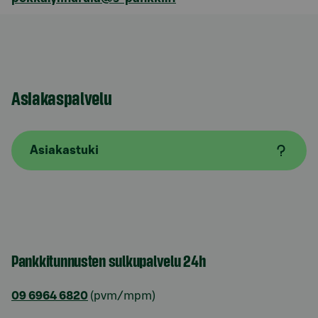
Asiakaspalvelu
Asiakastuki
Pankkitunnusten sulkupalvelu 24h
09 6964 6820
(pvm/mpm)