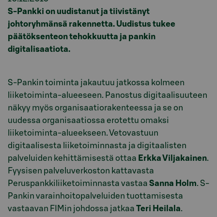
S-Pankki on uudistanut ja tiivistänyt
johtoryhmänsä rakennetta. Uudistus tukee
päätöksenteon tehokkuutta ja pankin
digitalisaatiota.
S-Pankin toiminta jakautuu jatkossa kolmeen
liiketoiminta-alueeseen. Panostus digitaalisuuteen
näkyy myös organisaatiorakenteessa ja se on
uudessa organisaatiossa erotettu omaksi
liiketoiminta-alueekseen. Vetovastuun
digitaalisesta liiketoiminnasta ja digitaalisten
palveluiden kehittämisestä ottaa
Erkka Viljakainen
.
Fyysisen palveluverkoston kattavasta
Peruspankkiliiketoiminnasta vastaa
Sanna Holm
. S-
Pankin varainhoitopalveluiden tuottamisesta
vastaavan FIMin johdossa jatkaa
Teri Heilala
.