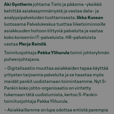
Aki Gyntherin
johtama Tieto ja pääoma -yksikkö
kehittää asiakasymmärrystä ja vastaa data- ja
analyysipalveluiden tuottamisesta.
Iikka Kuosan
luotsaama Palvelukeskus tuottaa liiketoiminnoille
asiakkuuden hoitoon liittyviä palveluita ja vastaa
koko konsernin IT-palveluista. HR-palveluista
vastaa
Merja Reinilä
.
Toimitusjohtaja
Pekka Ylihurula
toimii johtoryhmän
puheenjohtajana.
– Digitalisaatio muuttaa asiakkaiden tapaa käyttää
yritysten tarjoamia palveluita ja se haastaa myös
meidät pankit uudistamaan toimintaamme. Nyt S-
Pankin koko johto-organisaatio on viritetty
tukemaan tätä uudistumista, kertoo S-Pankin
toimitusjohtaja Pekka Ylihurula.
– Asiakkaillamme on lupa odottaa entistä parempia