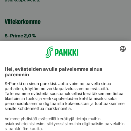
Viitekorkomme
S-Prime 2,0 %
Käyttöehdot
Tietosuoja
Saavutettavuusseloste