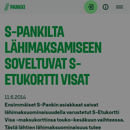
Siirry suoraan sisältöön
Tiedotteet
S-PANKILTA
LÄHIMAKSAMISEEN
SOVELTUVAT S-
ETUKORTTI VISAT
11.6.2014
Ensimmäiset S-Pankin asiakkaat saivat
lähimaksuominaisuudella varustetut S-Etukortti
Visa -maksukorttinsa touko–kesäkuun vaihteessa.
Tästä lähtien lähimaksuominaisuus tulee