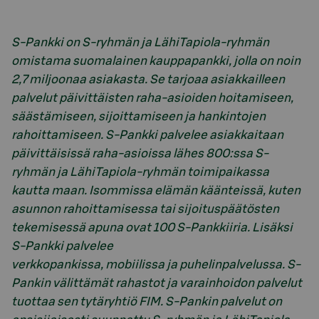
S-Pankki on S-ryhmän ja LähiTapiola-ryhmän
omistama suomalainen kauppapankki, jolla on noin
2,7 miljoonaa asiakasta. Se tarjoaa asiakkailleen
palvelut päivittäisten raha-asioiden hoitamiseen,
säästämiseen, sijoittamiseen ja hankintojen
rahoittamiseen. S-Pankki palvelee asiakkaitaan
päivittäisissä raha-asioissa lähes 800:ssa S-
ryhmän ja LähiTapiola-ryhmän toimipaikassa
kautta maan. Isommissa elämän käänteissä, kuten
asunnon rahoittamisessa tai sijoituspäätösten
tekemisessä apuna ovat 100 S-Pankkiiria. Lisäksi
S-Pankki palvelee
verkkopankissa, mobiilissa ja puhelinpalvelussa. S-
Pankin välittämät rahastot ja varainhoidon palvelut
tuottaa sen tytäryhtiö FIM. S-Pankin palvelut on