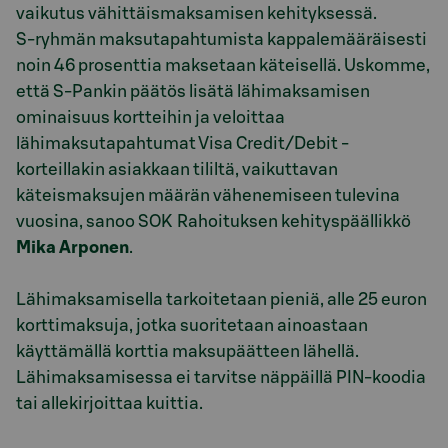
vaikutus vähittäismaksamisen kehityksessä.
S-ryhmän maksutapahtumista kappalemääräisesti
noin 46 prosenttia maksetaan käteisellä. Uskomme,
että S-Pankin päätös lisätä lähimaksamisen
ominaisuus kortteihin ja veloittaa
lähimaksutapahtumat Visa Credit/Debit -
korteillakin asiakkaan tililtä, vaikuttavan
käteismaksujen määrän vähenemiseen tulevina
vuosina, sanoo SOK Rahoituksen kehityspäällikkö
Mika Arponen
.
Lähimaksamisella tarkoitetaan pieniä, alle 25 euron
korttimaksuja, jotka suoritetaan ainoastaan
käyttämällä korttia maksupäätteen lähellä.
Lähimaksamisessa ei tarvitse näppäillä PIN-koodia
tai allekirjoittaa kuittia.