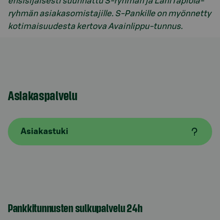
ensisijaisesti suunnattu S-ryhmän ja LähiTapiola-
ryhmän asiakasomistajille. S-Pankille on myönnetty
kotimaisuudesta kertova Avainlippu-tunnus.
Asiakaspalvelu
Asiakastuki
Pankkitunnusten sulkupalvelu 24h