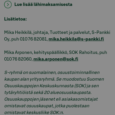
Lue lisää lähimaksamisesta
Lisätietoa:
Mika Heikkilä, johtaja, Tuotteet ja palvelut, S-Pankki
Oy, puh 010 76 82081,
mika.heikkila@s-pankki.fi
Mika Arponen, kehityspäällikkö, SOK Rahoitus, puh
010 76 82060,
mika.arponen@sok.fi
S-ryhmä on suomalainen, osuustoiminnallinen
kaupan alan yritysryhmä. Se muodostuu Suomen
Osuuskauppojen Keskuskunnasta (SOK) ja sen
tytäryhtiöistä sekä 20 alueosuuskaupasta.
Osuuskauppojen jäsenet eli asiakasomistajat
omistavat osuuskaupat, jotka puolestaan
omistavat keskusliike SOK:n.