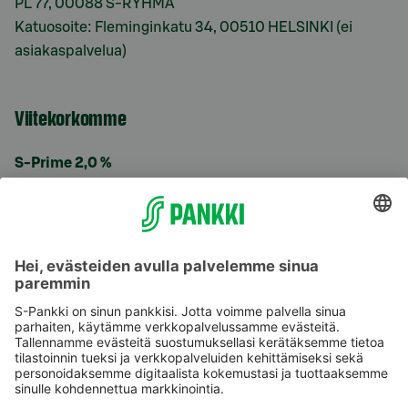
PL 77, 00088 S-RYHMÄ
Katuosoite: Fleminginkatu 34, 00510 HELSINKI (ei
asiakaspalvelua)
Viitekorkomme
S-Prime 2,0 %
Käyttöehdot