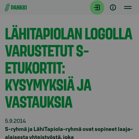
Siirry suoraan sisältöön
Tiedotteet
LÄHITAPIOLAN LOGOLLA
VARUSTETUT S-
ETUKORTIT:
KYSYMYKSIÄ JA
VASTAUKSIA
5.9.2014
S-ryhmä ja LähiTapiola-ryhmä ovat sopineet laaja-
alaisesta yhteistyöstä, joka