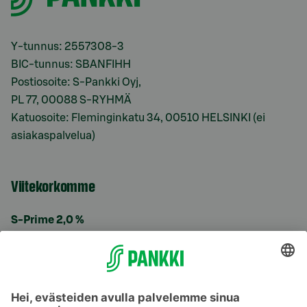
Y-tunnus: 2557308-3
BIC-tunnus: SBANFIHH
Postiosoite: S-Pankki Oyj,
PL 77, 00088 S-RYHMÄ
Katuosoite: Fleminginkatu 34, 00510 HELSINKI (ei
asiakaspalvelua)
Viitekorkomme
S-Prime 2,0 %