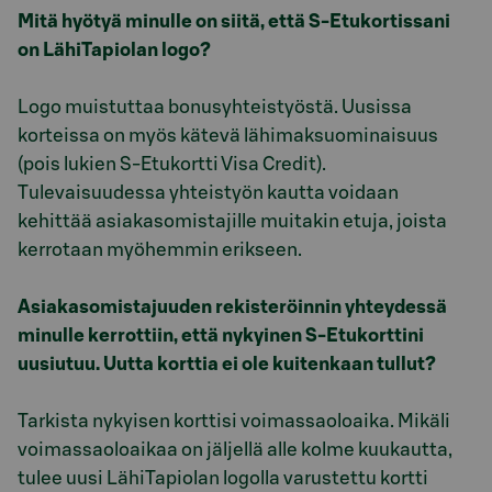
Mitä hyötyä minulle on siitä, että S-Etukortissani
on LähiTapiolan logo?
Logo muistuttaa bonusyhteistyöstä. Uusissa
korteissa on myös kätevä lähimaksuominaisuus
(pois lukien S-Etukortti Visa Credit).
Tulevaisuudessa yhteistyön kautta voidaan
kehittää asiakasomistajille muitakin etuja, joista
kerrotaan myöhemmin erikseen.
Asiakasomistajuuden rekisteröinnin yhteydessä
minulle kerrottiin, että nykyinen S-Etukorttini
uusiutuu. Uutta korttia ei ole kuitenkaan tullut?
Tarkista nykyisen korttisi voimassaoloaika. Mikäli
voimassaoloaikaa on jäljellä alle kolme kuukautta,
tulee uusi LähiTapiolan logolla varustettu kortti