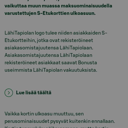
vaikuttaa muun muassa maksuominaisuudella
varustettujen S-Etukorttien ulkoasuun.
LähiTapiolan logo tulee niiden asiakkaiden S-
Etukortteihin, jotka ovat rekisteröineet
asiakasomistajuutensa LähiTapiolaan.
Asiakasomistajuutensa LähiTapiolaan
rekisteröineet asiakkaat saavat Bonusta
useimmista LähiTapiolan vakuutuksista.
Lue lisää täältä
Vaikka kortin ulkoasu muuttuu, sen
perusominaisuudet pysyvät kuitenkin ennallaan.