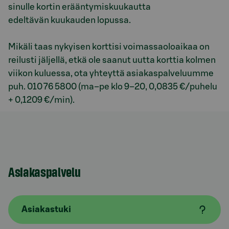
sinulle kortin erääntymiskuukautta
edeltävän kuukauden lopussa.
Mikäli taas nykyisen korttisi voimassaoloaikaa on
reilusti jäljellä, etkä ole saanut uutta korttia kolmen
viikon kuluessa, ota yhteyttä asiakaspalveluumme
puh. 010 76 5800 (
ma
–
pe klo
9–20
, 0,0835 €/puhelu
+ 0,1209 €/min).
Asiakaspalvelu
Asiakastuki