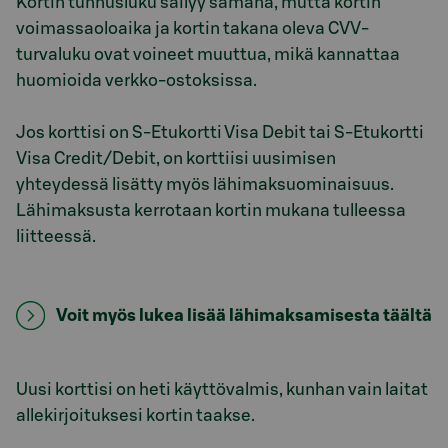
Kortin tunnusluku säilyy samana, mutta kortin
voimassaoloaika ja kortin takana oleva CVV-
turvaluku ovat voineet muuttua, mikä kannattaa
huomioida verkko-ostoksissa.
Jos korttisi on S-Etukortti Visa Debit tai S-Etukortti
Visa Credit/Debit, on korttiisi uusimisen
yhteydessä lisätty myös lähimaksuominaisuus.
Lähimaksusta kerrotaan kortin mukana tulleessa
liitteessä.
Voit myös lukea lisää lähimaksamisesta täältä
Uusi korttisi on heti käyttövalmis, kunhan vain laitat
allekirjoituksesi kortin taakse.