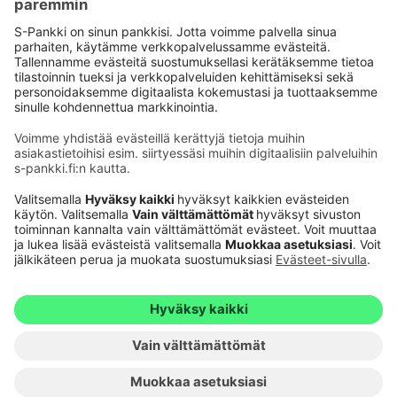
Käyttöehdot
Tietosuoja
Saavutettavuusseloste
Evästeet
Verkkopalvelujen käytön edellytykset
Ehdot ja muut asiakirjat
© S-Pankki
1