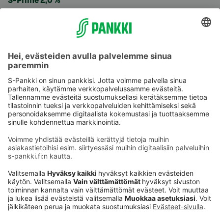
S-Prime 2,0 %
Käyttöehdot
Tietosuoja
Saavutettavuusseloste
Evästeet
Verkkopalvelujen käytön edellytykset
Ehdot ja muut asiakirjat