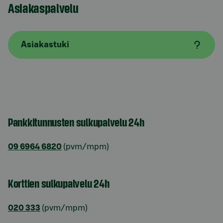
Asiakaspalvelu
Asiakastuki
Pankkitunnusten sulkupalvelu 24h
09 6964 6820
(pvm/mpm)
Korttien sulkupalvelu 24h
020 333
(pvm/mpm)