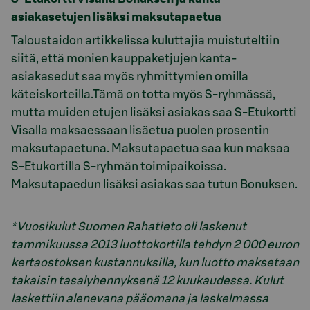
asiakasetujen lisäksi maksutapaetua
Taloustaidon artikkelissa kuluttajia muistuteltiin
siitä, että monien kauppaketjujen kanta-
asiakasedut saa myös ryhmittymien omilla
käteiskorteilla.Tämä on totta myös S-ryhmässä,
mutta muiden etujen lisäksi asiakas saa S-Etukortti
Visalla maksaessaan lisäetua puolen prosentin
maksutapaetuna. Maksutapaetua saa kun maksaa
S-Etukortilla S-ryhmän toimipaikoissa.
Maksutapaedun lisäksi asiakas saa tutun Bonuksen.
* Vuosikulut Suomen Rahatieto oli laskenut
tammikuussa 2013 luottokortilla tehdyn 2 000 euron
kertaostoksen kustannuksilla, kun luotto maksetaan
takaisin tasalyhennyksenä 12 kuukaudessa. Kulut
laskettiin alenevana pääomana ja laskelmassa