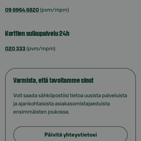
09 6964 6820
(pvm/mpm)
Korttien sulkupalvelu 24h
020 333
(pvm/mpm)
Varmista, että tavoitamme sinut
Voit saada sähköpostiisi tietoa uusista palveluista
ja ajankohtaisista asiakasomistajaeduista
ensimmäisten joukossa.
Päivitä yhteystietosi