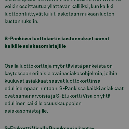
voikin osoittautua yllättävän kalliiksi, kun kaikki
luottoon liittyvät kulut lasketaan mukaan luoton
kustannuksiin.
S-Pankissa luottokortin kustannukset samat
kaikille asiakasomistajille
Osalla luottokortteja myöntävistä pankeista on
käytössään erilaisia avainasiakasohjelmia, joihin
kuuluvat asiakkaat saavat luottokorttinsa
edullisempaan hintaan. S-Pankissa kaikki asiakkaat
ovat samanarvoisia ja S-Etukortti Visa on yhtä
edullinen kaikille osuuskauppojen
asiakasomistajille.
S-Etukortti Visalla Bonuksen ja kanta-