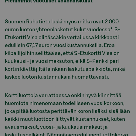
Pienimmät vuotuiset kokonaiskulut
Suomen Rahatieto laski myös mitkä ovat 2 000
euron luoton yhteenlasketut kulut vuodessa*. S-
Etukortti Visa oli tässäkin vertailussa kirkkaasti
edullisin 67,17 euron vuosikustannuksilla. Eroa
kilpailijoihin selittää se, että S-Etukortti Visa on
kuukausi- ja vuosimaksuton, eikä S-Pankki peri
kortin käyttäjiltä lainkaan laskutuspalkkiota, mikä
laskee luoton kustannuksia huomattavasti.
Korttiluottoja verrattaessa onkin hyvä kiinnittää
huomiota nimenomaan todelliseen vuosikorkoon,
joka pitää luotosta perittävän koron lisäksi sisällään
kaikki muut luottoon liittyvät kustannukset, kuten
avausmaksut, vuosi- ja kuukausimaksut ja
laskutuspalkkiot. Näennäisen edullinen luottokorko