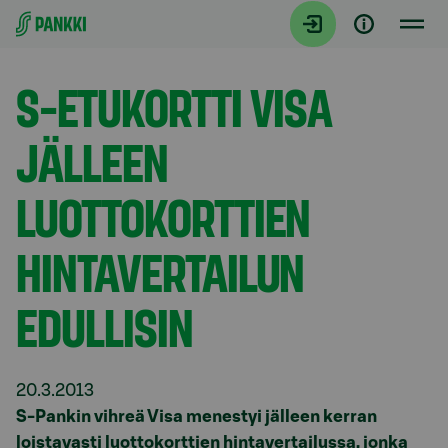
Siirry suoraan sisältöön
Tiedotteet
S-ETUKORTTI VISA
JÄLLEEN
LUOTTOKORTTIEN
HINTAVERTAILUN
EDULLISIN
20.3.2013
S-Pankin vihreä Visa menestyi jälleen kerran
loistavasti luottokorttien
hintavertailussa, jonka