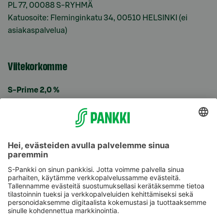
PL 77, 00088 S-RYHMÄ
Katuosoite: Fleminginkatu 34, 00510 HELSINKI (ei
asiakaspalvelua)
Viitekorkomme
S-Prime 2,0 %
Käyttöehdot