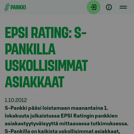
Siirry suoraan sisältöön
Tiedotteet
EPSI RATING: S-
PANKILLA
USKOLLISIMMAT
ASIAKKAAT
1.10.2012
S-Pankki pääsi loistamaan maanantaina 1.
lokakuuta julkaistussa EPSI Ratingin pankkien
asiakastyytyväisyyttä mittaavassa tutkimuksessa.
S-Pankilla on kaikista uskollisimmat asiakkaat,