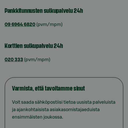
Pankkitunnusten sulkupalvelu 24h
09 6964 6820
(pvm/mpm)
Korttien sulkupalvelu 24h
020 333
(pvm/mpm)
Varmista, että tavoitamme sinut
Voit saada sähköpostiisi tietoa uusista palveluista
ja ajankohtaisista asiakasomistajaeduista
ensimmäisten joukossa.