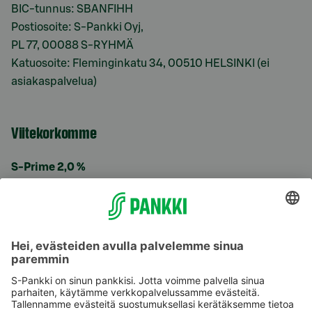
BIC-tunnus: SBANFIHH
Postiosoite: S-Pankki Oyj,
PL 77, 00088 S-RYHMÄ
Katuosoite: Fleminginkatu 34, 00510 HELSINKI (ei
asiakaspalvelua)
Viitekorkomme
S-Prime 2,0 %