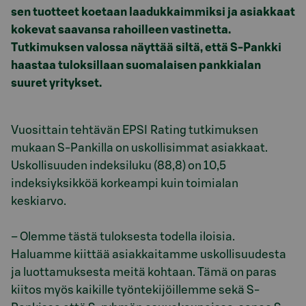
sen tuotteet koetaan laadukkaimmiksi ja asiakkaat
kokevat saavansa rahoilleen vastinetta.
Tutkimuksen valossa näyttää siltä, että S-Pankki
haastaa tuloksillaan suomalaisen pankkialan
suuret yritykset.
Vuosittain tehtävän EPSI Rating tutkimuksen
mukaan S-Pankilla on uskollisimmat asiakkaat.
Uskollisuuden indeksiluku (88,8) on 10,5
indeksiyksikköä korkeampi kuin toimialan
keskiarvo.
– Olemme tästä tuloksesta todella iloisia.
Haluamme kiittää asiakkaitamme uskollisuudesta
ja luottamuksesta meitä kohtaan. Tämä on paras
kiitos myös kaikille työntekijöillemme sekä S-