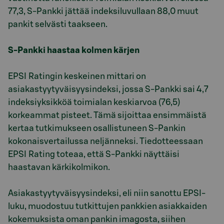
77,3, S-Pankki jättää indeksiluvullaan 88,0 muut
pankit selvästi taakseen.
S-Pankki haastaa kolmen kärjen
EPSI Ratingin keskeinen mittari on
asiakastyytyväisyysindeksi, jossa S-Pankki sai 4,7
indeksiyksikköä toimialan keskiarvoa (76,5)
korkeammat pisteet. Tämä sijoittaa ensimmäistä
kertaa tutkimukseen osallistuneen S-Pankin
kokonaisvertailussa neljänneksi. Tiedotteessaan
EPSI Rating toteaa, että S-Pankki näyttäisi
haastavan kärkikolmikon.
Asiakastyytyväisyysindeksi, eli niin sanottu EPSI-
luku, muodostuu tutkittujen pankkien asiakkaiden
kokemuksista oman pankin imagosta, siihen