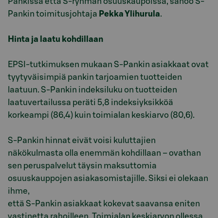
Pankissa että S-ryhmän osuuskaupoissa, sanoo S-
Pankin toimitusjohtaja
Pekka Ylihurula
.
Hinta ja laatu kohdillaan
EPSI-tutkimuksen mukaan S-Pankin asiakkaat ovat
tyytyväisimpiä pankin tarjoamien tuotteiden
laatuun. S-Pankin indeksiluku on tuotteiden
laatuvertailussa peräti 5,8 indeksiyksikköä
korkeampi (86,4) kuin toimialan keskiarvo (80,6).
S-Pankin hinnat eivät voisi kuluttajien
näkökulmasta olla enemmän kohdillaan – ovathan
sen peruspalvelut täysin maksuttomia
osuuskauppojen asiakasomistajille. Siksi ei olekaan
ihme,
että S-Pankin asiakkaat kokevat saavansa eniten
vastinetta rahoilleen. Toimialan keskiarvon ollessa