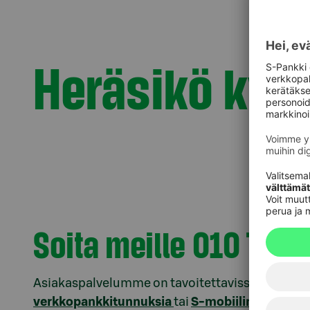
Heräsikö kys
Soita meille 010 76 
Asiakaspalvelumme on tavoitettavissa ma–pe kl
verkkopankkitunnuksia
tai
S-mobiilin tunnista