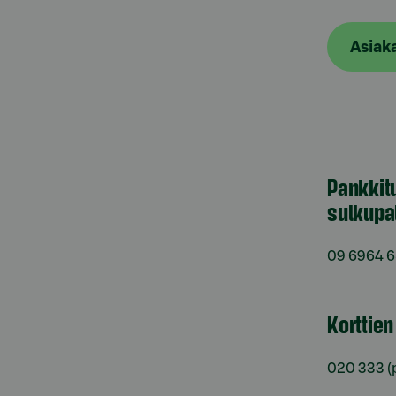
Asiak
Pankkit
sulkupa
09 6964 
Korttie
020 333
(