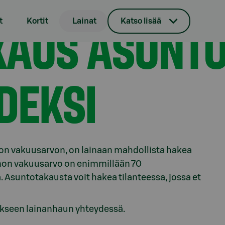
AUS ASUNTO
t
Kortit
Lainat
Katso lisää
DEKSI
on vakuusarvon, on lainaan mahdollista hakea
non vakuusarvo on enimmillään 70
 Asuntotakausta voit hakea tilanteessa, jossa et
ukseen lainanhaun yhteydessä.