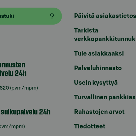
Päivitä asiakastietos
astuki
Tarkista
verkkopankkitunnuk
Tule asiakkaaksi
unnusten
Palveluhinnasto
lvelu 24h
Usein kysyttyä
6820
(pvm/mpm)
Turvallinen pankkias
n sulkupalvelu 24h
Rahastojen arvot
Tiedotteet
pvm/mpm)