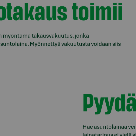
otakaus toimii
n myöntämä takausvakuutus, jonka
suntolaina. Myönnettyä vakuutusta voidaan siis
Pyydä
Hae asuntolainaa ver
lainatarjous ei vielä