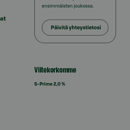
ensimmäisten joukossa.
lat
Päivitä yhteystietosi
Viitekorkomme
S-Prime 2,0 %