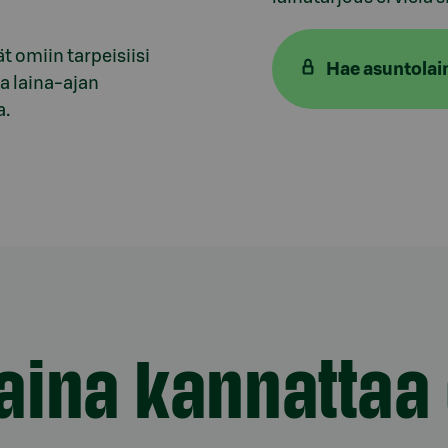
 omiin tarpeisiisi
Hae asuntolai
a laina-ajan
a.
aina kannattaa 