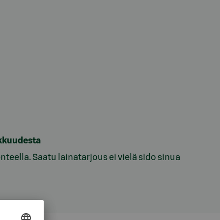
akkuudesta
eella. Saatu lainatarjous ei vielä sido sinua