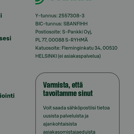
i
Y-tunnus: 2557308-3
BIC-tunnus: SBANFIHH
Postiosoite: S-Pankki Oyj,
sesi
PL 77, 00088 S-RYHMÄ
Katuosoite: Fleminginkatu 34, 00510
HELSINKI (ei asiakaspalvelua)
Varmista, että
tavoitamme sinut
iointi
Voit saada sähköpostiisi tietoa
uusista palveluista ja
ajankohtaisista
asiakasomistajaeduista