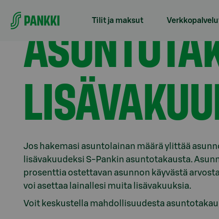
Siirry suoraan sisältöön
Etusivu
Lainat
Asuntolaina
Asuntotakaus
ASUNTOTAK
Tilit ja maksut
Verkkopalvelu
LISÄVAKUU
Jos hakemasi asuntolainan määrä ylittää asunn
lisävakuudeksi S-Pankin asuntotakausta. Asun
prosenttia ostettavan asunnon käyvästä arvosta.
voi asettaa lainallesi muita lisävakuuksia.
Voit keskustella mahdollisuudesta asuntotaka