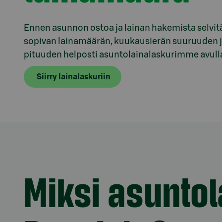
Ennen asunnon ostoa ja lainan hakemista selvität
sopivan lainamäärän, kuukausierän suuruuden j
pituuden helposti asuntolainalaskurimme avull
Siirry lainalaskuriin
Miksi asuntol