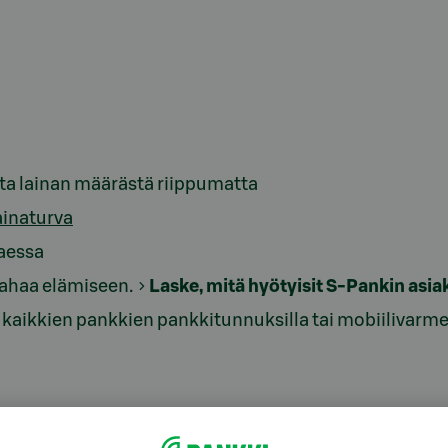
utta lainan määrästä riippumatta
ainaturva
taessa
rahaa elämiseen.
Laske, mitä hyötyisit S-Pankin asi
kaikkien pankkien pankkitunnuksilla tai mobiilivarment