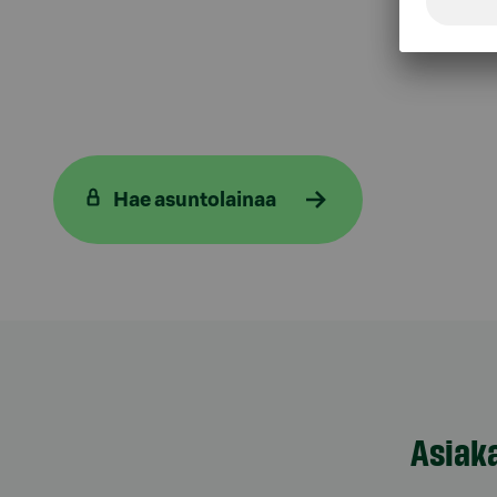
Hae asuntolainaa
Asiak