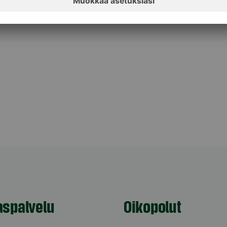
aspalvelu
Oikopolut