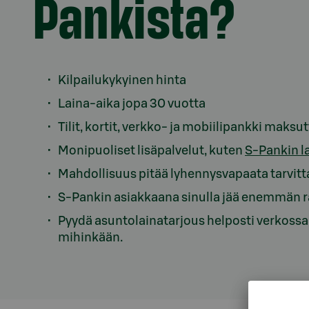
Pankista?
Kilpailukykyinen hinta
Laina-aika jopa 30 vuotta
Tilit, kortit, verkko- ja mobiilipankki maks
Monipuoliset lisäpalvelut, kuten
S-Pankin l
Mahdollisuus pitää lyhennysvapaata tarvit
S-Pankin asiakkaana sinulla jää enemmän 
Pyydä asuntolainatarjous helposti verkossa 
mihinkään.