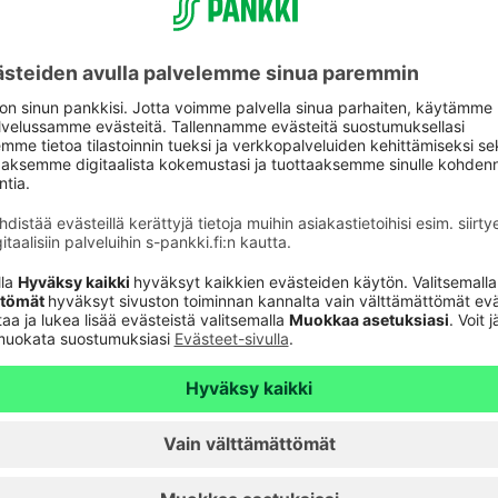
ymyksiä?
5800
o 9–16 (pvm/mpm). Tarvitset soittaessasi aina
mista
.