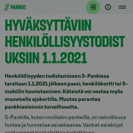
MUUTOKSIA
Siirry suoraan sisältöön
HYVÄKSYTTÄVIIN
HENKILÖLLISYYSTODIST
UKSIIN 1.1.2021
Henkilöllisyyden todistamiseen S-Pankissa
tarvitaan 1.1.2021 jälkeen passi, henkilökortti tai S-
mobiilin tunnistaminen. Käteistä voi nostaa myös
muovisella ajokortilla. Muutos parantaa
pankkiasioinnin turvallisuutta.
S-Pankilla, kuten muillakin pankeilla, on velvollisuus
tuntea ja tunnistaa asiakkaansa. Vanhat asiakirjat
ovat voineet hankaloittaa luotettavaa