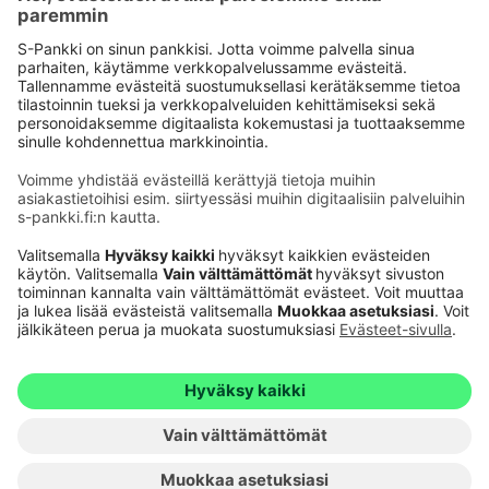
Käyttöehdot
Tietosuoja
Saavutettavuusseloste
Evästeet
Verkkopalvelujen käytön edellytykset
Ehdot ja muut asiakirjat
© S-Pankki
1