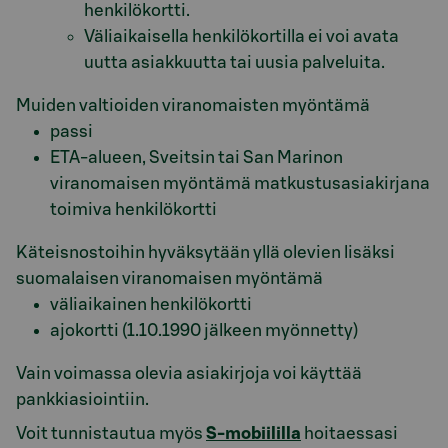
henkilökortti.
Väliaikaisella henkilökortilla ei voi avata
uutta asiakkuutta tai uusia palveluita.
Muiden valtioiden viranomaisten myöntämä
passi
ETA-alueen, Sveitsin tai San Marinon
viranomaisen myöntämä matkustusasiakirjana
toimiva henkilökortti
Käteisnostoihin hyväksytään yllä olevien lisäksi
suomalaisen viranomaisen myöntämä
väliaikainen henkilökortti
ajokortti (1.10.1990 jälkeen myönnetty)
Vain voimassa olevia asiakirjoja voi käyttää
pankkiasiointiin.
Voit tunnistautua myös
S-mobiililla
hoitaessasi