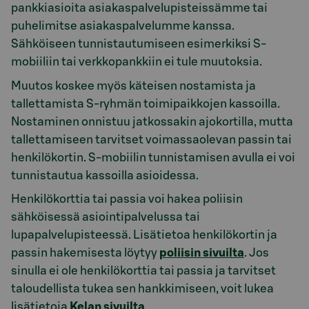
pankkiasioita asiakaspalvelupisteissämme tai
puhelimitse asiakaspalvelumme kanssa.
Sähköiseen tunnistautumiseen esimerkiksi S-
mobiiliin tai verkkopankkiin ei tule muutoksia.
Muutos koskee myös käteisen nostamista ja
tallettamista S-ryhmän toimipaikkojen kassoilla.
Nostaminen onnistuu jatkossakin ajokortilla, mutta
tallettamiseen tarvitset voimassaolevan passin tai
henkilökortin. S-mobiilin tunnistamisen avulla ei voi
tunnistautua kassoilla asioidessa.
Henkilökorttia tai passia voi hakea poliisin
sähköisessä asiointipalvelussa tai
lupapalvelupisteessä. Lisätietoa henkilökortin ja
passin hakemisesta löytyy
poliisin sivuilta
. Jos
sinulla ei ole henkilökorttia tai passia ja tarvitset
taloudellista tukea sen hankkimiseen, voit lukea
lisätietoja
Kelan sivuilta
.