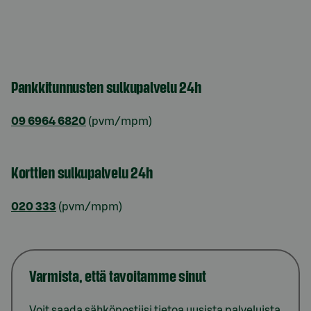
Pankkitunnusten sulkupalvelu 24h
09 6964 6820
(pvm/mpm)
Korttien sulkupalvelu 24h
020 333
(pvm/mpm)
Varmista, että tavoitamme sinut
Voit saada sähköpostiisi tietoa uusista palveluista