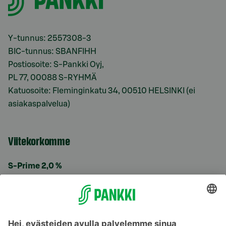
Y-tunnus: 2557308-3
BIC-tunnus: SBANFIHH
Postiosoite: S-Pankki Oyj,
PL 77, 00088 S-RYHMÄ
Katuosoite: Fleminginkatu 34, 00510 HELSINKI (ei
asiakaspalvelua)
Viitekorkomme
S-Prime 2,0 %