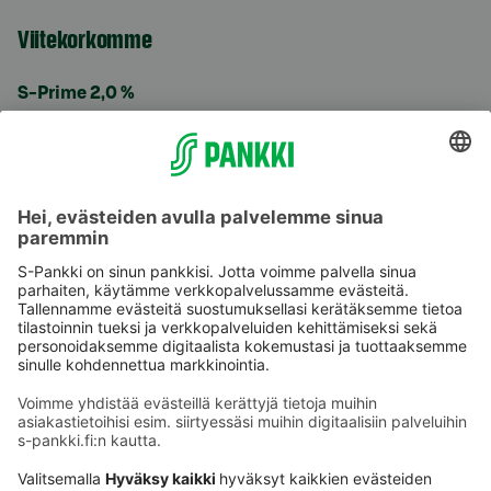
Viitekorkomme
S-Prime 2,0 %
Käyttöehdot
Tietosuoja
Saavutettavuusseloste
Evästeet