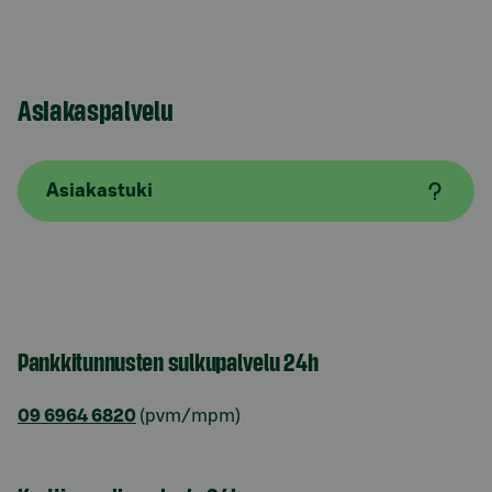
Asiakaspalvelu
Asiakastuki
Pankkitunnusten sulkupalvelu 24h
09 6964 6820
(pvm/mpm)