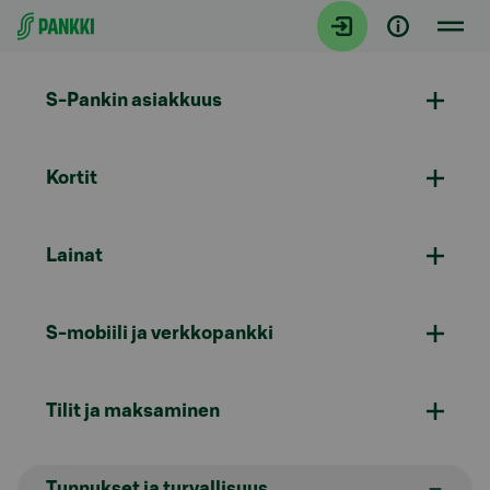
Siirry suoraan sisältöön
S-Pankin asiakkuus
Kortit
Lainat
S-mobiili ja verkkopankki
Tilit ja maksaminen
Tunnukset ja turvallisuus