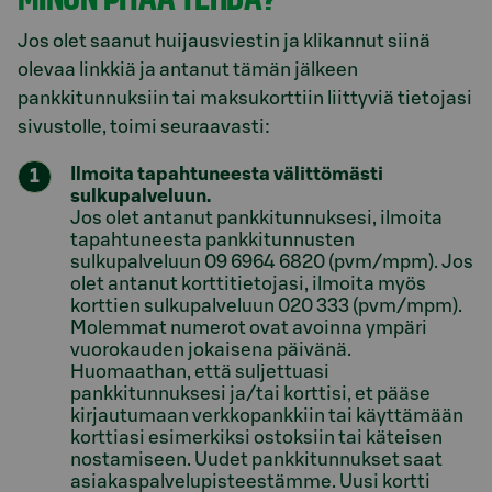
Jos olet saanut huijausviestin ja klikannut siinä
olevaa linkkiä ja antanut tämän jälkeen
pankkitunnuksiin tai maksukorttiin liittyviä tietojasi
sivustolle, toimi seuraavasti:
Ilmoita tapahtuneesta välittömästi
sulkupalveluun.
Jos olet antanut pankkitunnuksesi, ilmoita
tapahtuneesta pankkitunnusten
sulkupalveluun 09 6964 6820 (pvm/mpm). Jos
olet antanut korttitietojasi, ilmoita myös
korttien sulkupalveluun 020 333 (pvm/mpm).
Molemmat numerot ovat avoinna ympäri
vuorokauden jokaisena päivänä.
Huomaathan, että suljettuasi
pankkitunnuksesi ja/tai korttisi, et pääse
kirjautumaan verkkopankkiin tai käyttämään
korttiasi esimerkiksi ostoksiin tai käteisen
nostamiseen. Uudet pankkitunnukset saat
asiakaspalvelupisteestämme. Uusi kortti