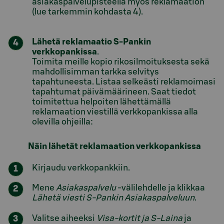
asiakaspalvelupisteellä myös reklamaation
(lue tarkemmin kohdasta 4).
Lähetä reklamaatio S-Pankin
verkkopankissa
.
Toimita meille kopio rikosilmoituksesta sekä
mahdollisimman tarkka selvitys
tapahtuneesta. Listaa selkeästi reklamoimasi
tapahtumat päivämäärineen. Saat tiedot
toimitettua helpoiten lähettämällä
reklamaation viestillä verkkopankissa alla
olevilla ohjeilla:
Näin lähetät reklamaation verkkopankissa
Kirjaudu verkkopankkiin.
Mene
Asiakaspalvelu
-välilehdelle ja klikkaa
Lähetä viesti S-Pankin Asiakaspalveluun
.
Valitse aiheeksi
Visa-kortit ja S-Laina
ja