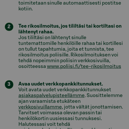
toimitetaan sinulle automaattisesti postitse
kotiin.
Tee rikosilmoitus, jos tililtäsi tai kortiltasi on
lähtenyt rahaa.
Jos tililtäsi on lähtenyt sinulle
tuntemattomille henkilöille rahaa tai kortillesi
on tullut tapahtumia, joita et tunnista, tee
rikosilmoitus poliisille. Rikosilmoituksen voi
tehdä nopeimmin poliisin verkkosivuilla,
osoitteessa
www.poliisi.fi/tee-rikosilmoitus
Avaa uudet verkkopankkitunnukset.
Voit avata uudet verkkopankkitunnukset
asiakaspalvelupisteellämme
. Suosittelemme
ajan varaamista etukäteen
verkkosivuillamme
, jotta vältät jonottamisen.
Tarvitset voimassa olevan passin tai
henkilökortin uusiessasi tunnuksesi.
Halutessasi voit tehdä