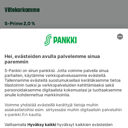
Viitekorkomme
S-Prime 2,0 %
Käyttöehdot
Tietosuoja
Saavutettavuusseloste
Evästeet