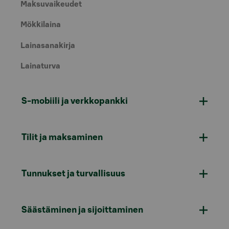
Maksuvaikeudet
Mökkilaina
Lainasanakirja
Lainaturva
S-mobiili ja verkkopankki
Tilit ja maksaminen
Tunnukset ja turvallisuus
Säästäminen ja sijoittaminen