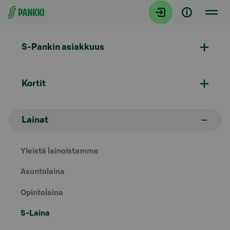
Siirry suoraan sisältöön
S-Pankin asiakkuus
Kortit
Lainat
Yleistä lainoistamme
Asuntolaina
Opintolaina
S-Laina