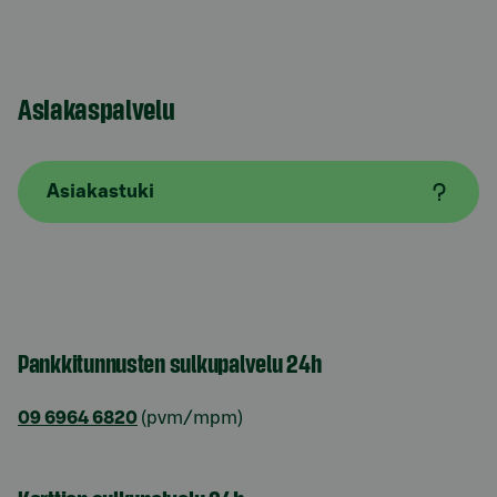
Asiakaspalvelu
Asiakastuki
Pankkitunnusten sulkupalvelu 24h
09 6964 6820
(pvm/mpm)