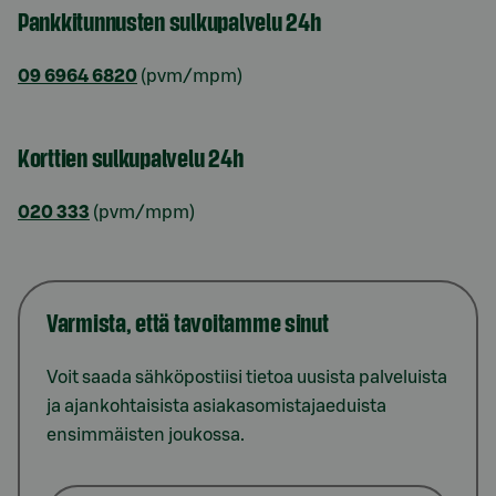
Pankkitunnusten sulkupalvelu 24h
09 6964 6820
(pvm/mpm)
Korttien sulkupalvelu 24h
020 333
(pvm/mpm)
Varmista, että tavoitamme sinut
Voit saada sähköpostiisi tietoa uusista palveluista
ja ajankohtaisista asiakasomistajaeduista
ensimmäisten joukossa.