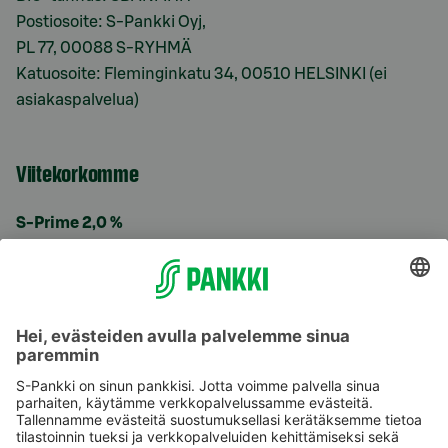
Postiosoite: S-Pankki Oyj,
PL 77, 00088 S-RYHMÄ
Katuosoite: Fleminginkatu 34, 00510 HELSINKI (ei
asiakaspalvelua)
Viitekorkomme
S-Prime 2,0 %