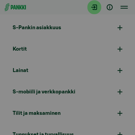
Siirry suoraan sisältöön
S-Pankin asiakkuus
Kortit
Lainat
S-mobiili ja verkkopankki
Tilit ja maksaminen
Tunnukset ja turvallisuus