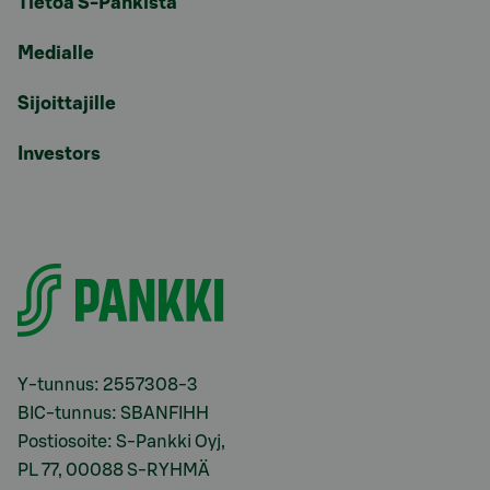
Tietoa S-Pankista
Medialle
Sijoittajille
Investors
Y-tunnus: 2557308-3
BIC-tunnus: SBANFIHH
Postiosoite: S-Pankki Oyj,
PL 77, 00088 S-RYHMÄ