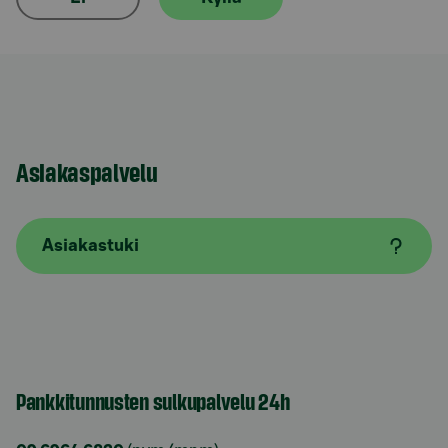
Asiakaspalvelu
Asiakastuki
Pankkitunnusten sulkupalvelu 24h