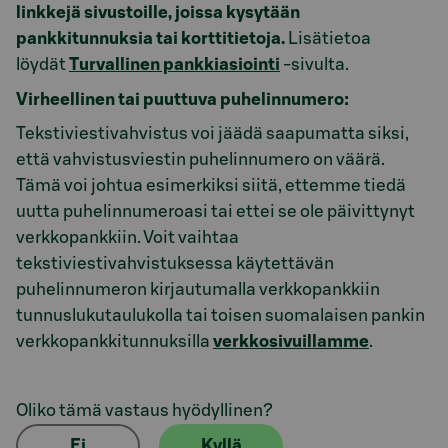
linkkejä sivustoille, joissa kysytään
pankkitunnuksia tai korttitietoja.
Lisätietoa
löydät
Turvallinen pankkiasiointi
-sivulta.
Virheellinen tai puuttuva puhelinnumero:
Tekstiviestivahvistus voi jäädä saapumatta siksi,
että vahvistusviestin puhelinnumero on väärä.
Tämä voi johtua esimerkiksi siitä, ettemme tiedä
uutta puhelinnumeroasi tai ettei se ole päivittynyt
verkkopankkiin. Voit vaihtaa
tekstiviestivahvistuksessa käytettävän
puhelinnumeron kirjautumalla verkkopankkiin
tunnuslukutaulukolla tai toisen suomalaisen pankin
verkkopankkitunnuksilla
verkkosivuillamme
.
Oliko tämä vastaus hyödyllinen?
Ei
Kyllä