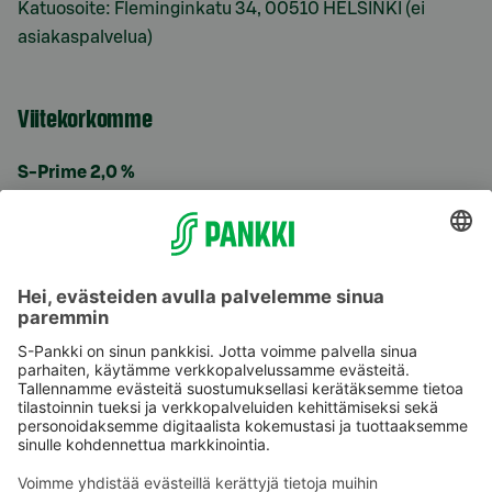
Katuosoite: Fleminginkatu 34, 00510 HELSINKI (ei
asiakaspalvelua)
Viitekorkomme
S-Prime 2,0 %
Käyttöehdot
Tietosuoja