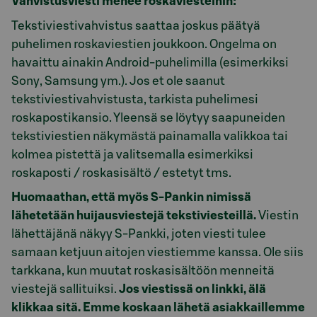
Vahvistusviesti menee roskaviesteihin:
Tekstiviestivahvistus saattaa joskus päätyä
puhelimen roskaviestien joukkoon. Ongelma on
havaittu ainakin Android-puhelimilla (esimerkiksi
Sony, Samsung ym.). Jos et ole saanut
tekstiviestivahvistusta, tarkista puhelimesi
roskapostikansio. Yleensä se löytyy saapuneiden
tekstiviestien näkymästä painamalla valikkoa tai
kolmea pistettä ja valitsemalla esimerkiksi
roskaposti / roskasisältö / estetyt tms.
Huomaathan, että myös S-Pankin nimissä
lähetetään huijausviestejä tekstiviesteillä.
Viestin
lähettäjänä näkyy S-Pankki, joten viesti tulee
samaan ketjuun aitojen viestiemme kanssa. Ole siis
tarkkana, kun muutat roskasisältöön menneitä
viestejä sallituiksi.
Jos viestissä on linkki, älä
klikkaa sitä. Emme koskaan lähetä asiakkaillemme