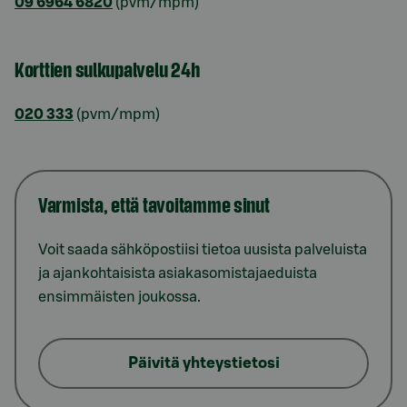
09 6964 6820
(pvm/mpm)
Korttien sulkupalvelu 24h
020 333
(pvm/mpm)
Varmista, että tavoitamme sinut
Voit saada sähköpostiisi tietoa uusista palveluista
ja ajankohtaisista asiakasomistajaeduista
ensimmäisten joukossa.
Päivitä yhteystietosi