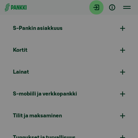
Siirry suoraan sisältöön
S-Pankin asiakkuus
Kortit
Lainat
S-mobiili ja verkkopankki
Tilit ja maksaminen
Tunnukset ja turvallisuus