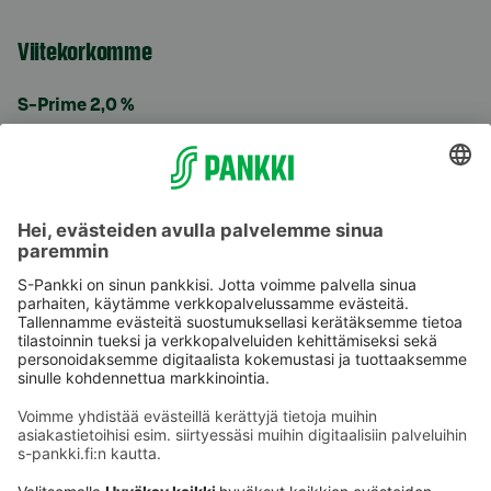
Viitekorkomme
S-Prime 2,0 %
Käyttöehdot
Tietosuoja
Saavutettavuusseloste