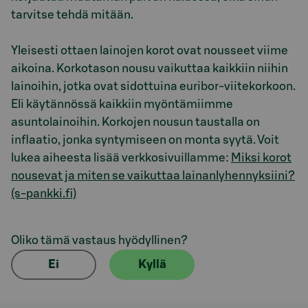
tarvitse tehdä mitään.
Yleisesti ottaen lainojen korot ovat nousseet viime
aikoina. Korkotason nousu vaikuttaa kaikkiin niihin
lainoihin, jotka ovat sidottuina euribor-viitekorkoon.
Eli käytännössä kaikkiin myöntämiimme
asuntolainoihin. Korkojen nousun taustalla on
inflaatio, jonka syntymiseen on monta syytä. Voit
lukea aiheesta lisää verkkosivuillamme:
Miksi korot
nousevat ja miten se vaikuttaa lainanlyhennyksiini?
(s-pankki.fi)
Oliko tämä vastaus hyödyllinen?
Ei
Kyllä