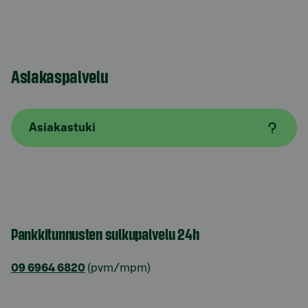
Asiakaspalvelu
Asiakastuki
Pankkitunnusten sulkupalvelu 24h
09 6964 6820
(pvm/mpm)