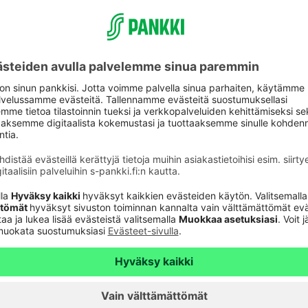
aspalvelu
Oikopolut
Päivitä asiakastietos
astuki
Tarkista
verkkopankkitunnuk
Tule asiakkaaksi
unnusten
Palveluhinnasto
lvelu 24h
Usein kysyttyä
6820
(pvm/mpm)
Turvallinen pankkias
n sulkupalvelu 24h
Rahastojen arvot