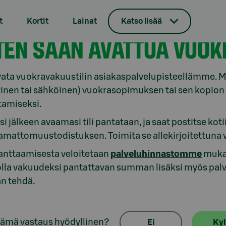
t
Kortit
Lainat
Katso lisää
in avaus, käyttö ja lopetus
TEN SAAN AVATTUA VUOK
vata vuokravakuustilin asiakaspalvelupisteellämme. Mu
inen tai sähköinen) vuokrasopimuksen tai sen kopion s
tamiseksi.
si jälkeen avaamasi tili pantataan, ja saat postitse ko
amattomuustodistuksen. Toimita se allekirjoitettuna 
panttaamisesta veloitetaan
palveluhinnastomme
mukai
olla vakuudeksi pantattavan summan lisäksi myös palv
an tehdä.
tämä vastaus hyödyllinen?
Ei
Kyl