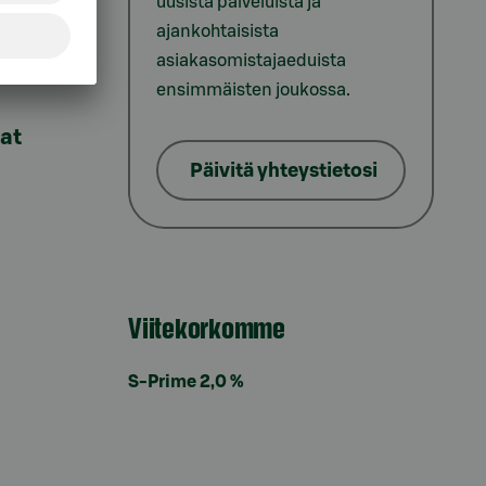
uusista palveluista ja
ajankohtaisista
asiakasomistajaeduista
ensimmäisten joukossa.
lat
Päivitä yhteystietosi
Viitekorkomme
S-Prime 2,0 %