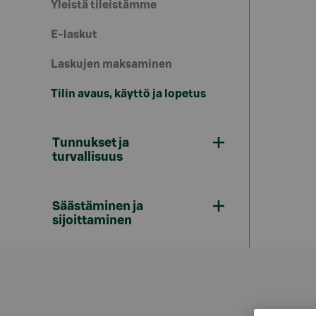
Yleistä tileistämme
E-laskut
Laskujen maksaminen
Tilin avaus, käyttö ja lopetus
Tunnukset ja
turvallisuus
Säästäminen ja
sijoittaminen