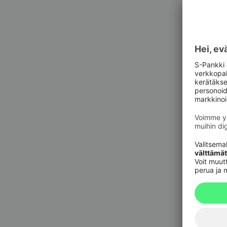
Asiak
Asiak
Pankkit
sulkupa
09 6964 
Korttie