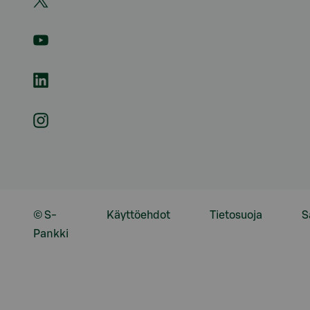
© S-
Käyttöehdot
Tietosuoja
S
Pankki