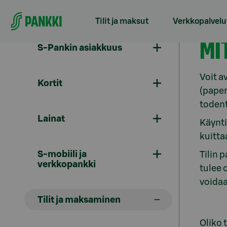
Siirry suoraan sisältöön
Tilit ja maksut
Verkkopalvelu
Til
MI
S-Pankin asiakkuus
Voit a
Kortit
(paper
toden
Lainat
Käynti
kuitta
S-mobiili ja
Tilin 
verkkopankki
tulee 
voida
Tilit ja maksaminen
Oliko 