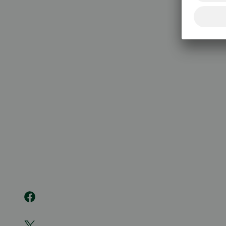
020 333
(