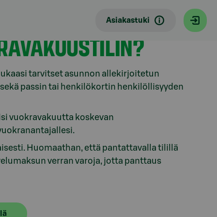
Asiakastuki
RAVAKUUSTILIN?
kaasi tarvitset asunnon allekirjoitetun
ekä passin tai henkilökortin henkilöllisyyden
tiisi vuokravakuutta koskevan
vuokranantajallesi.
sesti. Huomaathan, että pantattavalla tilillä
elumaksun verran varoja, jotta panttaus
lä