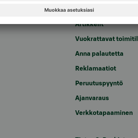
Tiedotteet
pvm/mpm)
Artikkelit
Vuokrattavat toimiti
Anna palautetta
Reklamaatiot
Peruutuspyyntö
Ajanvaraus
Verkkotapaaminen