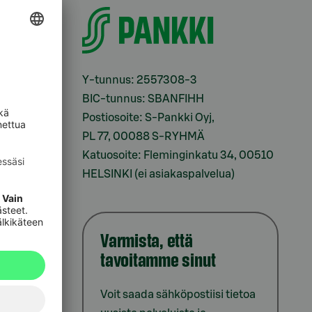
i
Y-tunnus: 2557308-3
BIC-tunnus: SBANFIHH
Postiosoite: S-Pankki Oyj,
sesi
PL 77, 00088 S-RYHMÄ
Katuosoite: Fleminginkatu 34, 00510
HELSINKI (ei asiakaspalvelua)
Varmista, että
tavoitamme sinut
iointi
Voit saada sähköpostiisi tietoa