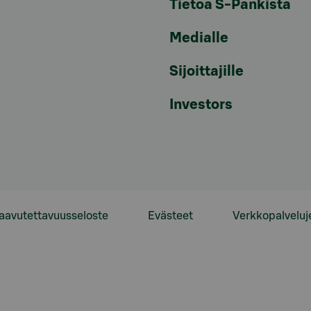
Tietoa S-Pankista
Medialle
Sijoittajille
Investors
aavutettavuusseloste
Evästeet
Verkkopalveluj